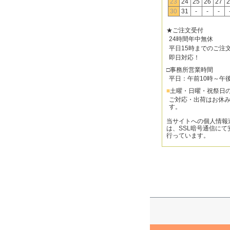
23
24
25
26
27
2
30
31
-
-
-
★ご注文受付
24時間年中無休
平日15時までのご注
即日対応！
□事務所営業時間
平日：午前10時～午
■
土曜・日曜・祝祭日
ご対応・出荷はお休
す。
当サイトへの個人情報
は、SSL暗号通信にて
行っています。