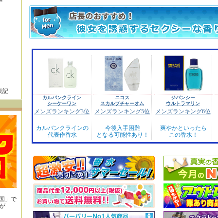
表記
カルバンクライン
ニコス
ジバンシー
シーケーワン
スカルプチャーオム
ウルトラマリン
メンズランキング3位
メンズランキング5位
メンズランキング6位
カルバンクラインの
今後入手困難
爽やかといったら
代表作香水
となる可能性あり！
この香水！
王国」で
が
！