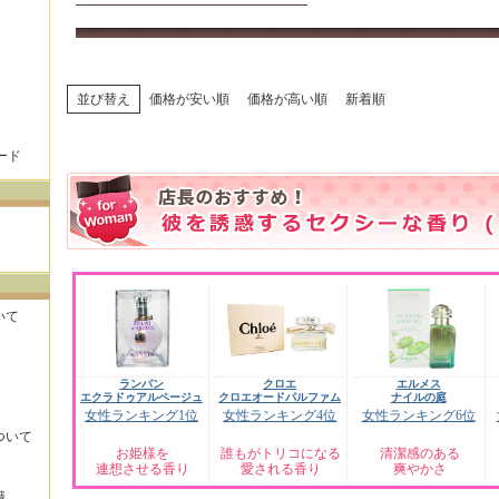
並び替え
価格が安い順
価格が高い順
新着順
ード
いて
ランバン
クロエ
エルメス
エクラドゥアルページュ
クロエオードパルファム
ナイルの庭
女性ランキング1位
女性ランキング4位
女性ランキング6位
ついて
お姫様を
誰もがトリコになる
清潔感のある
連想させる香り
愛される香り
爽やかさ
識