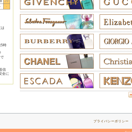
8
29
-
-
文は
後5時
の
みで
送信
安全に
プライバシーポリシー