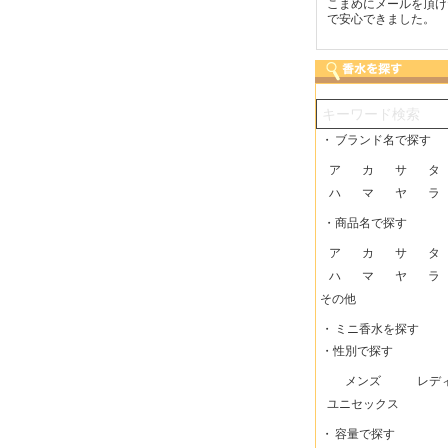
つも迅速な発送をしてい
梱包に気持ちが感じられま
こまめにメールを頂け
だけるので、助かってい
した！また利用させてもら
で安心できました。
す。
いますー。
・
ブランド名で探す
ア
カ
サ
タ
ハ
マ
ヤ
ラ
・商品名で探す
ア
カ
サ
タ
ハ
マ
ヤ
ラ
その他
・
ミニ香水を探す
・性別で探す
メンズ
レデ
ユニセックス
・
容量で探す