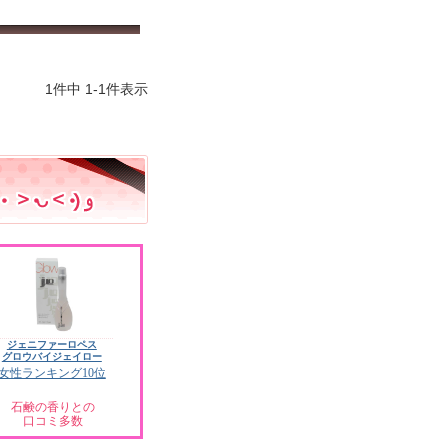
1
件中
1
-
1
件表示
ジェニファーロペス
グロウバイジェイロー
女性ランキング10位
石鹸の香りとの
口コミ多数