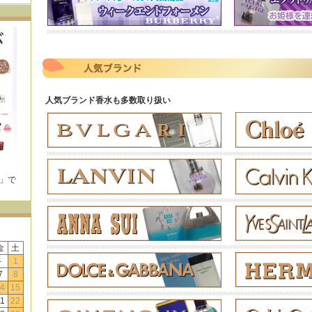
人気ブランド香水も多数取り扱い
E」で
！
金
土
-
1
7
8
4
15
1
22