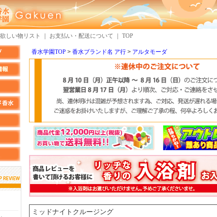
欲しい物リスト
｜
お支払い・配送について
｜
TOP
香水学園TOP
香水ブランド名 ア行
アルタモーダ
しらすさん
MMさん
検索