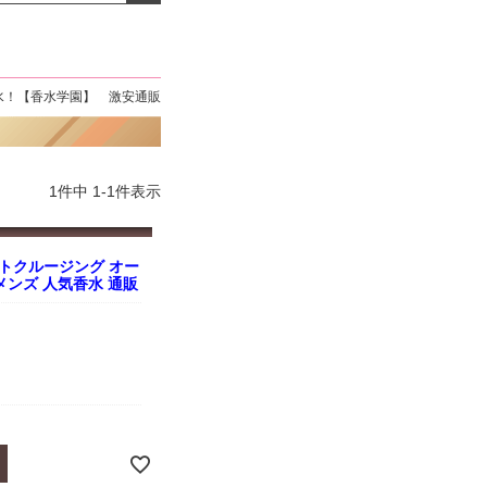
よくお取引が出来ま
おまけありがとうございま
お昼に買って次の日届いた
またよろしくお願い
した。早速レビューを書き
のでちょっとびっくりしま
ます。
ました！
した、また買います！
水！【香水学園】 激安通販
1
件中
1
-
1
件表示
トクルージング オー
l メンズ 人気香水 通販