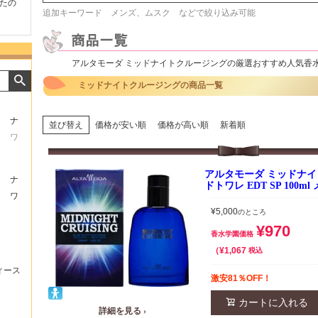
たの
商品が早く届いたのでよか
好きな香水を、いろいろ少
気持ち
追加キーワード メンズ、ムスク などで絞り込み可能
ったです。また利用させて
量試せるところが魅力でし
した。
もらいます！
た。
いたし
アルタモーダ ミッドナイトクルージングの厳選おすすめ人気香
ミッドナイトクルージングの商品一覧
ナ
並び替え
価格が安い順
価格が高い順
新着順
ワ
アルタモーダ ミッドナイ
ナ
ドトワレ EDT SP 100m
ワ
¥
5,000
のところ
¥
970
香水学園価格
¥
1,067
税込
ィース
激安81％OFF！
カートに入れる
詳細を見る ›