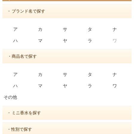
・
ブランド名で探す
ア
カ
サ
タ
ナ
ワ
ハ
マ
ヤ
ラ
・商品名で探す
ア
カ
サ
タ
ナ
ハ
マ
ヤ
ラ
ワ
その他
・
ミニ香水を探す
・性別で探す