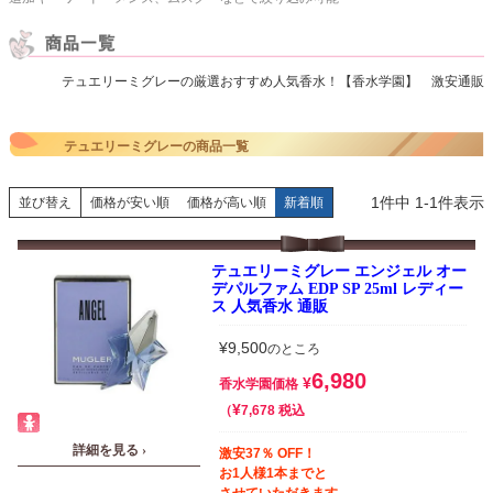
テュエリーミグレーの厳選おすすめ人気香水！【香水学園】 激安通販
テュエリーミグレーの商品一覧
1
件中
1
-
1
件表示
並び替え
価格が安い順
価格が高い順
新着順
テュエリーミグレー エンジェル オー
デパルファム EDP SP 25ml レディー
ス 人気香水 通販
¥
9,500
のところ
6,980
¥
香水学園価格
¥
税込
7,678
詳細を見る ›
激安37％ OFF！
お1人様1本までと