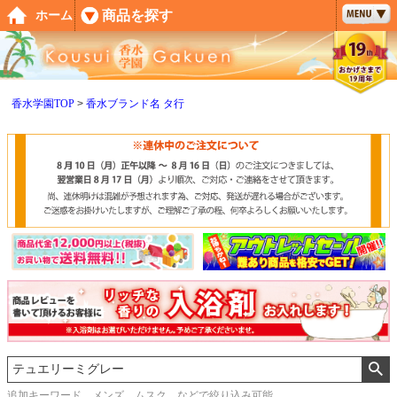
ペー
商品を探す
ホーム
ジト
ップ
へ
香水学園TOP
香水ブランド名 タ行
追加キーワード メンズ、ムスク などで絞り込み可能