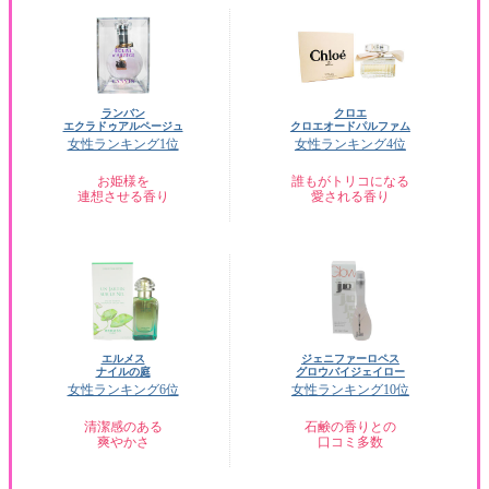
ランバン
クロエ
エクラドゥアルページュ
クロエオードパルファム
女性ランキング1位
女性ランキング4位
お姫様を
誰もがトリコになる
連想させる香り
愛される香り
エルメス
ジェニファーロペス
ナイルの庭
グロウバイジェイロー
女性ランキング6位
女性ランキング10位
清潔感のある
石鹸の香りとの
爽やかさ
口コミ多数