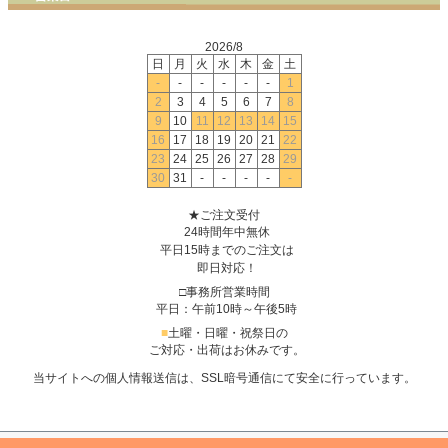
2026/8
日
月
火
水
木
金
土
-
-
-
-
-
-
1
2
3
4
5
6
7
8
9
10
11
12
13
14
15
16
17
18
19
20
21
22
23
24
25
26
27
28
29
30
31
-
-
-
-
-
★ご注文受付
24時間年中無休
平日15時までのご注文は
即日対応！
□事務所営業時間
平日：午前10時～午後5時
■
土曜・日曜・祝祭日の
ご対応・出荷はお休みです。
当サイトへの個人情報送信は、SSL暗号通信にて安全に行っています。