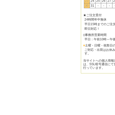
23
24
25
26
27
2
30
31
-
-
-
★ご注文受付
24時間年中無休
平日15時までのご注
即日対応！
□事務所営業時間
平日：午前10時～午
■
土曜・日曜・祝祭日
ご対応・出荷はお休
す。
当サイトへの個人情報
は、SSL暗号通信にて
行っています。