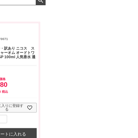
来ま
おまけありがとうございま
お昼に買って次の日届いた
少量の物
願い
した。早速レビューを書き
のでちょっとびっくりしま
ているの
ました！
した、また買います！
できて,
70071
・訳あり ニコス ス
ャーオム オードトワ
SP 100ml 人気香水 通
価格
280
8
税込
に入りに登録す
る
カートに入れる