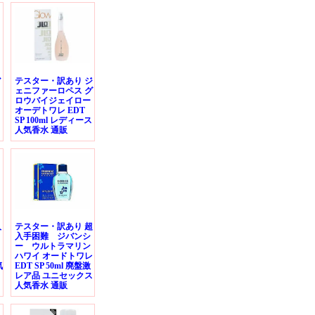
ア
テスター・訳あり ジ
ェニファーロペス グ
ロウバイジェイロー
オーデトワレ EDT
SP 100ml レディース
人気香水 通販
入
テスター・訳あり 超
入手困難 ジバンシ
ー ウルトラマリン
ハワイ オードトワレ
気
EDT SP 50ml 廃盤激
レア品 ユニセックス
人気香水 通販