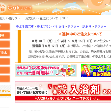
欲しい物リスト
｜
お支払い・配送について
｜
TOP
香水学園TOP
香水ブランド名 タ行
テスター・訳あり
テスター
しらすさん
MMさん
クロエさん