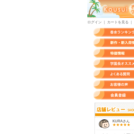
ログイン
｜
カートを見る
｜
香水ランキング
新作・新入荷情報
特価情報
店長のオススメ香水
よくある質問
お客様の声
会員登録
ん
モースさん
KURAさん