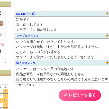
teru teru
3
定番です

常に使用してます

また宜しくお願い致します
マーブル
1
いつも愛用させていただいております。

パッケージは無地ですが、中身は全然問題ありません。

むしろこちらの方がお得かも。

サンプルまで付けていただきありがとうございます。
E」で
購入者
2
！
パッケージはテスター用の白無地です

商品は新品・未使用品なので問題ありません

自分用として使用するならこちらの商品で十分かと思います
スカルプメン
金
土
-
1
レビューを書く
7
8
4
15
1
22