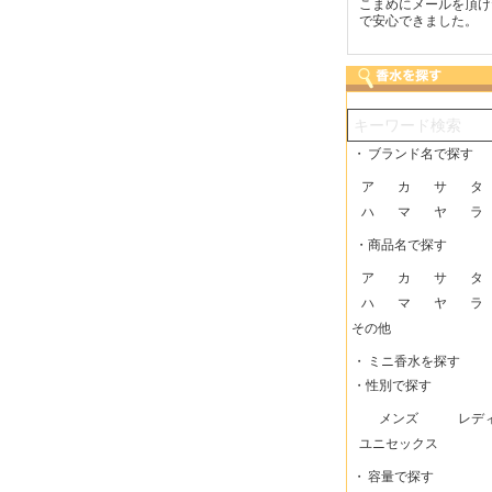
をしてい
梱包に気持ちが感じられま
こまめにメールを頂けたの
商品
かってい
した！また利用させてもら
で安心できました。
った
いますー。
もら
・
ブランド名で探す
ア
カ
サ
タ
ハ
マ
ヤ
ラ
・商品名で探す
ア
カ
サ
タ
ハ
マ
ヤ
ラ
その他
・
ミニ香水を探す
・性別で探す
メンズ
レデ
ユニセックス
・
容量で探す