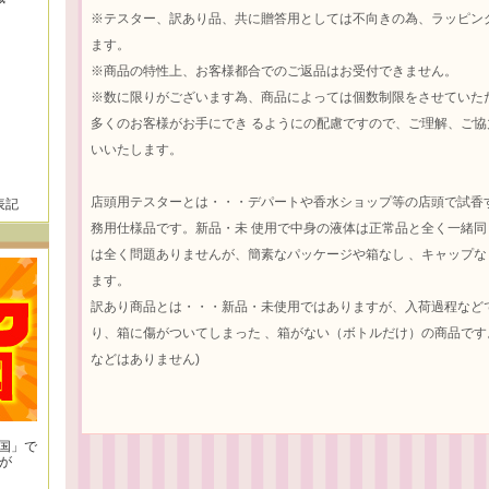
※テスター、訳あり品、共に贈答用としては不向きの為、ラッピン
ます。
※商品の特性上、お客様都合でのご返品はお受付できません。
※数に限りがございます為、商品によっては個数制限をさせていた
多くのお客様がお手にでき るようにの配慮ですので、ご理解、ご
いいたします。
店頭用テスターとは・・・デパートや香水ショップ等の店頭で試香
表記
務用仕様品です。新品・未 使用で中身の液体は正常品と全く一緒
は全く問題ありませんが、簡素なパッケージや箱なし 、キャップ
ます。
訳あり商品とは・・・新品・未使用ではありますが、入荷過程など
り、箱に傷がついてしまった 、箱がない（ボトルだけ）の商品です
などはありません)
王国」で
が
！