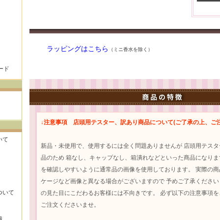
ラッピングはこちら
（ミニ香水を除く）
ード
↓注意事項 店頭用テスター、訳あり商品について(ご了承の上、ご注
いて
新品・未使用で、使用するには全く問題ありませんが 店頭用テス
品のため 箱なし、キャップなし、箱潰れなどといった商品になりま
を確認しやすいように通常品の画像を使用しております。 実際の
ケージなど画像と異なる場合がございますので 予めご了承ください
ついて
の見た目にこだわるお客様には不向きです。 必ず以下の注意事項
ご注文くださいませ。
識