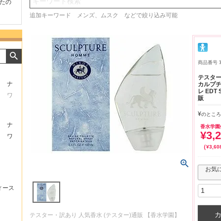
検索
が早く届いたのでよか
好きな香水を、いろいろ少
気持ちよくお取引が出
です。また利用させて
量試せるところが魅力でし
した。またよろしくお
追加キーワード メンズ、ムスク などで絞り込み可能
います！
た。
いたします。
商品番号
テスター
ナ
カルプチ
レ EDT 
ワ
販
¥
のところ
ナ
香水学園
¥
3,
ワ
¥
3,60
お気
ィース
テスター・訳あり 人気香水 (テスター)通販 【香水学園】