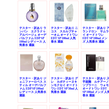
テスター・訳あり ラ
テスター・訳あり ニ
テスター・訳あり 
ンバン エクラドゥ
コス スカルプチャ
ランドロン サムラ
アルページュ オーデ
ーオム オードトワレ
イ オードトワレ
パルファム EDP SP
EDT SP 100ml 人気
EDT SP 100ml メン
100ml レディース 人
香水 通販
ズ 人気香水 通販
気香水 通販
テスター・訳あり ジ
テスター・訳あり グ
テスター・訳あり 
ェニファーロペス ス
レ カボティーヌキ
手困難 ルチアーノ
ティル オーデパルフ
ンモクセイ オードト
ソプラーニ ウォモ
ァム EDP SP 100ml
ワレ EDT SP 50ml 人
オードトワレ EDT
レディース 人気香水
気香水 通販
SP 100ml メンズ 人
通販
香水 通販