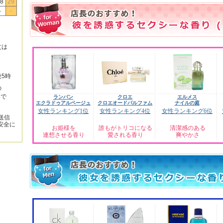
8
29
-
-
文は
後5時
の
みで
ランバン
クロエ
エルメス
エクラドゥアルページュ
クロエオードパルファム
ナイルの庭
女性ランキング1位
女性ランキング4位
女性ランキング6位
送信
安全に
お姫様を
誰もがトリコになる
清潔感のある
連想させる香り
愛される香り
爽やかさ