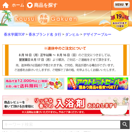
ペー
商品を探す
ホーム
ジト
ップ
へ
香水学園TOP
香水ブランド名 タ行
ダンヒル
デザイアーブルー