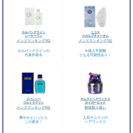
カルバンクライン
ニコス
シーケーワン
スカルプチャーオム
メンズランキング3位
メンズランキング5位
カルバンクラインの
今後入手困難
代表作香水
となる可能性あり！
ジバンシー
サムライヘアワックス
ウルトラマリン
タイガーロック
メンズランキング6位
新規取り扱い
爽やかといったら
人気サムライの
この香水！
ヘアワックス