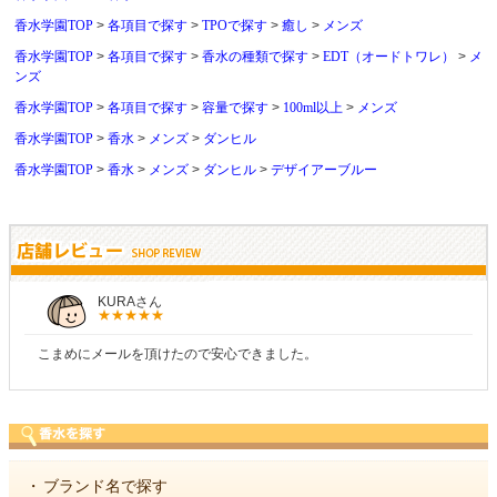
香水学園TOP
各項目で探す
TPOで探す
癒し
メンズ
香水学園TOP
各項目で探す
香水の種類で探す
EDT（オードトワレ）
メ
ンズ
香水学園TOP
各項目で探す
容量で探す
100ml以上
メンズ
香水学園TOP
香水
メンズ
ダンヒル
香水学園TOP
香水
メンズ
ダンヒル
デザイアーブルー
しらすさん
安心できました。
商品が早く届いたのでよかった
・
ブランド名で探す