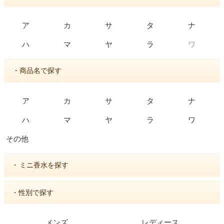
ア
カ
サ
タ
ナ
ワ
ハ
マ
ヤ
ラ
・商品名で探す
ア
カ
サ
タ
ナ
ハ
マ
ヤ
ラ
ワ
その他
・
ミニ香水を探す
・性別で探す
メンズ
レディース