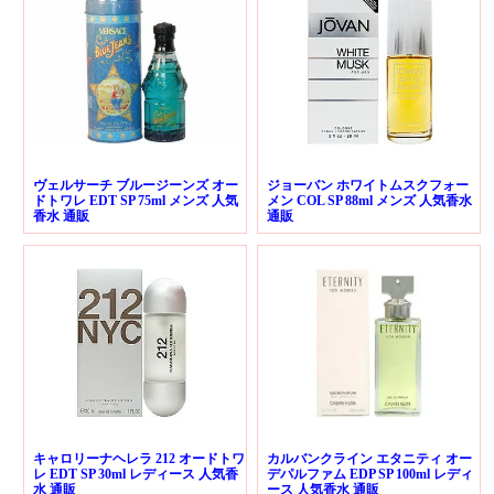
ヴェルサーチ ブルージーンズ オー
ジョーバン ホワイトムスクフォー
ドトワレ EDT SP 75ml メンズ 人気
メン COL SP 88ml メンズ 人気香水
香水 通販
通販
キャロリーナヘレラ 212 オードトワ
カルバンクライン エタニティ オー
レ EDT SP 30ml レディース 人気香
デパルファム EDP SP 100ml レディ
水 通販
ース 人気香水 通販