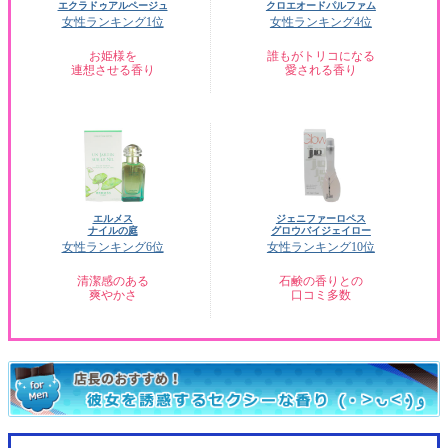
エクラドゥアルページュ
クロエオードパルファム
女性ランキング1位
女性ランキング4位
お姫様を
誰もがトリコになる
連想させる香り
愛される香り
エルメス
ジェニファーロペス
ナイルの庭
グロウバイジェイロー
女性ランキング6位
女性ランキング10位
清潔感のある
石鹸の香りとの
爽やかさ
口コミ多数