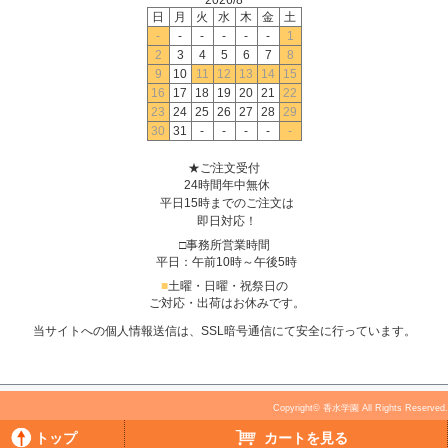
日
月
火
水
木
金
土
-
-
-
-
-
-
1
2
3
4
5
6
7
8
9
10
11
12
13
14
15
16
17
18
19
20
21
22
23
24
25
26
27
28
29
30
31
-
-
-
-
-
★ご注文受付
24時間年中無休
平日15時までのご注文は
即日対応！
□事務所営業時間
平日：午前10時～午後5時
■
土曜・日曜・祝祭日の
ご対応・出荷はお休みです。
当サイトへの個人情報送信は、SSL暗号通信にて安全に行っています。
Copyright© 香水学園 All Rights Reserved.
トップ
カートを見る