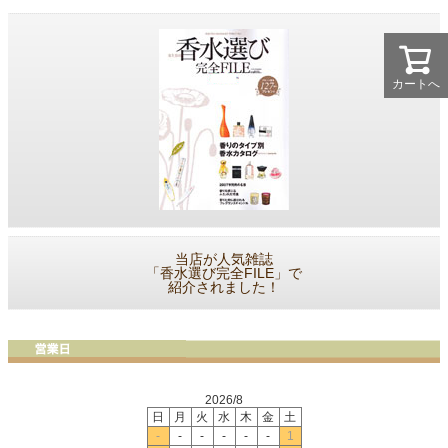
カートへ
当店が人気雑誌
「香水選び完全FILE」で
紹介されました！
2026/8
日
月
火
水
木
金
土
-
-
-
-
-
-
1