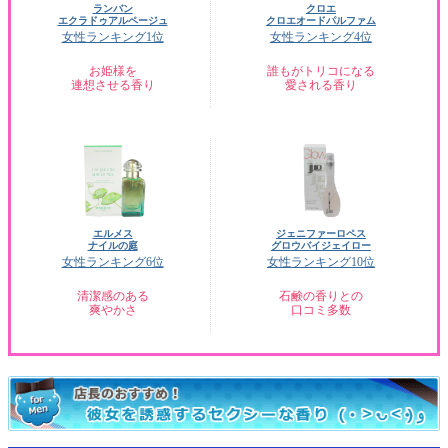
ランバン
クロエ
エクラドゥアルページュ
クロエオードパルファム
女性ランキング1位
女性ランキング4位
お姫様を
誰もがトリコになる
連想させる香り
愛される香り
エルメス
ジェニファーロペス
ナイルの庭
グロウバイジェイロー
女性ランキング6位
女性ランキング10位
清潔感のある
石鹸の香りとの
爽やかさ
口コミ多数