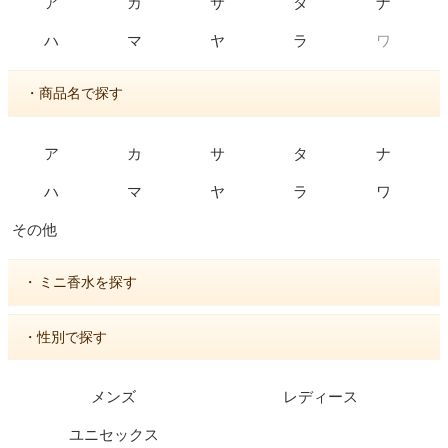
ア
カ
サ
タ
ナ
ワ
ハ
マ
ヤ
ラ
・商品名で探す
ア
カ
サ
タ
ナ
ハ
マ
ヤ
ラ
ワ
その他
・
ミニ香水を探す
・性別で探す
メンズ
レディース
ユニセックス