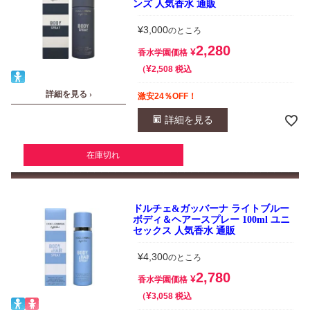
ンズ 人気香水 通販
¥
3,000
のところ
2,280
¥
香水学園価格
¥
税込
2,508
詳細を見る ›
激安24％OFF！
詳細を見る
在庫切れ
ドルチェ&ガッバーナ ライトブルー
ボディ＆ヘアースプレー 100ml ユニ
セックス 人気香水 通販
¥
4,300
のところ
2,780
¥
香水学園価格
¥
税込
3,058