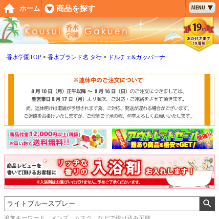
ペー
商品を探す
ホーム
ジト
ップ
へ
香水学園TOP
香水ブランド名 タ行
ドルチェ&ガッバーナ
追加キーワード メンズ、ムスク などで絞り込み可能