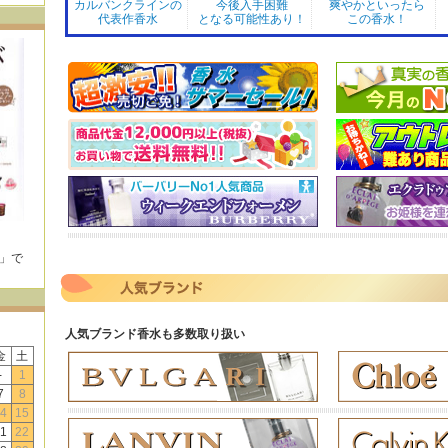
カルバンクラインの
今後入手困難
爽やかといったら
代表作香水
となる可能性あり！
この香水！
E」で
！
人気ブランド香水も多数取り扱い
金
土
-
1
7
8
4
15
1
22