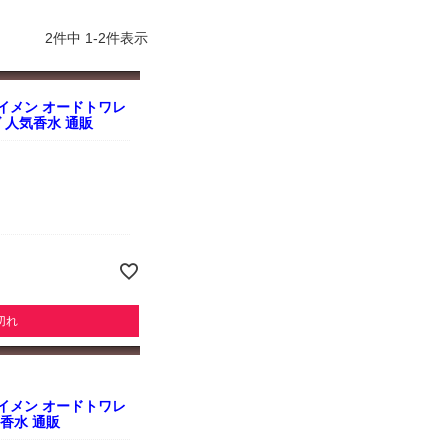
よくお取引が出来ま
おまけありがとうございま
お昼に買って次の日届いた
またよろしくお願い
した。早速レビューを書き
のでちょっとびっくりしま
ます。
ました！
した、また買います！
2
件中
1
-
2
件表示
イメン オードトワレ
ズ 人気香水 通販
切れ
イメン オードトワレ
人気香水 通販