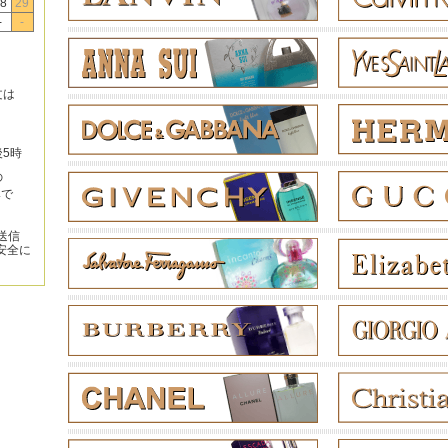
8
29
-
-
文は
後5時
の
みで
送信
安全に