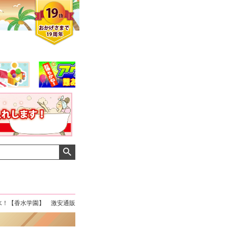
水！【香水学園】 激安通販
クロエさん
メンズさん
ゆっちー さん