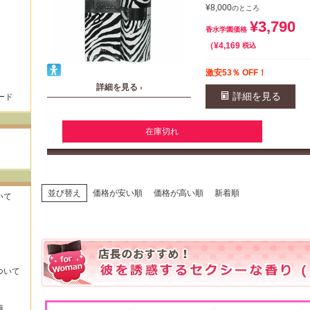
¥
8,000
のところ
¥
3,790
香水学園価格
¥
4,169
税込
激安53％ OFF！
詳細を見る ›
詳細を見る
ード
在庫切れ
並び替え
価格が安い順
価格が高い順
新着順
いて
ついて
識