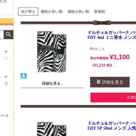
たの
商品が早く届いたのでよか
好きな香水を、いろいろ少
気持ち
ったです。また利用させて
量試せるところが魅力でし
した。
もらいます！
た。
いたし
並び替え
価格が安い順
価格が高い順
新着順
ドルチェ&ガッバーナ バ
EDT 4ml ミニ香水 メン
¥
のところ
ナ
¥
1,100
ワ
香水学園価格
¥
1,210
税込
ナ
詳細を見る
詳細を見る ›
ワ
在庫
ィース
ドルチェ&ガッバーナ バ
EDT SP 50ml メンズ 