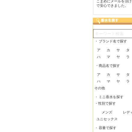
つも迅速な発送をしてい
梱包に気持ちが感じられま
こまめにメールを頂け
だけるので、助かってい
した！また利用させてもら
で安心できました。
す。
いますー。
・
ブランド名で探す
ア
カ
サ
タ
ハ
マ
ヤ
ラ
・商品名で探す
ア
カ
サ
タ
ハ
マ
ヤ
ラ
その他
・
ミニ香水を探す
・性別で探す
メンズ
レデ
ユニセックス
・
容量で探す