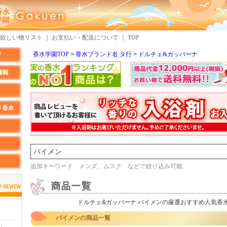
欲しい物リスト
｜
お支払い・配送について
｜
TOP
香水学園TOP
香水ブランド名 タ行
ドルチェ&ガッバーナ
検索
追加キーワード メンズ、ムスク などで絞り込み可能
ドルチェ&ガッバーナ バイメンの厳選おすすめ人気香
しらすさん
MMさん
バイメンの商品一覧