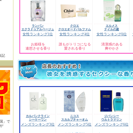
ランバン
クロエ
エルメス
エクラドゥアルページュ
クロエオードパルファム
ナイルの庭
女性ランキング1位
女性ランキング4位
女性ランキング6位
お姫様を
誰もがトリコになる
清潔感のある
連想させる香り
愛される香り
爽やかさ
表記
カルバンクライン
ニコス
ジバンシー
シーケーワン
スカルプチャーオム
ウルトラマリン
王国」で
メンズランキング3位
メンズランキング5位
メンズランキング6位
が
！