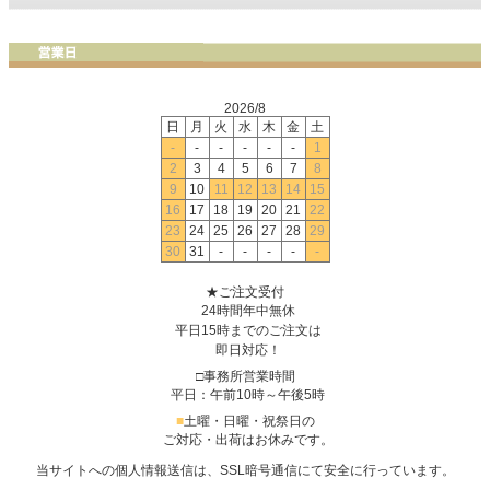
2026/8
日
月
火
水
木
金
土
-
-
-
-
-
-
1
2
3
4
5
6
7
8
9
10
11
12
13
14
15
16
17
18
19
20
21
22
23
24
25
26
27
28
29
30
31
-
-
-
-
-
★ご注文受付
24時間年中無休
平日15時までのご注文は
即日対応！
□事務所営業時間
平日：午前10時～午後5時
■
土曜・日曜・祝祭日の
ご対応・出荷はお休みです。
当サイトへの個人情報送信は、SSL暗号通信にて安全に行っています。