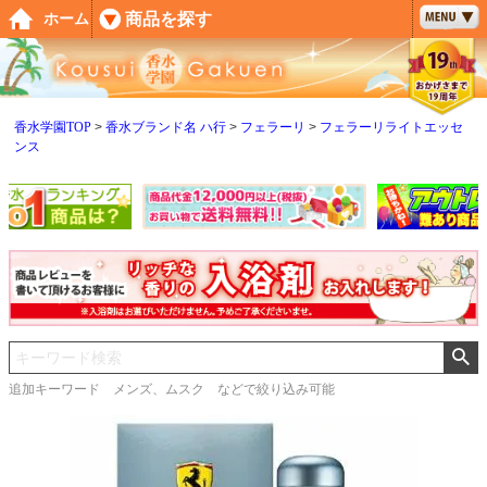
ペー
商品を探す
ホーム
ジト
ップ
へ
香水学園TOP
香水ブランド名 ハ行
フェラーリ
フェラーリライトエッセ
ンス
追加キーワード メンズ、ムスク などで絞り込み可能