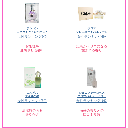
ランバン
クロエ
エクラドゥアルページュ
クロエオードパルファム
女性ランキング1位
女性ランキング4位
お姫様を
誰もがトリコになる
連想させる香り
愛される香り
エルメス
ジェニファーロペス
ナイルの庭
グロウバイジェイロー
女性ランキング6位
女性ランキング10位
清潔感のある
石鹸の香りとの
爽やかさ
口コミ多数