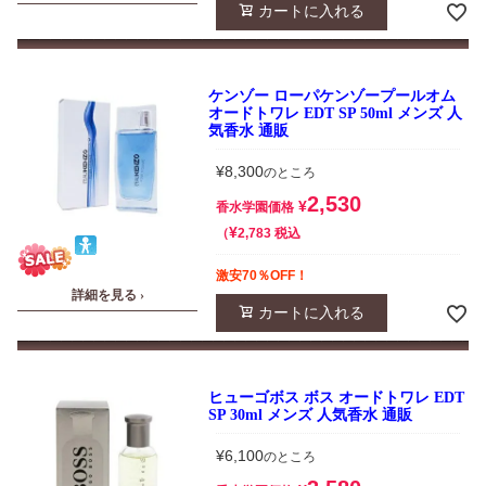
カートに入れる
ケンゾー ローパケンゾープールオム
オードトワレ EDT SP 50ml メンズ 人
気香水 通販
¥
8,300
のところ
2,530
¥
香水学園価格
¥
税込
2,783
激安70％OFF！
詳細を見る ›
カートに入れる
ヒューゴボス ボス オードトワレ EDT
SP 30ml メンズ 人気香水 通販
¥
6,100
のところ