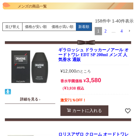
メンズの商品一覧
158
件中
1
-
40
件表示
並び替え
価格が安い順
価格が高い順
新着順
1
…
2
4
ギラロッシュ ドラッカーノアール オ
ードトワレ EDT SP 200ml メンズ 人
気香水 通販
¥
12,000
のところ
3,580
¥
香水学園価格
¥
税込
3,938
詳細を見る ›
激安71％OFF！
カートに入れる
ロリスアザロ クローム オードトワレ