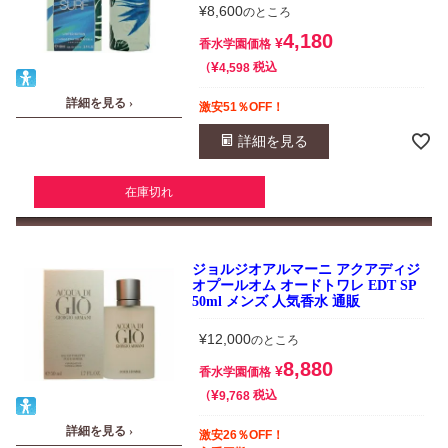
¥
8,600
のところ
4,180
¥
香水学園価格
¥
税込
4,598
詳細を見る ›
激安51％OFF！
詳細を見る
在庫切れ
ジョルジオアルマーニ アクアディジ
オプールオム オードトワレ EDT SP
50ml メンズ 人気香水 通販
¥
12,000
のところ
8,880
¥
香水学園価格
¥
税込
9,768
詳細を見る ›
激安26％OFF！