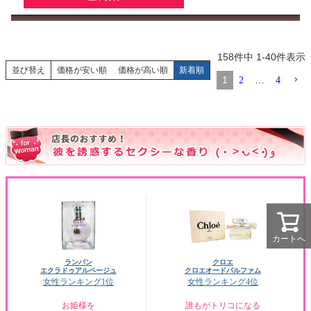
158
件中
1
-
40
件表示
並び替え
価格が安い順
価格が高い順
新着順
1
…
2
4
カートへ
ランバン
クロエ
エクラドゥアルページュ
クロエオードパルファム
女性ランキング1位
女性ランキング4位
お姫様を
誰もがトリコになる