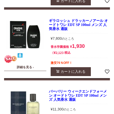
カートに入れる
ギラロッシュ ドラッカーノアール オ
ードトワレ EDT SP 100ml メンズ 人
気香水 通販
¥
7,800
のところ
1,930
¥
香水学園価格
¥
税込
2,123
激安76％OFF！
詳細を見る ›
カートに入れる
バーバリー ウィークエンドフォーメ
ン オードトワレ EDT SP 100ml メン
ズ 人気香水 通販
¥
11,300
のところ