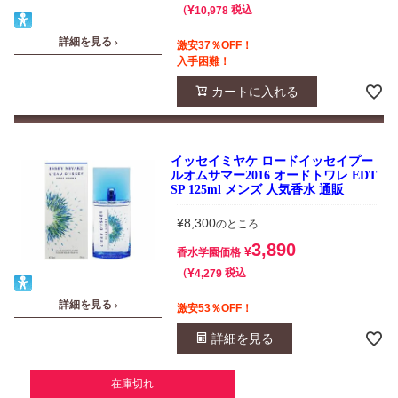
¥
税込
10,978
詳細を見る ›
激安37％OFF！
入手困難！
カートに入れる
イッセイミヤケ ロードイッセイプー
ルオムサマー2016 オードトワレ EDT
SP 125ml メンズ 人気香水 通販
¥
8,300
のところ
3,890
¥
香水学園価格
¥
税込
4,279
詳細を見る ›
激安53％OFF！
詳細を見る
在庫切れ