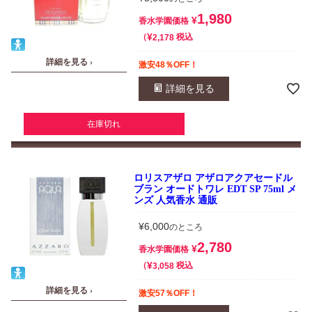
1,980
¥
香水学園価格
¥
税込
2,178
詳細を見る ›
激安48％OFF！
詳細を見る
在庫切れ
ロリスアザロ アザロアクアセードル
ブラン オードトワレ EDT SP 75ml メ
ンズ 人気香水 通販
¥
6,000
のところ
2,780
¥
香水学園価格
¥
税込
3,058
詳細を見る ›
激安57％OFF！