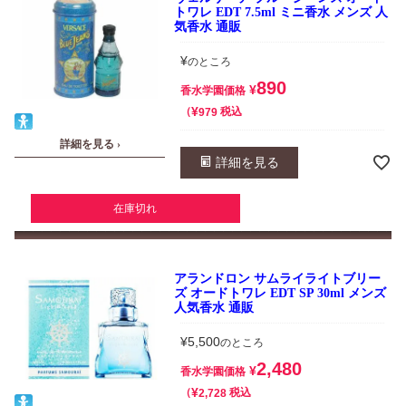
トワレ EDT 7.5ml ミニ香水 メンズ 人
気香水 通販
¥
のところ
890
¥
香水学園価格
¥
税込
979
詳細を見る ›
詳細を見る
在庫切れ
アランドロン サムライライトブリー
ズ オードトワレ EDT SP 30ml メンズ
人気香水 通販
¥
5,500
のところ
2,480
¥
香水学園価格
¥
税込
2,728