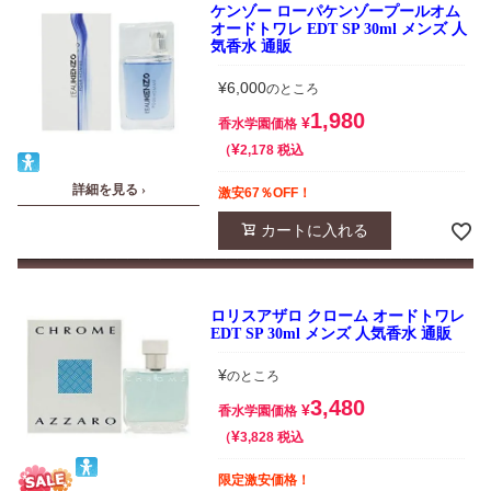
ケンゾー ローパケンゾープールオム
オードトワレ EDT SP 30ml メンズ 人
気香水 通販
¥
6,000
のところ
1,980
¥
香水学園価格
¥
税込
2,178
詳細を見る ›
激安67％OFF！
カートに入れる
ロリスアザロ クローム オードトワレ
EDT SP 30ml メンズ 人気香水 通販
¥
のところ
3,480
¥
香水学園価格
¥
税込
3,828
限定激安価格！