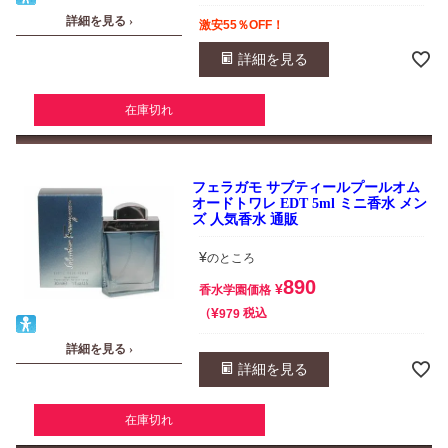
詳細を見る ›
激安55％OFF！
詳細を見る
在庫切れ
フェラガモ サブティールプールオム
オードトワレ EDT 5ml ミニ香水 メン
ズ 人気香水 通販
¥
のところ
890
¥
香水学園価格
¥
税込
979
詳細を見る ›
詳細を見る
在庫切れ