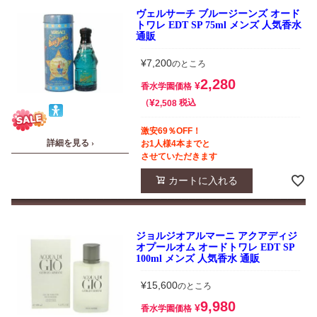
ヴェルサーチ ブルージーンズ オード
トワレ EDT SP 75ml メンズ 人気香水
通販
¥
7,200
のところ
2,280
¥
香水学園価格
¥
税込
2,508
激安69％OFF！
詳細を見る ›
お1人様4本までと
させていただきます
カートに入れる
ジョルジオアルマーニ アクアディジ
オプールオム オードトワレ EDT SP
100ml メンズ 人気香水 通販
¥
15,600
のところ
9,980
¥
香水学園価格