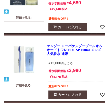
4,680
¥
香水学園価格
¥
税込
5,148
詳細を見る ›
激安59％OFF！
カートに入れる
ケンゾー ローパケンゾープールオム
オードトワレ EDT SP 100ml メンズ
人気香水 通販
¥
12,000
のところ
3,980
¥
香水学園価格
¥
税込
4,378
詳細を見る ›
激安67％OFF！
カートに入れる