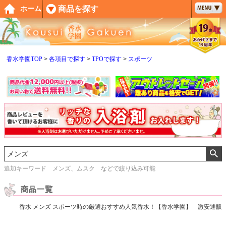
ペー
商品を探す
ホーム
ジト
ップ
へ
香水学園TOP
各項目で探す
TPOで探す
スポーツ
追加キーワード メンズ、ムスク などで絞り込み可能
香水 メンズ スポーツ時の厳選おすすめ人気香水！【香水学園】 激安通販