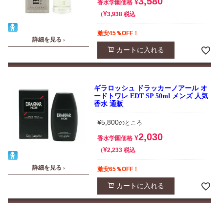
3,580
¥
香水学園価格
¥
税込
3,938
激安45％OFF！
詳細を見る ›
カートに入れる
ギラロッシュ ドラッカーノアール オ
ードトワレ EDT SP 50ml メンズ 人気
香水 通販
¥
5,800
のところ
2,030
¥
香水学園価格
¥
税込
2,233
詳細を見る ›
激安65％OFF！
カートに入れる