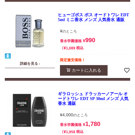
ヒューゴボス ボス オードトワレ EDT
5ml ミニ香水 メンズ 人気香水 通販
¥
のところ
990
¥
香水学園価格
¥
税込
1,089
限定激安価格！
詳細を見る ›
カートに入れる
ギラロッシュ ドラッカーノアール オ
ードトワレ EDT SP 30ml メンズ 人気
香水 通販
¥
4,000
のところ
1,780
¥
香水学園価格
¥
税込
1,958