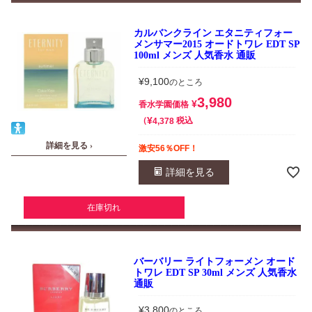
カルバンクライン エタニティフォー
メンサマー2015 オードトワレ EDT SP
100ml メンズ 人気香水 通販
¥
9,100
のところ
3,980
¥
香水学園価格
¥
税込
4,378
詳細を見る ›
激安56％OFF！
詳細を見る
在庫切れ
バーバリー ライトフォーメン オード
トワレ EDT SP 30ml メンズ 人気香水
通販
¥
3,800
のところ