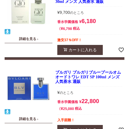
30ml メンズ 人気香水 通販
¥
9,700
のところ
6,180
¥
香水学園価格
¥
税込
6,798
詳細を見る ›
激安37％OFF！
カートに入れる
ブルガリ ブルガリブループールオム
オードトワレ EDT SP 100ml メンズ
人気香水 通販
¥
のところ
22,800
¥
香水学園価格
¥
税込
25,080
詳細を見る ›
入手困難！