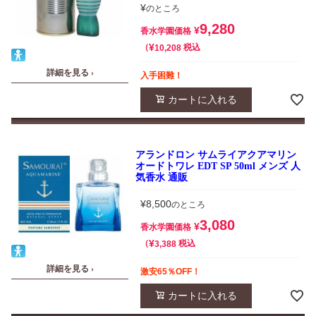
¥
のところ
9,280
¥
香水学園価格
¥
税込
10,208
詳細を見る ›
入手困難！
カートに入れる
アランドロン サムライアクアマリン
オードトワレ EDT SP 50ml メンズ 人
気香水 通販
¥
8,500
のところ
3,080
¥
香水学園価格
¥
税込
3,388
詳細を見る ›
激安65％OFF！
カートに入れる