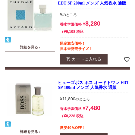
EDT SP 200ml メンズ 人気香水 通販
¥
のところ
8,280
¥
香水学園価格
¥
税込
9,108
限定激安価格！
詳細を見る ›
日本未発売サイズ！
カートに入れる
ヒューゴボス ボス オードトワレ EDT
SP 100ml メンズ 人気香水 通販
¥
11,800
のところ
7,480
¥
香水学園価格
¥
税込
8,228
激安40％OFF！
詳細を見る ›