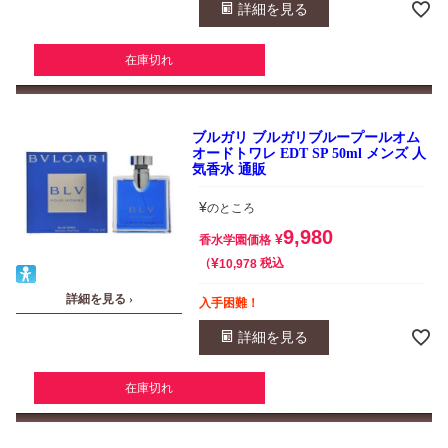
詳細を見る
在庫切れ
ブルガリ ブルガリブループールオム
オードトワレ EDT SP 50ml メンズ 人
気香水 通販
¥
のところ
9,980
¥
香水学園価格
¥
税込
10,978
詳細を見る ›
入手困難！
詳細を見る
在庫切れ