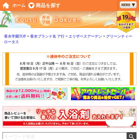
ペー
商品を探す
ホーム
ジト
ップ
へ
香水学園TOP
香水ブランド名 ア行
エリザベスアーデン
グリーンティー
ロータス