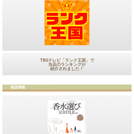
TBSテレビ「ランク王国」で
当店のランキングが
紹介されました！