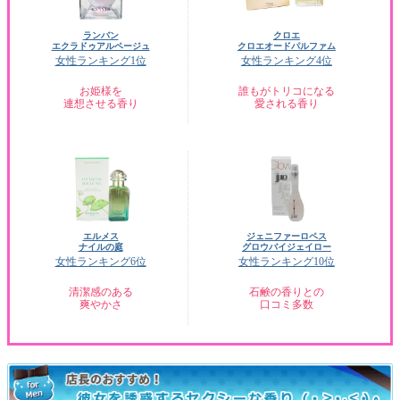
ランバン
クロエ
エクラドゥアルページュ
クロエオードパルファム
女性ランキング1位
女性ランキング4位
お姫様を
誰もがトリコになる
連想させる香り
愛される香り
エルメス
ジェニファーロペス
ナイルの庭
グロウバイジェイロー
女性ランキング6位
女性ランキング10位
清潔感のある
石鹸の香りとの
爽やかさ
口コミ多数