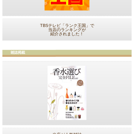
TBSテレビ「ランク王国」で
当店のランキングが
紹介されました！