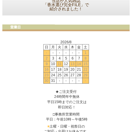
当店が人気雑誌
「香水選び完全FILE」で
紹介されました！
2026/8
日
月
火
水
木
金
土
-
-
-
-
-
-
1
2
3
4
5
6
7
8
9
10
11
12
13
14
15
16
17
18
19
20
21
22
23
24
25
26
27
28
29
30
31
-
-
-
-
-
★ご注文受付
24時間年中無休
平日15時までのご注文は
即日対応！
□事務所営業時間
平日：午前10時～午後5時
■
土曜・日曜・祝祭日の
ご対応・出荷はお休みです。