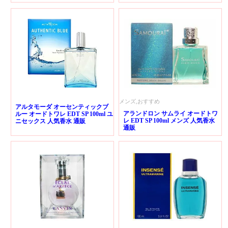
メンズ,おすすめ
アルタモーダ オーセンティックブ
アランドロン サムライ オードトワ
ルー オードトワレ EDT SP 100ml ユ
レ EDT SP 100ml メンズ 人気香水
ニセックス 人気香水 通販
通販