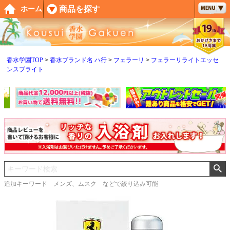
ペー
商品を探す
ホーム
ジト
ップ
へ
香水学園TOP
香水ブランド名 ハ行
フェラーリ
フェラーリライトエッセ
ンスブライト
追加キーワード メンズ、ムスク などで絞り込み可能