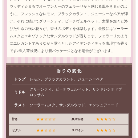
ウッディ☆まるでオープンカーのフェラーリから感じる風をきるかのよ
うに、フレッシュなレモン、ブラックカラント、ジューシーなペアが弾
け、それに続いてグリーンティ、ピーチヴェルベット、太陽を燦々と浴
びた生命力強い花々が、香りのボディを構築します。最後にはソーラー
ムスクとエキゾチックなサンダルウッドが香ります。フェラーリのよう
にエレガントでありながら堂々としたアイデンティティを表現する香り
です♪※入荷状況により新パッケージとなる場合がございます。
トップ
レモン、ブラックカラント、ジューシーペア
グリーンティ、ピーチヴェルベット、サンドレンチドブ
ミドル
ロッサム
ラスト
ソーラームスク、サンダルウッド、エンジュアコード
★★☆☆☆
★★★☆☆
甘さ
爽やかさ
★★☆☆☆
★★★☆☆
セクシー
スパイシー