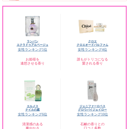
ランバン
クロエ
エクラドゥアルページュ
クロエオードパルファム
女性ランキング1位
女性ランキング4位
お姫様を
誰もがトリコになる
連想させる香り
愛される香り
エルメス
ジェニファーロペス
ナイルの庭
グロウバイジェイロー
女性ランキング6位
女性ランキング10位
清潔感のある
石鹸の香りとの
爽やかさ
口コミ多数