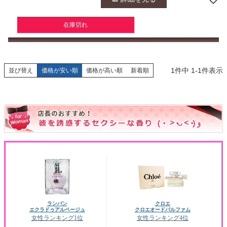
在庫切れ
1
件中
1
-
1
件表示
並び替え
価格が安い順
価格が高い順
新着順
ランバン
クロエ
エクラドゥアルページュ
クロエオードパルファム
女性ランキング1位
女性ランキング4位