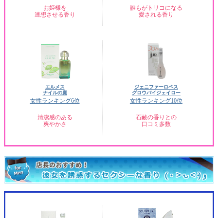
お姫様を
誰もがトリコになる
連想させる香り
愛される香り
エルメス
ジェニファーロペス
ナイルの庭
グロウバイジェイロー
女性ランキング6位
女性ランキング10位
清潔感のある
石鹸の香りとの
爽やかさ
口コミ多数