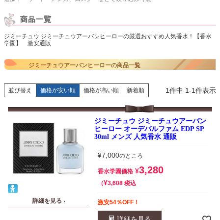
ジミーチュウ ジミーチュウアーバンヒーローの厳選おすすめ人気香水！【香水
学園】 激安通販
ジミーチュウアーバンヒーローの商品一覧
1
件中
1
-
1
件表示
並び替え
価格が安い順
価格が高い順
新着順
ジミーチュウ ジミーチュウアーバン
ヒーロー オーデパルファム EDP SP
30ml メンズ 人気香水 通販
¥
7,000
のところ
3,280
¥
香水学園価格
¥
税込
3,608
詳細を見る ›
激安54％OFF！
詳細を見る