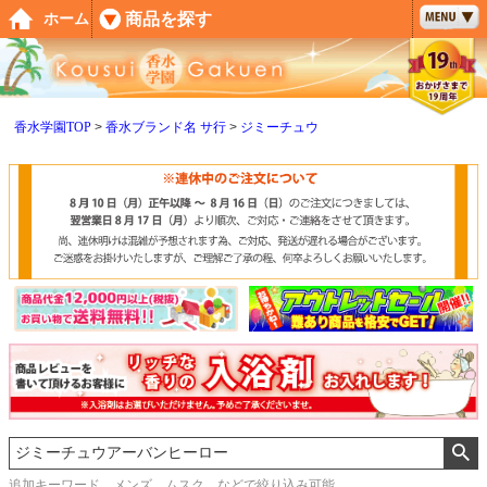
ペー
商品を探す
ホーム
ジト
ップ
へ
香水学園TOP
香水ブランド名 サ行
ジミーチュウ
追加キーワード メンズ、ムスク などで絞り込み可能