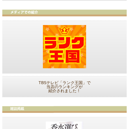
TBSテレビ「ランク王国」で
当店のランキングが
紹介されました！