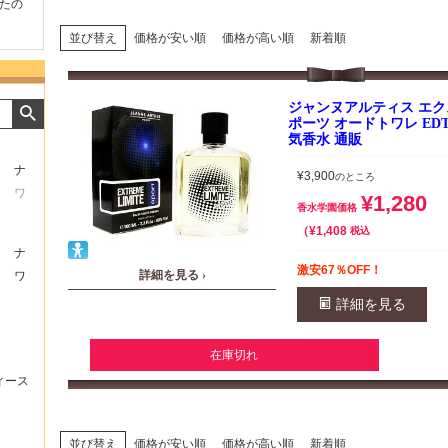
たの
商品が早く届いたのでよか
好きな香水を、いろいろ少
気持ち
ったです。また利用させて
量試せるところが魅力でし
した。
もらいます！
た。
いたし
並び替え
価格が安い順
価格が高い順
新着順
ジャンヌアルティス エ
ポーツ オードトワレ EDT S
気香水 通販
ナ
¥
3,900
のところ
ワ
¥
1,280
香水学園価格
¥
1,408
税込
ナ
激安67％OFF！
詳細を見る ›
ワ
詳細を見る
在庫切れ
ィース
並び替え
価格が安い順
価格が高い順
新着順