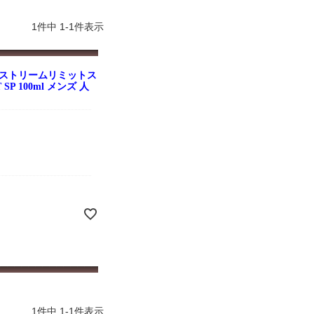
よくお取引が出来ま
おまけありがとうございま
お昼に買って次の日届いた
またよろしくお願い
した。早速レビューを書き
のでちょっとびっくりしま
ます。
ました！
した、また買います！
1
件中
1
-
1
件表示
クストリームリミットス
P 100ml メンズ 人
1
件中
1
-
1
件表示