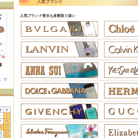
人気ブランド香水も多数取り扱い
E」で
！
金
土
-
1
7
8
4
15
1
22