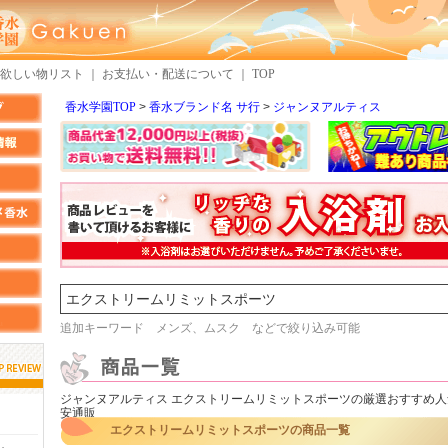
欲しい物リスト
｜
お支払い・配送について
｜
TOP
香水学園TOP
香水ブランド名 サ行
ジャンヌアルティス
検索
追加キーワード メンズ、ムスク などで絞り込み可能
ジャンヌアルティス エクストリームリミットスポーツの厳選おすすめ
しらすさん
MMさん
安通販
エクストリームリミットスポーツの商品一覧