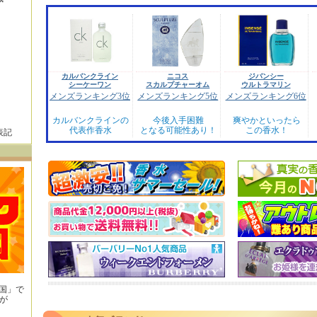
カルバンクライン
ニコス
ジバンシー
シーケーワン
スカルプチャーオム
ウルトラマリン
メンズランキング3位
メンズランキング5位
メンズランキング6位
カルバンクラインの
今後入手困難
爽やかといったら
代表作香水
となる可能性あり！
この香水！
表記
王国」で
が
！