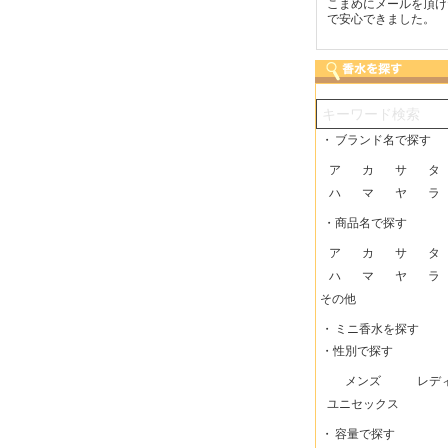
つも迅速な発送をしてい
梱包に気持ちが感じられま
こまめにメールを頂け
だけるので、助かってい
した！また利用させてもら
で安心できました。
す。
いますー。
・
ブランド名で探す
ア
カ
サ
タ
ハ
マ
ヤ
ラ
・商品名で探す
ア
カ
サ
タ
ハ
マ
ヤ
ラ
その他
・
ミニ香水を探す
・性別で探す
メンズ
レデ
ユニセックス
・
容量で探す