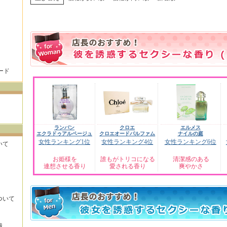
ード
ランバン
クロエ
エルメス
エクラドゥアルページュ
クロエオードパルファム
ナイルの庭
女性ランキング1位
女性ランキング4位
女性ランキング6位
いて
お姫様を
誰もがトリコになる
清潔感のある
連想させる香り
愛される香り
爽やかさ
ついて
識