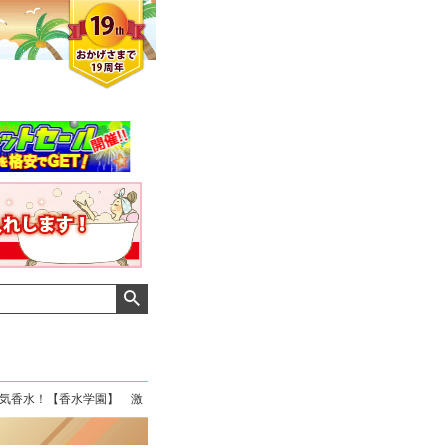
人気香水！【香水学園】 激
クロエさん
メンズさん
ゆっちー さん