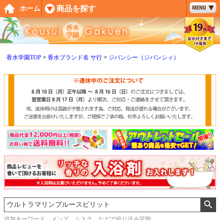
ペー
商品を探す
ホーム
ジト
ップ
へ
香水学園TOP
香水ブランド名 サ行
ジバンシー（ジバンシィ）
追加キーワード メンズ、ムスク などで絞り込み可能