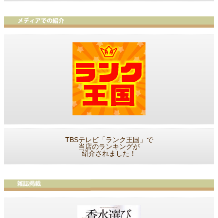
TBSテレビ「ランク王国」で
当店のランキングが
紹介されました！