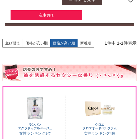
在庫切れ
1
件中
1
-
1
件表示
並び替え
価格が安い順
価格が高い順
新着順
ランバン
クロエ
エクラドゥアルページュ
クロエオードパルファム
女性ランキング1位
女性ランキング4位