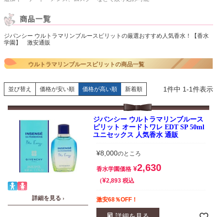
ジバンシー ウルトラマリンブルースピリットの厳選おすすめ人気香水！【香水
学園】 激安通販
ウルトラマリンブルースピリットの商品一覧
1
件中
1
-
1
件表示
並び替え
価格が安い順
価格が高い順
新着順
ジバンシー ウルトラマリンブルース
ピリット オードトワレ EDT SP 50ml
ユニセックス 人気香水 通販
¥
8,000
のところ
2,630
¥
香水学園価格
¥
税込
2,893
詳細を見る ›
激安68％OFF！
詳細を見る