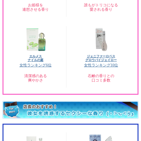
お姫様を
誰もがトリコになる
連想させる香り
愛される香り
エルメス
ジェニファーロペス
ナイルの庭
グロウバイジェイロー
女性ランキング6位
女性ランキング10位
清潔感のある
石鹸の香りとの
爽やかさ
口コミ多数