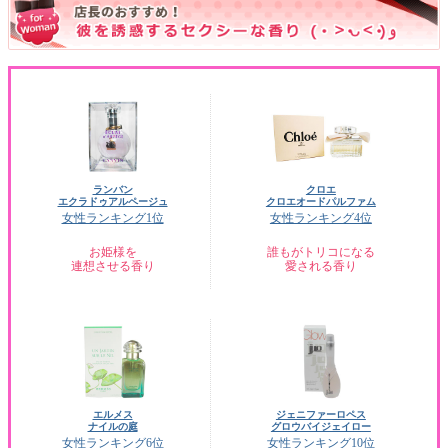
ランバン
クロエ
エクラドゥアルページュ
クロエオードパルファム
女性ランキング1位
女性ランキング4位
お姫様を
誰もがトリコになる
連想させる香り
愛される香り
エルメス
ジェニファーロペス
ナイルの庭
グロウバイジェイロー
女性ランキング6位
女性ランキング10位