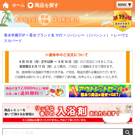
ペー
商品を探す
ホーム
ジト
ップ
へ
香水学園TOP
香水ブランド名 サ行
ジバンシー（ジバンシィ）
レーヴエ
スカパード