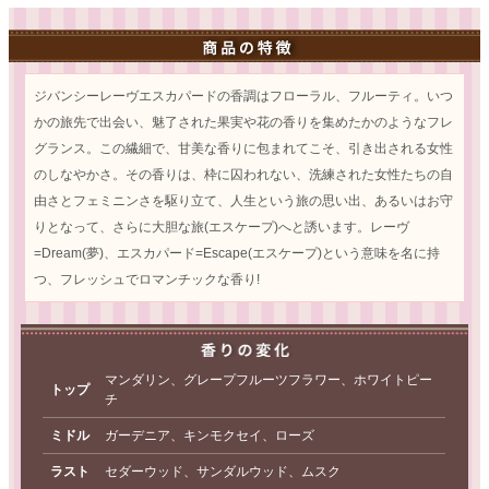
ジバンシーレーヴエスカパードの香調はフローラル、フルーティ。いつ
かの旅先で出会い、魅了された果実や花の香りを集めたかのようなフレ
グランス。この繊細で、甘美な香りに包まれてこそ、引き出される女性
のしなやかさ。その香りは、枠に囚われない、洗練された女性たちの自
由さとフェミニンさを駆り立て、人生という旅の思い出、あるいはお守
りとなって、さらに大胆な旅(エスケープ)へと誘います。レーヴ
=Dream(夢)、エスカパード=Escape(エスケープ)という意味を名に持
つ、フレッシュでロマンチックな香り!
マンダリン、グレープフルーツフラワー、ホワイトピー
トップ
チ
ミドル
ガーデニア、キンモクセイ、ローズ
ラスト
セダーウッド、サンダルウッド、ムスク