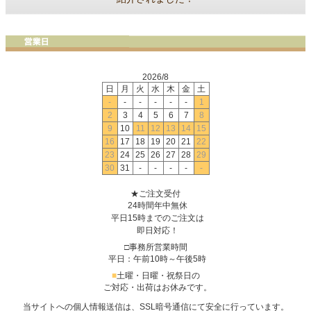
2026/8
日
月
火
水
木
金
土
-
-
-
-
-
-
1
2
3
4
5
6
7
8
9
10
11
12
13
14
15
16
17
18
19
20
21
22
23
24
25
26
27
28
29
30
31
-
-
-
-
-
★ご注文受付
24時間年中無休
平日15時までのご注文は
即日対応！
□事務所営業時間
平日：午前10時～午後5時
■
土曜・日曜・祝祭日の
ご対応・出荷はお休みです。
当サイトへの個人情報送信は、SSL暗号通信にて安全に行っています。