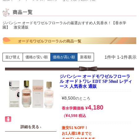
ジバンシー オードモワゼルフローラルの厳選おすすめ人気香水！【香水学
園】 激安通販
オードモワゼルフローラルの商品一覧
1
件中
1
-
1
件表示
並び替え
価格が安い順
価格が高い順
新着順
ジバンシー オードモワゼルフローラ
ル オードトワレ EDT SP 50ml レディ
ース 人気香水 通販
¥
8,500
のところ
4,180
¥
香水学園価格
¥
税込
4,598
詳細を見る ›
激安51％OFF！
お1人様1本までと