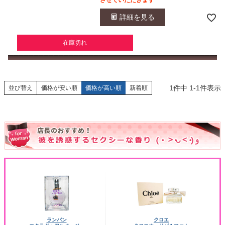
させていただきます
詳細を見る
在庫切れ
1
件中
1
-
1
件表示
並び替え
価格が安い順
価格が高い順
新着順
ランバン
クロエ