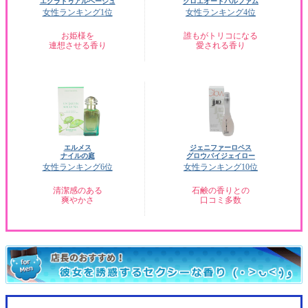
エクラドゥアルページュ
クロエオードパルファム
女性ランキング1位
女性ランキング4位
お姫様を
誰もがトリコになる
連想させる香り
愛される香り
エルメス
ジェニファーロペス
ナイルの庭
グロウバイジェイロー
女性ランキング6位
女性ランキング10位
清潔感のある
石鹸の香りとの
爽やかさ
口コミ多数