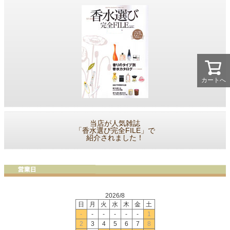
カートへ
当店が人気雑誌
「香水選び完全FILE」で
紹介されました！
2026/8
日
月
火
水
木
金
土
-
-
-
-
-
-
1
2
3
4
5
6
7
8