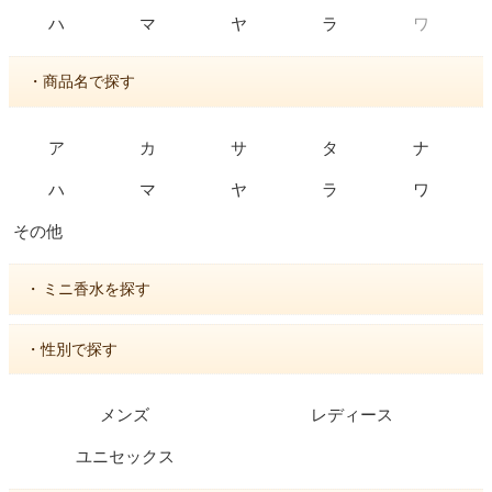
ワ
ハ
マ
ヤ
ラ
・商品名で探す
ア
カ
サ
タ
ナ
ハ
マ
ヤ
ラ
ワ
その他
・
ミニ香水を探す
・性別で探す
メンズ
レディース
ユニセックス