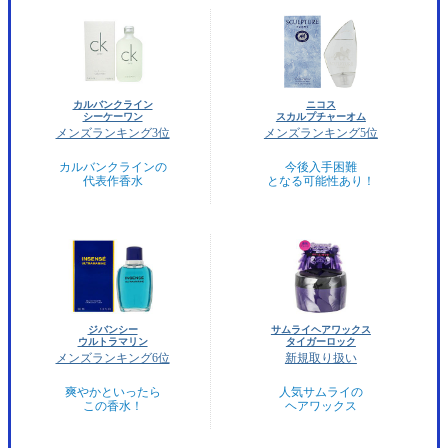
カルバンクライン
ニコス
シーケーワン
スカルプチャーオム
メンズランキング3位
メンズランキング5位
カルバンクラインの
今後入手困難
代表作香水
となる可能性あり！
ジバンシー
サムライヘアワックス
ウルトラマリン
タイガーロック
メンズランキング6位
新規取り扱い
爽やかといったら
人気サムライの
この香水！
ヘアワックス