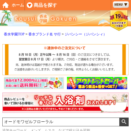
ペー
商品を探す
ホーム
ジト
ップ
へ
香水学園TOP
香水ブランド名 サ行
ジバンシー（ジバンシィ）
追加キーワード メンズ、ムスク などで絞り込み可能