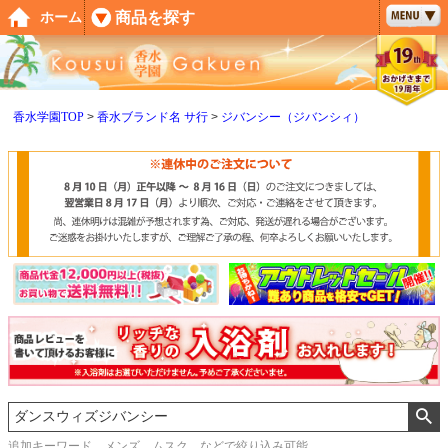
ペー
商品を探す
ホーム
ジト
ップ
へ
香水学園TOP
香水ブランド名 サ行
ジバンシー（ジバンシィ）
追加キーワード メンズ、ムスク などで絞り込み可能