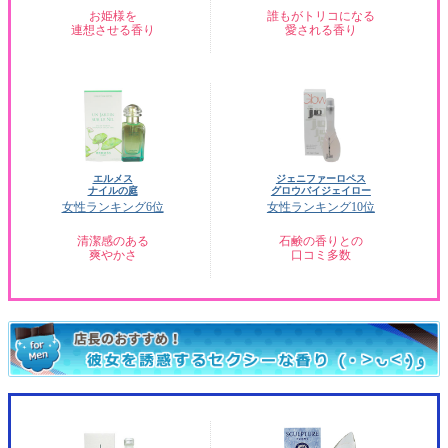
お姫様を
誰もがトリコになる
連想させる香り
愛される香り
エルメス
ジェニファーロペス
ナイルの庭
グロウバイジェイロー
女性ランキング6位
女性ランキング10位
清潔感のある
石鹸の香りとの
爽やかさ
口コミ多数