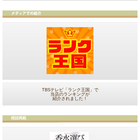
TBSテレビ「ランク王国」で
当店のランキングが
紹介されました！