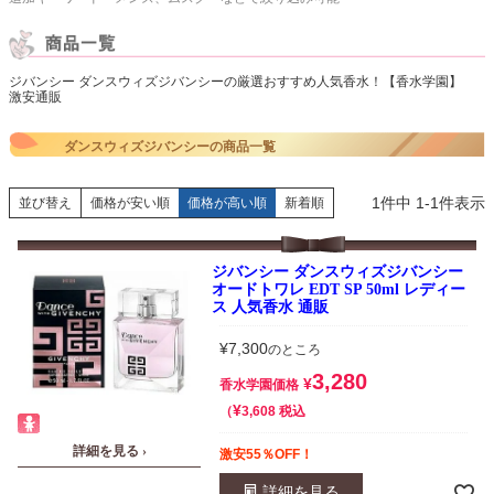
ジバンシー ダンスウィズジバンシーの厳選おすすめ人気香水！【香水学園】
激安通販
ダンスウィズジバンシーの商品一覧
1
件中
1
-
1
件表示
並び替え
価格が安い順
価格が高い順
新着順
ジバンシー ダンスウィズジバンシー
オードトワレ EDT SP 50ml レディー
ス 人気香水 通販
¥
7,300
のところ
3,280
¥
香水学園価格
¥
税込
3,608
詳細を見る ›
激安55％OFF！
詳細を見る