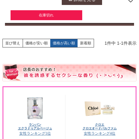
在庫切れ
1
件中
1
-
1
件表示
並び替え
価格が安い順
価格が高い順
新着順
ランバン
クロエ
エクラドゥアルページュ
クロエオードパルファム
女性ランキング1位
女性ランキング4位