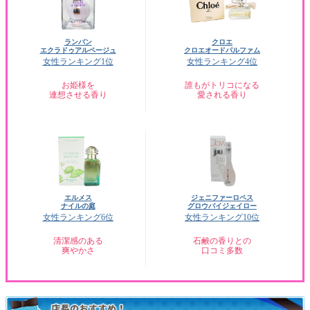
ランバン
クロエ
エクラドゥアルページュ
クロエオードパルファム
女性ランキング1位
女性ランキング4位
お姫様を
誰もがトリコになる
連想させる香り
愛される香り
エルメス
ジェニファーロペス
ナイルの庭
グロウバイジェイロー
女性ランキング6位
女性ランキング10位
清潔感のある
石鹸の香りとの
爽やかさ
口コミ多数