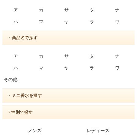
ア
カ
サ
タ
ナ
ワ
ハ
マ
ヤ
ラ
・商品名で探す
ア
カ
サ
タ
ナ
ハ
マ
ヤ
ラ
ワ
その他
・
ミニ香水を探す
・性別で探す
メンズ
レディース