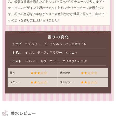
ス。優美な曲線を備えたボトルにジバンシイ クチュールのリカルド・
ティッシのデザインを思わせる左右対称フラワーモチーフが際立ちま
す。花々の色彩を万華鏡が作り出す色鮮やかな世界に見立て、春のブー
ケのような香りに仕上げられました♪
トップ
ラズベリー、ピーチソルベ、パルマ産スミレ
ミドル
イリス、ティアレフラワー、ピオニィ
ラスト
ベチバー、セダーウッド、クリスタルムスク
★★★☆☆
★★☆☆☆
甘さ
爽やかさ
★★☆☆☆
★★☆☆☆
セクシー
スパイシー