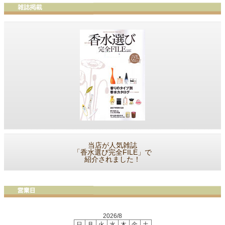
当店が人気雑誌
「香水選び完全FILE」で
紹介されました！
2026/8
日
月
火
水
木
金
土