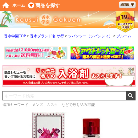
ペー
商品を探す
ホーム
ジト
ップ
へ
香水学園TOP
香水ブランド名 サ行
ジバンシー（ジバンシィ）
ブルーム
追加キーワード メンズ、ムスク などで絞り込み可能