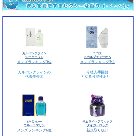
カルバンクライン
ニコス
シーケーワン
スカルプチャーオム
メンズランキング3位
メンズランキング5位
カルバンクラインの
今後入手困難
代表作香水
となる可能性あり！
ジバンシー
サムライヘアワックス
ウルトラマリン
タイガーロック
メンズランキング6位
新規取り扱い