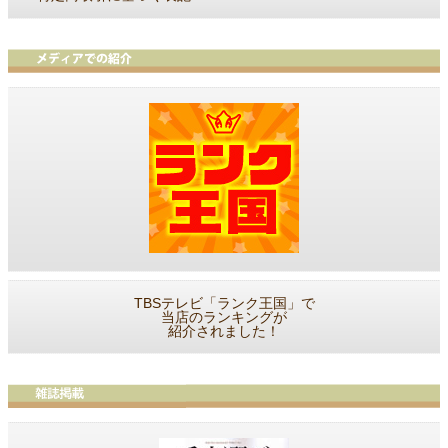
TBSテレビ「ランク王国」で
当店のランキングが
紹介されました！