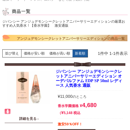
ジバンシー アンジュデモンシークレットアニバーサリーエディションの厳選お
すすめ人気香水！【香水学園】 激安通販
アンジュデモンシークレットアニバーサリーエディションの商品一覧
1
件中
1
-
1
件表示
並び替え
価格が安い順
価格が高い順
新着順
ジバンシー アンジュデモンシークレ
ットアニバーサリーエディション オ
ーデパルファム EDP SP 50ml レディ
ース 人気香水 通販
¥
11,000
のところ
4,680
¥
香水学園価格
¥
税込
5,148
詳細を見る ›
激安59％OFF！