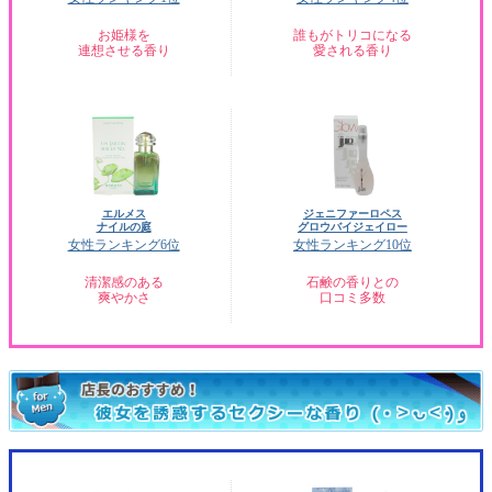
お姫様を
誰もがトリコになる
連想させる香り
愛される香り
エルメス
ジェニファーロペス
ナイルの庭
グロウバイジェイロー
女性ランキング6位
女性ランキング10位
清潔感のある
石鹸の香りとの
爽やかさ
口コミ多数