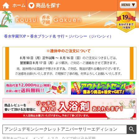
ペー
商品を探す
ホーム
ジト
ップ
へ
香水学園TOP
香水ブランド名 サ行
ジバンシー（ジバンシィ）
追加キーワード メンズ、ムスク などで絞り込み可能