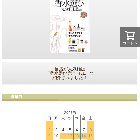
カートへ
当店が人気雑誌
「香水選び完全FILE」で
紹介されました！
2026/8
日
月
火
水
木
金
土
-
-
-
-
-
-
1
2
3
4
5
6
7
8
9
10
11
12
13
14
15