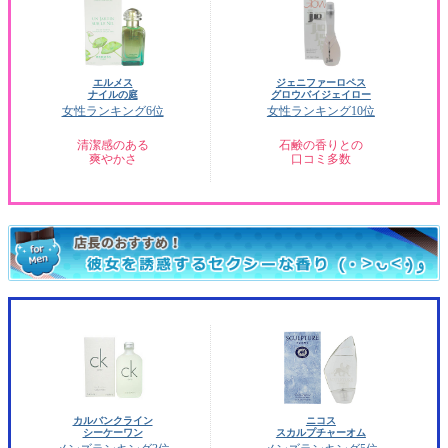
エルメス
ジェニファーロペス
ナイルの庭
グロウバイジェイロー
女性ランキング6位
女性ランキング10位
清潔感のある
石鹸の香りとの
爽やかさ
口コミ多数
カルバンクライン
ニコス
シーケーワン
スカルプチャーオム