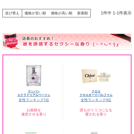
1
件中
1
-
1
件表示
並び替え
価格が安い順
価格が高い順
新着順
ランバン
クロエ
エクラドゥアルページュ
クロエオードパルファム
女性ランキング1位
女性ランキング4位
お姫様を
誰もがトリコになる
連想させる香り
愛される香り