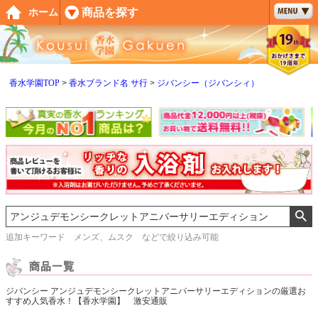
ペー
商品を探す
ホーム
ジト
ップ
へ
香水学園TOP
香水ブランド名 サ行
ジバンシー（ジバンシィ）
追加キーワード メンズ、ムスク などで絞り込み可能
ジバンシー アンジュデモンシークレットアニバーサリーエディションの厳選お
すすめ人気香水！【香水学園】 激安通販