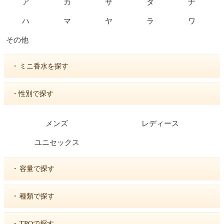
ア
カ
サ
タ
ナ
ハ
マ
ヤ
ラ
ワ
その他
・
ミニ香水を探す
・性別で探す
メンズ
レディース
ユニセックス
・
容量で探す
・
種類で探す
・
TPOで探す