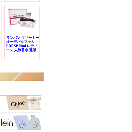
レ
ランバン マリーミー
オーデパルファム
EDP SP 30ml レディ
ース 人気香水 通販