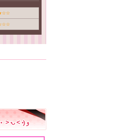
★☆☆
☆☆☆