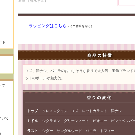
通販 【香水学園】
ラッピングはこちら
（ミニ香水を除く）
ード
ユズ、洋ナシ、バニラのおいしそうな香りで大人気。宝飾ブランド
ットのボトルが魅力的。
いて
トップ
クレメンタイン ユズ レッドカラント 洋ナシ
ついて
ミドル
シクラメン グリーンノート ピオニー ピンクペッパ
ラスト
シダー サンダルウッド バニラ トフィー
識