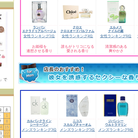
ランバン
クロエ
エルメス
エクラドゥアルページュ
クロエオードパルファム
ナイルの庭
女性ランキング1位
女性ランキング4位
女性ランキング6位
お姫様を
誰もがトリコになる
清潔感のある
連想させる香り
愛される香り
爽やかさ
E」で
！
金
土
-
1
7
8
カルバンクライン
ニコス
ジバンシー
シーケーワン
スカルプチャーオム
ウルトラマリン
4
15
メンズランキング3位
メンズランキング5位
メンズランキング6位
1
22