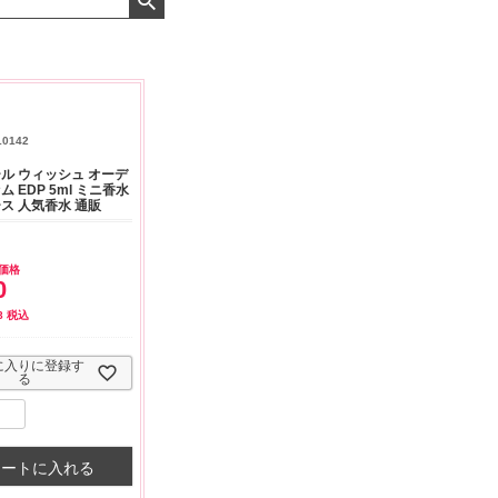
よくお取引が出来ま
おまけありがとうございま
お昼に買って次の日届いた
またよろしくお願い
した。早速レビューを書き
のでちょっとびっくりしま
ます。
ました！
した、また買います！
10142
ル ウィッシュ オーデ
 EDP 5ml ミニ香水
ス 人気香水 通販
価格
0
8
税込
に入りに登録す
る
カートに入れる