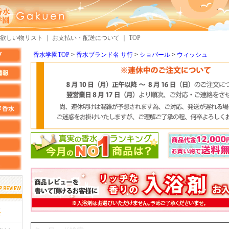
欲しい物リスト
｜
お支払い・配送について
｜
TOP
香水学園TOP
香水ブランド名 サ行
ショパール
ウィッシュ
しらすさん
MMさん