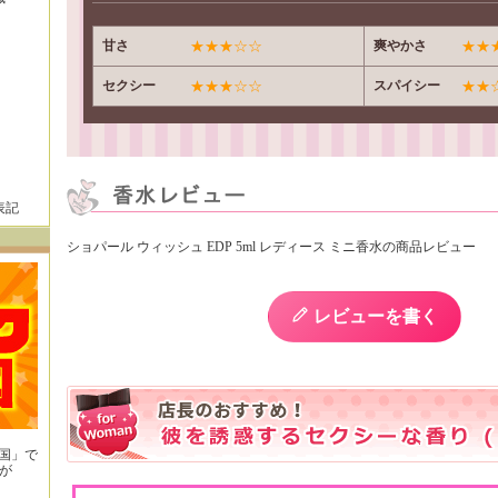
甘さ
★★★☆☆
爽やかさ
★★
セクシー
★★★☆☆
スパイシー
★★
表記
ショパール ウィッシュ EDP 5ml レディース ミニ香水の商品レビュー
レビューを書く
王国」で
が
！