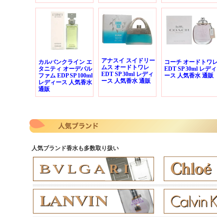
アナスイ スイドリー
カルバンクライン エ
コーチ オードトワ
ムス オードトワレ
タニティ オーデパル
EDT SP 30ml レディ
EDT SP 30ml レディ
ファム EDP SP 100ml
ース 人気香水 通販
ース 人気香水 通販
レディース 人気香水
通販
人気ブランド香水も多数取り扱い