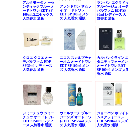
アルタモーダ オーセ
ランバン エクラド
アランドロン サムラ
ンティックブルー オ
アルページュ オー
イ オードトワレ
ードトワレ EDT SP
パルファム EDP SP
EDT SP 100ml メン
100ml ユニセックス
30ml レディース 人
ズ 人気香水 通販
人気香水 通販
気香水 通販
クロエ クロエ オー
ニコス スカルプチャ
カルバンクライン 
デパルファム EDP
ーオム オードトワレ
タニティフォーメン
SP 30ml レディース
EDT SP 100ml メン
オードトワレ EDT
人気香水 通販
ズ 人気香水 通販
SP 100ml メンズ 人
香水 通販
ジミーチュウ ジミー
ヴェルサーチ ブルー
ジョーバン ホワイ
チュウ オードトワレ
ジーンズ オードトワ
ムスクフォーメン
EDT SP 40ml レディ
レ EDT SP 75ml メン
COL SP 88ml メンズ
ース 人気香水 通販
ズ 人気香水 通販
人気香水 通販