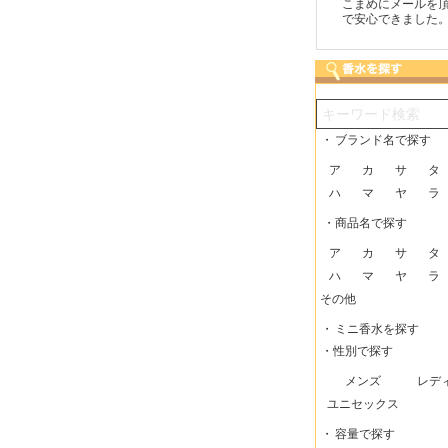
つも迅速な発送をしてい
梱包に気持ちが感じられま
こまめにメールを頂け
だけるので、助かってい
した！また利用させてもら
で安心できました。
す。
いますー。
・
ブランド名で探す
ア
カ
サ
タ
ハ
マ
ヤ
ラ
・商品名で探す
ア
カ
サ
タ
ハ
マ
ヤ
ラ
その他
・
ミニ香水を探す
・性別で探す
メンズ
レデ
ユニセックス
・
容量で探す