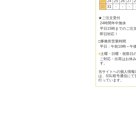
23
24
25
26
27
2
30
31
-
-
-
★ご注文受付
24時間年中無休
平日15時までのご注
即日対応！
□事務所営業時間
平日：午前10時～午
■
土曜・日曜・祝祭日
ご対応・出荷はお休
す。
当サイトへの個人情報
は、SSL暗号通信にて
行っています。