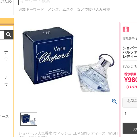
検索
たの
商品が早く届いたのでよか
好きな香水を、いろいろ少
気持ち
ったです。また利用させて
量試せるところが魅力でし
した。
追加キーワード メンズ、ムスク などで絞り込み可能
もらいます！
た。
いたし
商品番号
ショパー
ナ
パルファム
レディー
ワ
¥
のところ
香水学園
ナ
¥
98
ワ
¥
1,07
お気
ィース
ショパール 人気香水 ウィッシュ EDP 5mlレディース | WISH