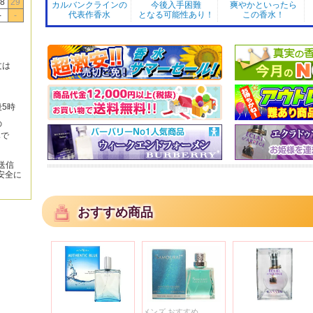
8
29
カルバンクラインの
今後入手困難
爽やかといったら
代表作香水
となる可能性あり！
この香水！
-
-
文は
後5時
の
みで
送信
安全に
おすすめ商品
メンズ,おすすめ