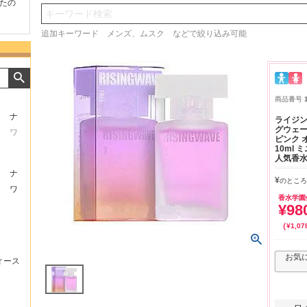
たの
商品が早く届いたのでよか
好きな香水を、いろいろ少
気持ち
検索
ったです。また利用させて
量試せるところが魅力でし
した。
もらいます！
た。
いたし
追加キーワード メンズ、ムスク などで絞り込み可能
商品番号
ナ
ライジン
グウェ
ワ
ピンク 
10ml
人気香水
ナ
¥
のところ
ワ
香水学園
¥
98
¥
1,07
お気
ィース