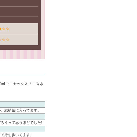
★☆☆
☆☆☆
ml ユニセックス ミニ香水
が、結構気に入ってます。
ろうって思うほどでした!
ーで持ち歩いてます。