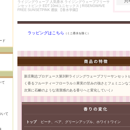
只
ライジングウェーブ 人気香水 ライジングウェーブフリーサ
ンセットピンク EDT 10mlユニセックス | RISENGWAVE
FREE SUNSETPINK 通販 【香水学園】
ラッピングはこちら
（ミニ香水を除く）
ード
新庄剛志プロデュース第3弾!ライジングウェーブフリーサンセット
いて
く香るフルーティーフローラル☆果実の甘みの強さとフェミニンな
次第に石鹸のような清潔感のある香りへと変化していく♪
ついて
トップ
ピーチ、ペア、グリーンアップル、ホワイトワイン
識