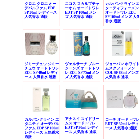
クロエ クロエ オー
ニコス スカルプチャ
カルバンクライン 
デパルファム EDP
ーオム オードトワレ
タニティフォーメン
SP 30ml レディース
EDT SP 100ml メン
オードトワレ EDT
人気香水 通販
ズ 人気香水 通販
SP 100ml メンズ 人
香水 通販
ジミーチュウ ジミー
ヴェルサーチ ブルー
ジョーバン ホワイ
チュウ オードトワレ
ジーンズ オードトワ
ムスクフォーメン
EDT SP 40ml レディ
レ EDT SP 75ml メン
COL SP 88ml メンズ
ース 人気香水 通販
ズ 人気香水 通販
人気香水 通販
アナスイ スイドリー
カルバンクライン エ
コーチ オードトワ
ムス オードトワレ
タニティ オーデパル
EDT SP 30ml レディ
EDT SP 30ml レディ
ファム EDP SP 100ml
ース 人気香水 通販
ース 人気香水 通販
レディース 人気香水
通販