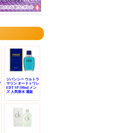
ゥ
ジバンシー ウルトラ
デ
マリン オードトワレ
EDT SP 100ml メン
ズ 人気香水 通販