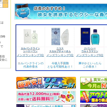
8
29
-
-
文は
後5時
の
みで
カルバンクライン
ニコス
ジバンシー
シーケーワン
スカルプチャーオム
ウルトラマリン
メンズランキング3位
メンズランキング5位
メンズランキング6位
送信
安全に
カルバンクラインの
今後入手困難
爽やかといったら
代表作香水
となる可能性あり！
この香水！