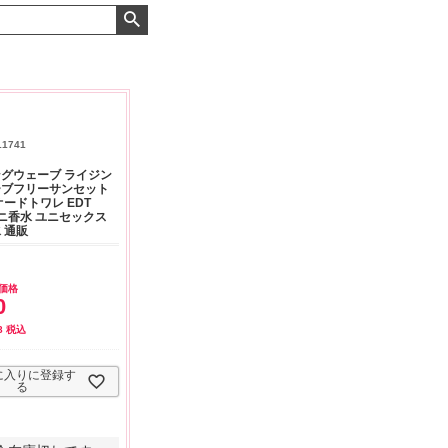
よくお取引が出来ま
おまけありがとうございま
お昼に買って次の日届いた
またよろしくお願い
した。早速レビューを書き
のでちょっとびっくりしま
ます。
ました！
した、また買います！
11741
グウェーブ ライジン
ーブフリーサンセット
オードトワレ EDT
 ミニ香水 ユニセックス
 通販
価格
0
8
税込
に入りに登録す
る