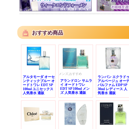
おすすめ商品
メンズ,おすすめ
アルタモーダ オーセ
ランバン エクラド
アランドロン サムラ
ンティックブルー オ
アルページュ オー
イ オードトワレ
ードトワレ EDT SP
パルファム EDP SP
EDT SP 100ml メン
100ml ユニセックス
30ml レディース 人
ズ 人気香水 通販
人気香水 通販
気香水 通販