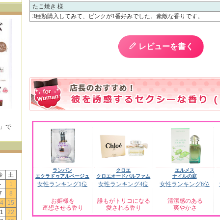
たこ焼き 様
3種類購入してみて、ピンクが1番好みでした。素敵な香りです。
レビューを書く
E」で
！
ランバン
クロエ
エルメス
金
土
エクラドゥアルページュ
クロエオードパルファム
ナイルの庭
-
1
女性ランキング1位
女性ランキング4位
女性ランキング6位
7
8
お姫様を
誰もがトリコになる
清潔感のある
4
15
連想させる香り
愛される香り
爽やかさ
1
22