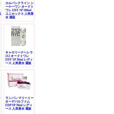
エ
カルバンクライン シ
ーケーワン オードト
ワレ EDT SP 100ml
気
ユニセックス 人気香
水 通販
ト
キャロリーナヘレラ
212 オードトワレ
EDT SP 30ml レディ
ース 人気香水 通販
レ
ランバン マリーミー
オーデパルファム
EDP SP 30ml レディ
ース 人気香水 通販