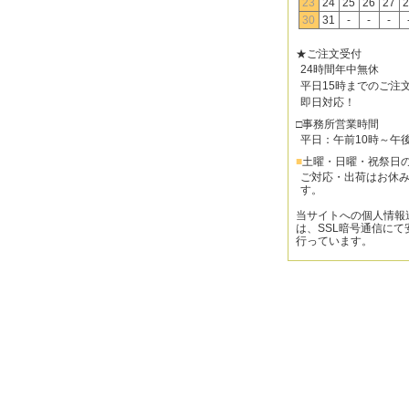
23
24
25
26
27
2
30
31
-
-
-
★ご注文受付
24時間年中無休
平日15時までのご注
即日対応！
□事務所営業時間
平日：午前10時～午
■
土曜・日曜・祝祭日
ご対応・出荷はお休
す。
当サイトへの個人情報
は、SSL暗号通信にて
行っています。