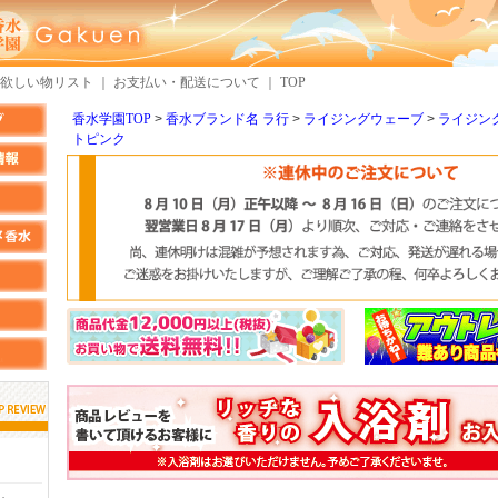
欲しい物リスト
｜
お支払い・配送について
｜
TOP
香水学園TOP
香水ブランド名 ラ行
ライジングウェーブ
ライジン
トピンク
しらすさん
MMさん