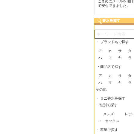
つも迅速な発送をしてい
梱包に気持ちが感じられま
こまめにメールを頂け
だけるので、助かってい
した！また利用させてもら
で安心できました。
す。
いますー。
・
ブランド名で探す
ア
カ
サ
タ
ハ
マ
ヤ
ラ
・商品名で探す
ア
カ
サ
タ
ハ
マ
ヤ
ラ
その他
・
ミニ香水を探す
・性別で探す
メンズ
レデ
ユニセックス
・
容量で探す