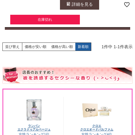
詳細を見る
在庫切れ
1
件中
1
-
1
件表示
並び替え
価格が安い順
価格が高い順
新着順
ランバン
クロエ
エクラドゥアルページュ
クロエオードパルファム
女性ランキング1位
女性ランキング4位