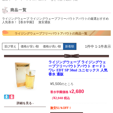
ライジングウェーブ ライジングウェーブフリーバウトアバウトの厳選おすすめ
人気香水！【香水学園】 激安通販
ライジングウェーブフリーバウトアバウトの商品一覧
1
件中
1
-
1
件表示
並び替え
価格が安い順
価格が高い順
新着順
ライジングウェーブ ライジングウェ
ーブフリーバウトアバウト オードト
ワレ EDT SP 50ml ユニセックス 人気
香水 通販
¥
5,500
のところ
2,680
¥
香水学園価格
¥
税込
2,948
詳細を見る ›
激安51％OFF！