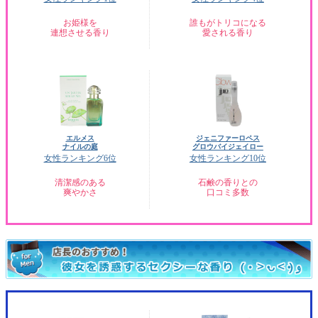
お姫様を
誰もがトリコになる
連想させる香り
愛される香り
エルメス
ジェニファーロペス
ナイルの庭
グロウバイジェイロー
女性ランキング6位
女性ランキング10位
清潔感のある
石鹸の香りとの
爽やかさ
口コミ多数