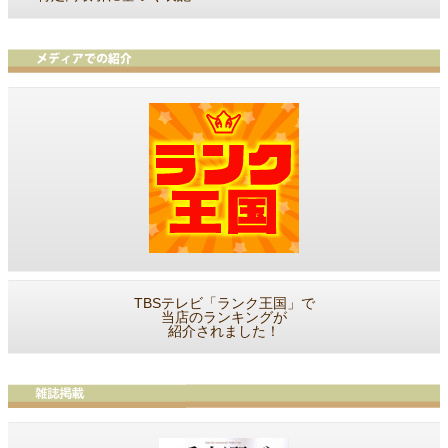
TBSテレビ「ランク王国」で
当店のランキングが
紹介されました！