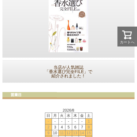
カートへ
当店が人気雑誌
「香水選び完全FILE」で
紹介されました！
2026/8
日
月
火
水
木
金
土
-
-
-
-
-
-
1
2
3
4
5
6
7
8
9
10
11
12
13
14
15