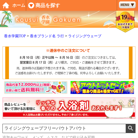
ペー
商品を探す
ホーム
ジト
ップ
へ
香水学園TOP
香水ブランド名 ラ行
ライジングウェーブ
追加キーワード メンズ、ムスク などで絞り込み可能