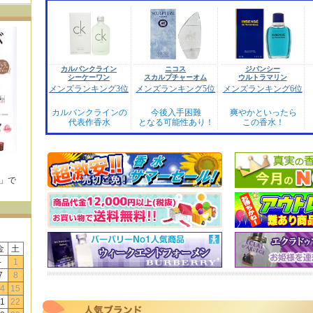
カルバンクライン
ニコス
ジバンシー
シーケーワン
スカルプチャーオム
ウルトラマリン
メンズランキング3位
メンズランキング5位
メンズランキング6位
カルバンクラインの
今後入手困難
爽やかといったら
代表作香水
となる可能性あり！
この香水！
E」で
！
金
土
-
1
7
8
4
15
1
22