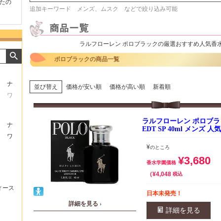
たの
商品が早く届いたのでよか
好きな香水を、いろいろ少
気持ち
追加キーワード メンズ、ムスク などで絞り込み可能
ったです。また利用させて
量試せるところが魅力でし
した。
もらいます！
た。
いたし
ラルフローレン ポロブラックの厳選おすすめ人気香
ポロブラックの商品一覧
ナ
並び替え
価格が安い順
価格が高い順
新着順
ワ
ラルフローレン ポロブラ
ナ
EDT SP 40ml メンズ 
ワ
¥
のところ
¥
3,680
香水学園価格
¥
4,048
税込
ィース
日本未発売！
詳細を見る ›
詳細を見る