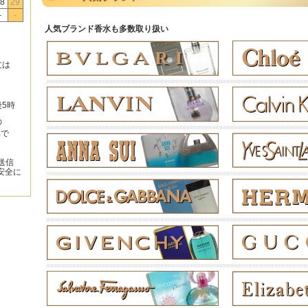
8
29
-
-
人気ブランド香水も多数取り扱い
文は
後5時
の
みで
送信
安全に