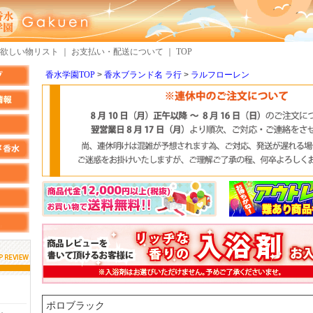
欲しい物リスト
｜
お支払い・配送について
｜
TOP
香水学園TOP
香水ブランド名 ラ行
ラルフローレン
しらすさん
MMさん
検索