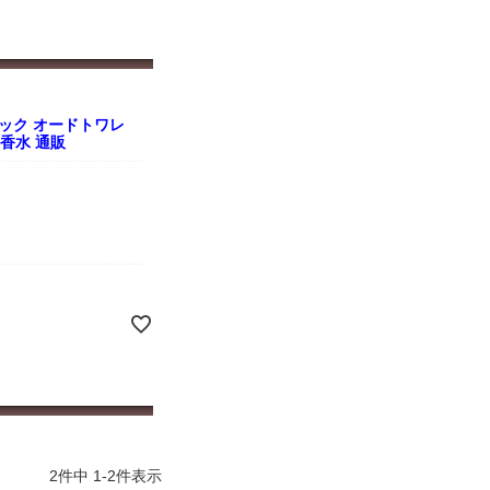
ック オードトワレ
人気香水 通販
2
件中
1
-
2
件表示