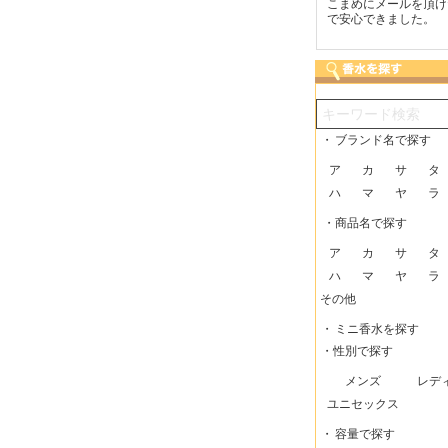
つも迅速な発送をしてい
梱包に気持ちが感じられま
こまめにメールを頂け
だけるので、助かってい
した！また利用させてもら
で安心できました。
す。
いますー。
・
ブランド名で探す
ア
カ
サ
タ
ハ
マ
ヤ
ラ
・商品名で探す
ア
カ
サ
タ
ハ
マ
ヤ
ラ
その他
・
ミニ香水を探す
・性別で探す
メンズ
レデ
ユニセックス
・
容量で探す