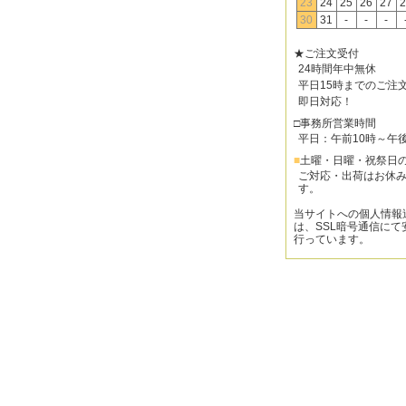
23
24
25
26
27
2
30
31
-
-
-
★ご注文受付
24時間年中無休
平日15時までのご注
即日対応！
□事務所営業時間
平日：午前10時～午
■
土曜・日曜・祝祭日
ご対応・出荷はお休
す。
当サイトへの個人情報
は、SSL暗号通信にて
行っています。