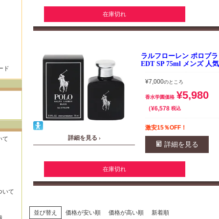
在庫切れ
ラルフローレン ポロブラ
EDT SP 75ml メンズ 
ード
¥
7,000
のところ
¥
5,980
香水学園価格
¥
6,578
税込
激安15％OFF！
詳細を見る ›
いて
詳細を見る
在庫切れ
ついて
並び替え
価格が安い順
価格が高い順
新着順
識