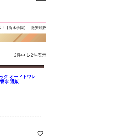
よくお取引が出来ま
おまけありがとうございま
お昼に買って次の日届いた
またよろしくお願い
した。早速レビューを書き
のでちょっとびっくりしま
ます。
ました！
した、また買います！
水！【香水学園】 激安通販
2
件中
1
-
2
件表示
ック オードトワレ
人気香水 通販