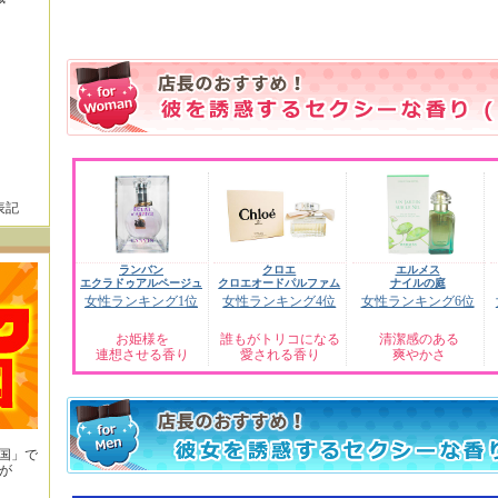
表記
ランバン
クロエ
エルメス
エクラドゥアルページュ
クロエオードパルファム
ナイルの庭
女性ランキング1位
女性ランキング4位
女性ランキング6位
お姫様を
誰もがトリコになる
清潔感のある
連想させる香り
愛される香り
爽やかさ
王国」で
が
！