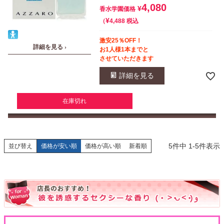
4,080
¥
香水学園価格
¥
税込
4,488
激安25％OFF！
詳細を見る ›
お1人様1本までと
させていただきます
詳細を見る
在庫切れ
5
件中
1
-
5
件表示
並び替え
価格が安い順
価格が高い順
新着順