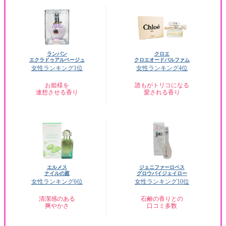
ランバン
クロエ
エクラドゥアルページュ
クロエオードパルファム
女性ランキング1位
女性ランキング4位
お姫様を
誰もがトリコになる
連想させる香り
愛される香り
エルメス
ジェニファーロペス
ナイルの庭
グロウバイジェイロー
女性ランキング6位
女性ランキング10位
清潔感のある
石鹸の香りとの
爽やかさ
口コミ多数