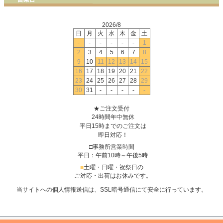
2026/8
日
月
火
水
木
金
土
-
-
-
-
-
-
1
2
3
4
5
6
7
8
9
10
11
12
13
14
15
16
17
18
19
20
21
22
23
24
25
26
27
28
29
30
31
-
-
-
-
-
★ご注文受付
24時間年中無休
平日15時までのご注文は
即日対応！
□事務所営業時間
平日：午前10時～午後5時
■
土曜・日曜・祝祭日の
ご対応・出荷はお休みです。
当サイトへの個人情報送信は、SSL暗号通信にて安全に行っています。