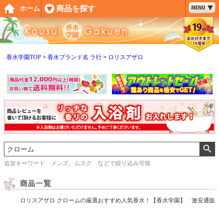
ペー
商品を探す
ホーム
ジト
ップ
へ
香水学園TOP
香水ブランド名 ラ行
ロリスアザロ
追加キーワード メンズ、ムスク などで絞り込み可能
ロリスアザロ クロームの厳選おすすめ人気香水！【香水学園】 激安通販