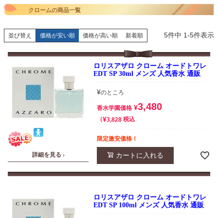
クロームの商品一覧
5
件中
1
-
5
件表示
並び替え
価格が安い順
価格が高い順
新着順
ロリスアザロ クローム オードトワレ
EDT SP 30ml メンズ 人気香水 通販
¥
のところ
3,480
¥
香水学園価格
¥
税込
3,828
限定激安価格！
カートに入れる
詳細を見る ›
ロリスアザロ クローム オードトワレ
EDT SP 100ml メンズ 人気香水 通販