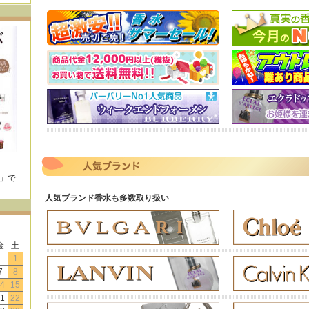
E」で
！
人気ブランド香水も多数取り扱い
金
土
-
1
7
8
4
15
1
22