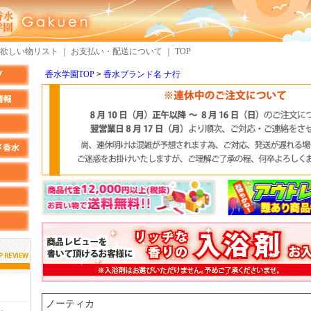
欲しい物リスト
｜
お支払い・配送について
｜
TOP
香水学園TOP
香水ブランド名 ナ行
しらすさん
MMさん
検索