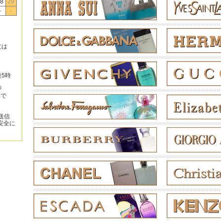
8
29
-
-
文は
後5時
の
みで
送信
安全に