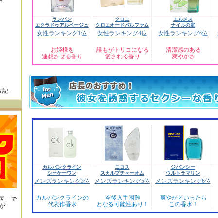
ランバン
クロエ
エルメス
エクラドゥアルページュ
クロエオードパルファム
ナイルの庭
女性ランキング1位
女性ランキング4位
女性ランキング6位
お姫様を
誰もがトリコになる
清潔感のある
連想させる香り
愛される香り
爽やかさ
表記
カルバンクライン
ニコス
ジバンシー
シーケーワン
スカルプチャーオム
ウルトラマリン
メンズランキング3位
メンズランキング5位
メンズランキング6位
カルバンクラインの
今後入手困難
爽やかといったら
王国」で
代表作香水
となる可能性あり！
この香水！
が
！