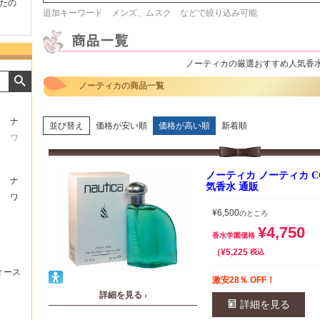
たの
商品が早く届いたのでよか
好きな香水を、いろいろ少
気持ち
追加キーワード メンズ、ムスク などで絞り込み可能
ったです。また利用させて
量試せるところが魅力でし
した。
もらいます！
た。
いたし
ノーティカの厳選おすすめ人気香
ノーティカの商品一覧
ナ
並び替え
価格が安い順
価格が高い順
新着順
ワ
ノーティカ ノーティカ COL
ナ
気香水 通販
ワ
¥
6,500
のところ
¥
4,750
香水学園価格
¥
5,225
税込
ィース
激安28％ OFF！
詳細を見る ›
詳細を見る