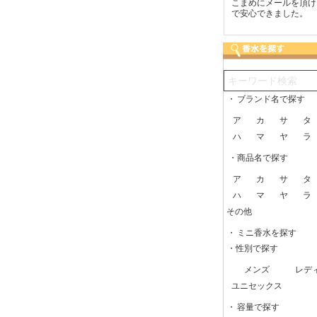
つも迅速な発送をしてい
梱包に気持ちが感じられま
こまめにメールを頂け
だけるので、助かってい
した！また利用させてもら
で安心できました。
す。
いますー。
・
ブランド名で探す
ア
カ
サ
タ
ハ
マ
ヤ
ラ
・商品名で探す
ア
カ
サ
タ
ハ
マ
ヤ
ラ
その他
・
ミニ香水を探す
・性別で探す
メンズ
レデ
ユニセックス
・
容量で探す