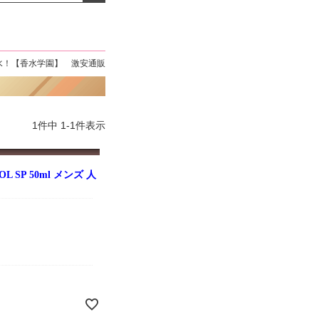
よくお取引が出来ま
おまけありがとうございま
お昼に買って次の日届いた
またよろしくお願い
した。早速レビューを書き
のでちょっとびっくりしま
ます。
ました！
した、また買います！
水！【香水学園】 激安通販
1
件中
1
-
1
件表示
 SP 50ml メンズ 人