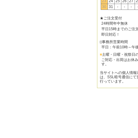
23
24
25
26
27
2
30
31
-
-
-
★ご注文受付
24時間年中無休
平日15時までのご注
即日対応！
□事務所営業時間
平日：午前10時～午
■
土曜・日曜・祝祭日
ご対応・出荷はお休
す。
当サイトへの個人情報
は、SSL暗号通信にて
行っています。