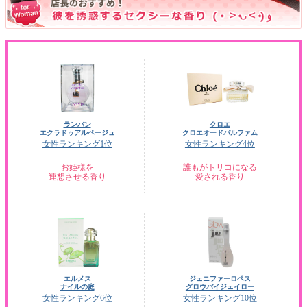
ランバン
クロエ
エクラドゥアルページュ
クロエオードパルファム
女性ランキング1位
女性ランキング4位
お姫様を
誰もがトリコになる
連想させる香り
愛される香り
エルメス
ジェニファーロペス
ナイルの庭
グロウバイジェイロー
女性ランキング6位
女性ランキング10位