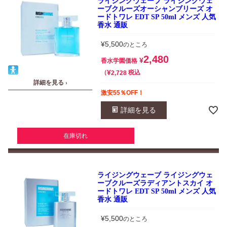
ライジングウェーブ ライジングウェ
ーブクルーズオーシャンブリーズ オ
ードトワレ EDT SP 50ml メンズ 人気
香水 通販
¥
5,500
のところ
2,480
¥
香水学園価格
¥
税込
2,728
詳細を見る ›
激安55％OFF！
詳細を見る
在庫切れ
ライジングウェーブ ライジングウェ
ーブクルーズラディアントスカイ オ
ードトワレ EDT SP 50ml メンズ 人気
香水 通販
¥
5,500
のところ