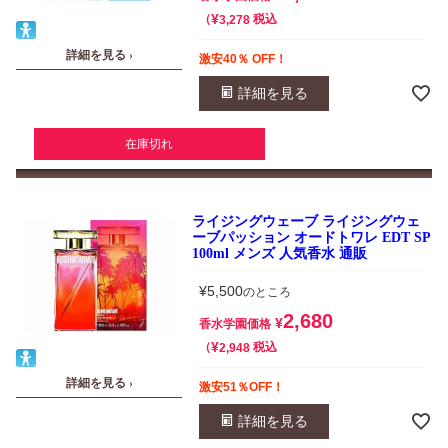
¥
税込
3,278
詳細を見る ›
激安40％ OFF！
詳細を見る
在庫切れ
ライジングウェーブ ライジングウェ
ーブパッション オードトワレ EDT SP
100ml メンズ 人気香水 通販
¥
5,500
のところ
2,680
¥
香水学園価格
¥
税込
2,948
詳細を見る ›
激安51％OFF！
詳細を見る