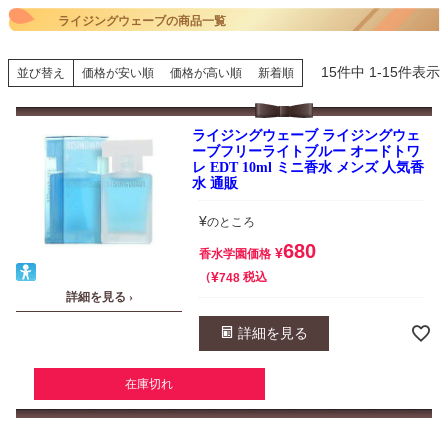
ライジングウェーブの商品一覧
15
件中
1
-
15
件表示
並び替え
価格が安い順
価格が高い順
新着順
ライジングウェーブ ライジングウェ
ーブフリーライトブルー オードトワ
レ EDT 10ml ミニ香水 メンズ 人気香
水 通販
¥
のところ
680
¥
香水学園価格
¥
税込
748
詳細を見る ›
詳細を見る
在庫切れ