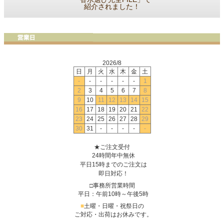
紹介されました！
2026/8
日
月
火
水
木
金
土
-
-
-
-
-
-
1
2
3
4
5
6
7
8
9
10
11
12
13
14
15
16
17
18
19
20
21
22
23
24
25
26
27
28
29
30
31
-
-
-
-
-
★ご注文受付
24時間年中無休
平日15時までのご注文は
即日対応！
□事務所営業時間
平日：午前10時～午後5時
■
土曜・日曜・祝祭日の
ご対応・出荷はお休みです。