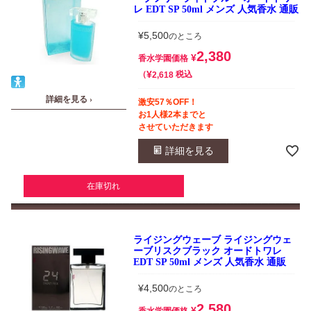
レ EDT SP 50ml メンズ 人気香水 通販
¥
5,500
のところ
2,380
¥
香水学園価格
¥
税込
2,618
詳細を見る ›
激安57％OFF！
お1人様2本までと
させていただきます
詳細を見る
在庫切れ
ライジングウェーブ ライジングウェ
ーブリスクブラック オードトワレ
EDT SP 50ml メンズ 人気香水 通販
¥
4,500
のところ
2,580
¥
香水学園価格