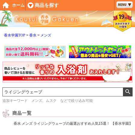
ペー
商品を探す
ホーム
ジト
ップ
へ
香水学園TOP
香水
メンズ
追加キーワード メンズ、ムスク などで絞り込み可能
香水 メンズ ライジングウェーブの厳選おすすめ人気15選！ 【香水学園】