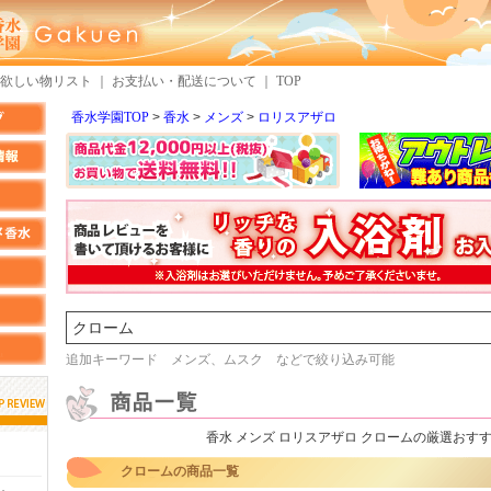
欲しい物リスト
｜
お支払い・配送について
｜
TOP
香水学園TOP
香水
メンズ
ロリスアザロ
検索
追加キーワード メンズ、ムスク などで絞り込み可能
香水 メンズ ロリスアザロ クロームの厳選おす
しらすさん
MMさん
クロームの商品一覧