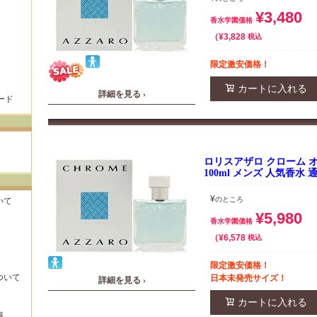
¥
3,480
香水学園価格
¥
3,828
税込
限定激安価格！
カートに入れる
詳細を見る ›
ード
ロリスアザロ クローム オー
100ml メンズ 人気香水 
¥
のところ
いて
¥
5,980
香水学園価格
¥
6,578
税込
限定激安価格！
ついて
日本未発売サイズ！
詳細を見る ›
カートに入れる
識