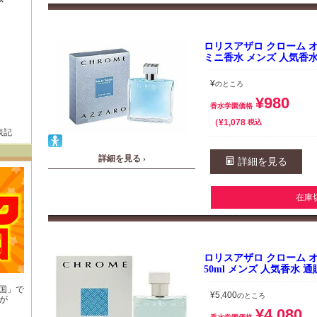
ロリスアザロ クローム オー
ミニ香水 メンズ 人気香水
¥
のところ
¥
980
香水学園価格
¥
1,078
税込
表記
詳細を見る ›
詳細を見る
在庫
ロリスアザロ クローム オー
50ml メンズ 人気香水 通
王国」で
¥
5,400
のところ
が
！
¥
4,080