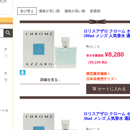
たの
商品が早く届いたのでよか
好きな香水を、いろいろ少
気持ち
ったです。また利用させて
量試せるところが魅力でし
した。
もらいます！
た。
いたし
並び替え
価格が安い順
価格が高い順
新着順
ロリスアザロ クローム オー
200ml メンズ 人気香水 
¥
のところ
ナ
¥
8,280
ワ
香水学園価格
¥
9,108
税込
ナ
限定激安価格！
日本未発売サイズ！
詳細を見る ›
ワ
カートに入れる
ィース
ロリスアザロ クローム オー
30ml メンズ 人気香水 通
¥
のところ