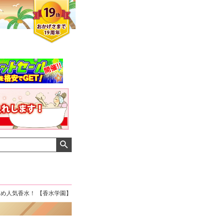
すめ人気香水！ 【香水学園】
クロエさん
メンズさん
ゆっちー さん