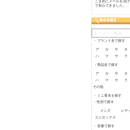
つも迅速な発送をしてい
梱包に気持ちが感じられま
こまめにメールを頂け
だけるので、助かってい
した！また利用させてもら
で安心できました。
す。
いますー。
・
ブランド名で探す
ア
カ
サ
タ
ハ
マ
ヤ
ラ
・商品名で探す
ア
カ
サ
タ
ハ
マ
ヤ
ラ
その他
・
ミニ香水を探す
・性別で探す
メンズ
レデ
ユニセックス
・
容量で探す