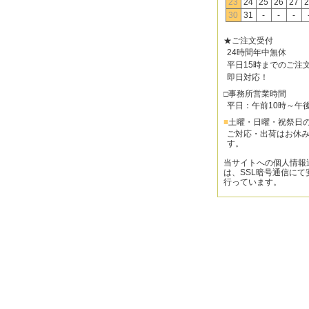
23
24
25
26
27
2
30
31
-
-
-
★ご注文受付
24時間年中無休
平日15時までのご注
即日対応！
□事務所営業時間
平日：午前10時～午
■
土曜・日曜・祝祭日
ご対応・出荷はお休
す。
当サイトへの個人情報
は、SSL暗号通信にて
行っています。