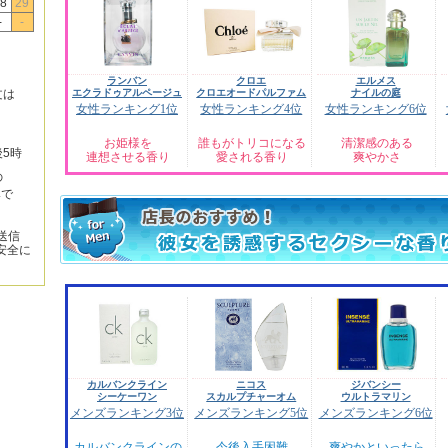
8
29
-
-
ランバン
クロエ
エルメス
エクラドゥアルページュ
クロエオードパルファム
ナイルの庭
文は
女性ランキング1位
女性ランキング4位
女性ランキング6位
お姫様を
誰もがトリコになる
清潔感のある
後5時
連想させる香り
愛される香り
爽やかさ
の
みで
送信
安全に
カルバンクライン
ニコス
ジバンシー
シーケーワン
スカルプチャーオム
ウルトラマリン
メンズランキング3位
メンズランキング5位
メンズランキング6位
カルバンクラインの
今後入手困難
爽やかといったら