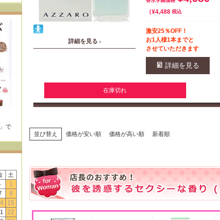
香水学園価格
¥
4,488
税込
激安25％OFF！
お1人様1本までと
詳細を見る ›
させていただきます
詳細を見る
在庫切れ
E」で
！
並び替え
価格が安い順
価格が高い順
新着順
金
土
-
1
7
8
4
15
1
22