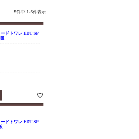
よくお取引が出来ま
おまけありがとうございま
お昼に買って次の日届いた
またよろしくお願い
した。早速レビューを書き
のでちょっとびっくりしま
ます。
ました！
した、また買います！
5
件中
1
-
5
件表示
ドトワレ EDT SP
通販
ドトワレ EDT SP
販