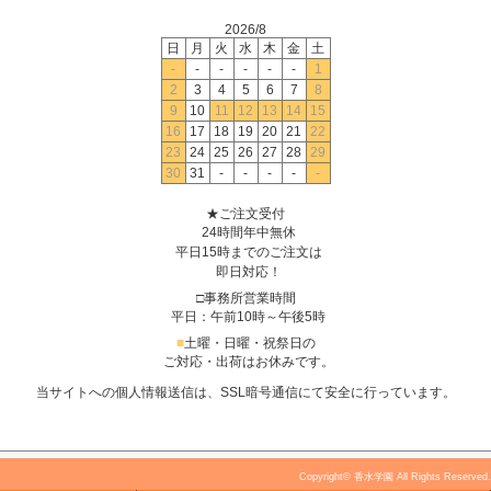
2026/8
日
月
火
水
木
金
土
-
-
-
-
-
-
1
2
3
4
5
6
7
8
9
10
11
12
13
14
15
16
17
18
19
20
21
22
23
24
25
26
27
28
29
30
31
-
-
-
-
-
★ご注文受付
24時間年中無休
平日15時までのご注文は
即日対応！
□事務所営業時間
平日：午前10時～午後5時
■
土曜・日曜・祝祭日の
ご対応・出荷はお休みです。
当サイトへの個人情報送信は、SSL暗号通信にて安全に行っています。
Copyright© 香水学園 All Rights Reserved.