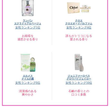
ランバン
クロエ
エクラドゥアルページュ
クロエオードパルファム
女性ランキング1位
女性ランキング4位
お姫様を
誰もがトリコになる
連想させる香り
愛される香り
エルメス
ジェニファーロペス
ナイルの庭
グロウバイジェイロー
女性ランキング6位
女性ランキング10位
清潔感のある
石鹸の香りとの
爽やかさ
口コミ多数