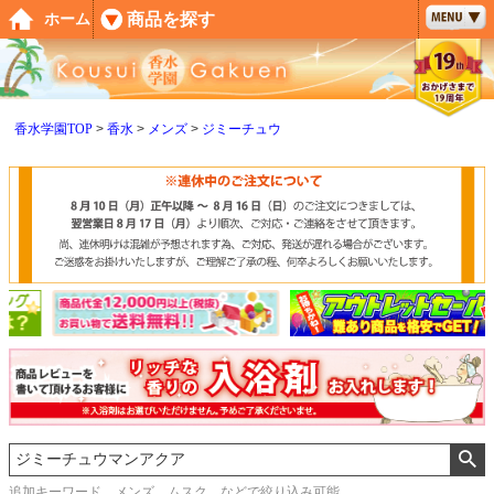
ペー
商品を探す
ホーム
ジト
ップ
へ
香水学園TOP
香水
メンズ
ジミーチュウ
追加キーワード メンズ、ムスク などで絞り込み可能