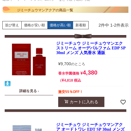
ジミーチュウマンアクアの商品一覧
2
件中
1
-
2
件表示
並び替え
価格が安い順
価格が高い順
新着順
ジミーチュウ ジミーチュウマンエク
ストリーム オーデパルファム EDP SP
30ml メンズ 人気香水 通販
¥
9,700
のところ
4,380
¥
香水学園価格
¥
税込
4,818
詳細を見る ›
激安55％OFF！
カートに入れる
ジミーチュウ ジミーチュウマンアク
ア オードトワレ EDT SP 30ml メンズ