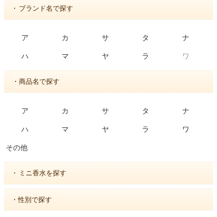
・
ブランド名で探す
ア
カ
サ
タ
ナ
ワ
ハ
マ
ヤ
ラ
・商品名で探す
ア
カ
サ
タ
ナ
ハ
マ
ヤ
ラ
ワ
その他
・
ミニ香水を探す
・性別で探す