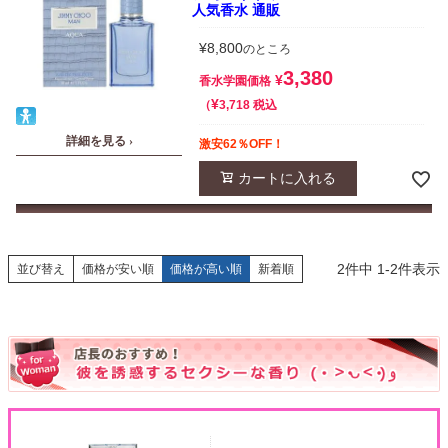
人気香水 通販
¥
8,800
のところ
3,380
¥
香水学園価格
¥
税込
3,718
詳細を見る ›
激安62％OFF！
カートに入れる
2
件中
1
-
2
件表示
並び替え
価格が安い順
価格が高い順
新着順