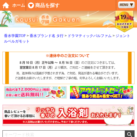
ペー
商品を探す
ホーム
ジト
ップ
へ
香水学園TOP
香水ブランド名 タ行
ドラマティックパルファム
ジェント
ルベルガモット