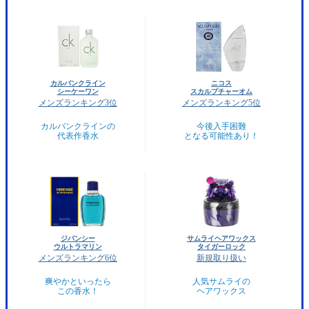
カルバンクライン
ニコス
シーケーワン
スカルプチャーオム
メンズランキング3位
メンズランキング5位
カルバンクラインの
今後入手困難
代表作香水
となる可能性あり！
ジバンシー
サムライヘアワックス
ウルトラマリン
タイガーロック
メンズランキング6位
新規取り扱い
爽やかといったら
人気サムライの
この香水！
ヘアワックス