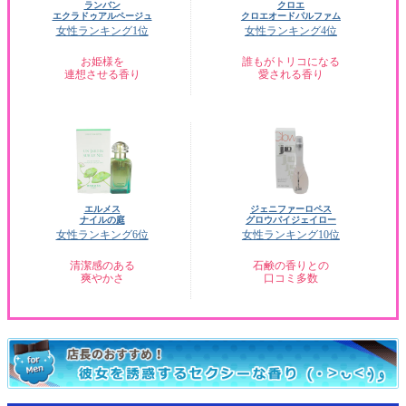
ランバン
クロエ
エクラドゥアルページュ
クロエオードパルファム
女性ランキング1位
女性ランキング4位
お姫様を
誰もがトリコになる
連想させる香り
愛される香り
エルメス
ジェニファーロペス
ナイルの庭
グロウバイジェイロー
女性ランキング6位
女性ランキング10位
清潔感のある
石鹸の香りとの
爽やかさ
口コミ多数