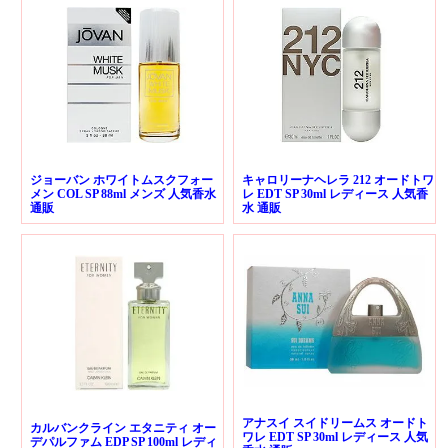
ジョーバン ホワイトムスクフォー
キャロリーナヘレラ 212 オードトワ
メン COL SP 88ml メンズ 人気香水
レ EDT SP 30ml レディース 人気香
通販
水 通販
アナスイ スイドリームス オードト
カルバンクライン エタニティ オー
ワレ EDT SP 30ml レディース 人気
デパルファム EDP SP 100ml レディ