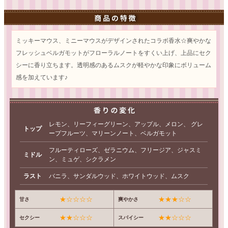
ミッキーマウス、ミニーマウスがデザインされたコラボ香水☆爽やかな
フレッシュベルガモットがフローラルノートをすくい上げ、上品にセク
シーに香り立ちます。透明感のあるムスクが軽やかな印象にボリューム
感を加えています♪
レモン、リーフィーグリーン、アップル、メロン、 グレ
トップ
ープフルーツ、マリーンノート、ベルガモット
フルーティローズ、ゼラニウム、フリージア、ジャスミ
ミドル
ン、ミュゲ、シクラメン
ラスト
バニラ、サンダルウッド、ホワイトウッド、ムスク
★☆☆☆☆
★★★☆☆
甘さ
爽やかさ
★★☆☆☆
★★☆☆☆
セクシー
スパイシー