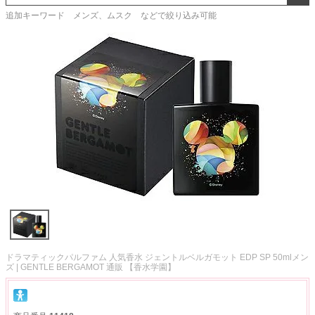
追加キーワード メンズ、ムスク などで絞り込み可能
ドラマティックパルファム 人気香水 ジェントルベルガモット EDP SP 50mlメン
ズ | GENTLE BERGAMOT 通販 【香水学園】