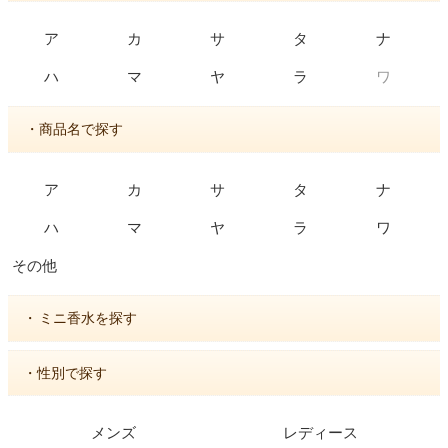
ア
カ
サ
タ
ナ
ワ
ハ
マ
ヤ
ラ
・商品名で探す
ア
カ
サ
タ
ナ
ハ
マ
ヤ
ラ
ワ
その他
・
ミニ香水を探す
・性別で探す
メンズ
レディース