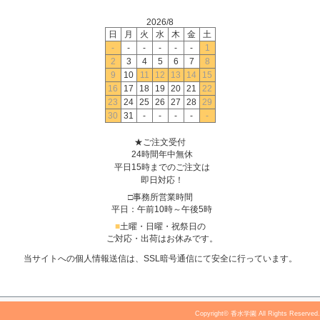
2026/8
日
月
火
水
木
金
土
-
-
-
-
-
-
1
2
3
4
5
6
7
8
9
10
11
12
13
14
15
16
17
18
19
20
21
22
23
24
25
26
27
28
29
30
31
-
-
-
-
-
★ご注文受付
24時間年中無休
平日15時までのご注文は
即日対応！
□事務所営業時間
平日：午前10時～午後5時
■
土曜・日曜・祝祭日の
ご対応・出荷はお休みです。
当サイトへの個人情報送信は、SSL暗号通信にて安全に行っています。
Copyright© 香水学園 All Rights Reserved.