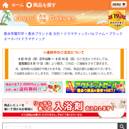
ペー
商品を探す
ホーム
ジト
ップ
へ
香水学園TOP
香水ブランド名 タ行
ドラマティックパルファム
ブラック
エースバイドラマティック