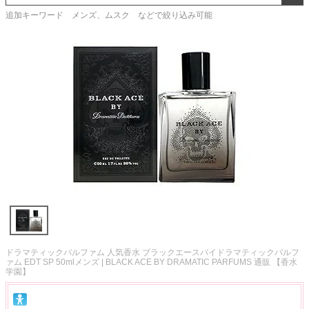
追加キーワード メンズ、ムスク などで絞り込み可能
ドラマティックパルファム 人気香水 ブラックエースバイドラマティックパルフ
ァム EDT SP 50mlメンズ | BLACK ACE BY DRAMATIC PARFUMS 通販 【香水
学園】