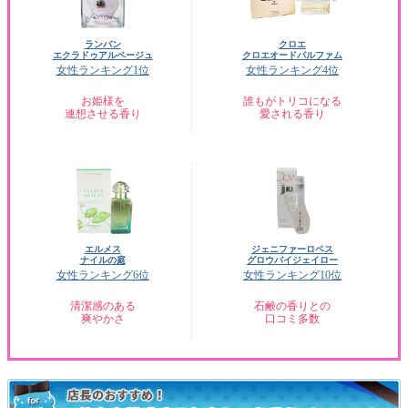
ランバン
クロエ
エクラドゥアルページュ
クロエオードパルファム
女性ランキング1位
女性ランキング4位
お姫様を
誰もがトリコになる
連想させる香り
愛される香り
エルメス
ジェニファーロペス
ナイルの庭
グロウバイジェイロー
女性ランキング6位
女性ランキング10位
清潔感のある
石鹸の香りとの
爽やかさ
口コミ多数