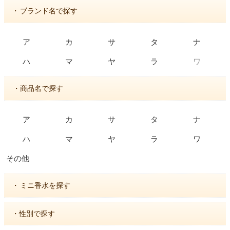
・
ブランド名で探す
ア
カ
サ
タ
ナ
ワ
ハ
マ
ヤ
ラ
・商品名で探す
ア
カ
サ
タ
ナ
ハ
マ
ヤ
ラ
ワ
その他
・
ミニ香水を探す
・性別で探す