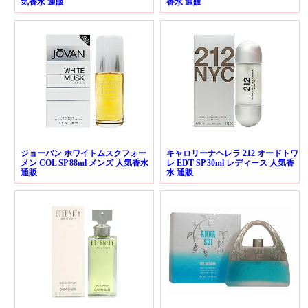
気香水 通販
香水 通販
ジョーバン ホワイトムスクフォー
キャロリーナヘレラ 212 オードトワ
メン COL SP 88ml メンズ 人気香水
レ EDT SP 30ml レディース 人気香
通販
水 通販