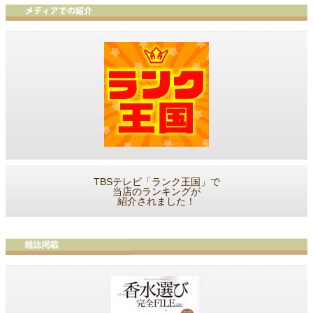
TBSテレビ「ランク王国」で
当店のランキングが
紹介されました！