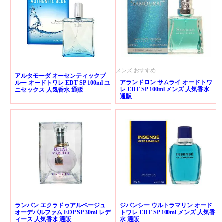
メンズ,おすすめ
アルタモーダ オーセンティックブ
アランドロン サムライ オードトワ
ルー オードトワレ EDT SP 100ml ユ
レ EDT SP 100ml メンズ 人気香水
ニセックス 人気香水 通販
通販
ランバン エクラドゥアルページュ
ジバンシー ウルトラマリン オード
オーデパルファム EDP SP 30ml レデ
トワレ EDT SP 100ml メンズ 人気香
ィース 人気香水 通販
水 通販