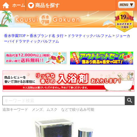
ペー
商品を探す
ホーム
ジト
ップ
へ
香水学園TOP
香水ブランド名 タ行
ドラマティックパルファム
ジョーカ
ーバイドラマティックパルファム
追加キーワード メンズ、ムスク などで絞り込み可能