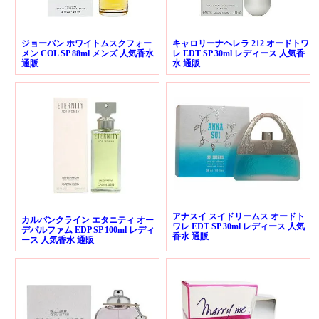
ジョーバン ホワイトムスクフォー
キャロリーナヘレラ 212 オードトワ
メン COL SP 88ml メンズ 人気香水
レ EDT SP 30ml レディース 人気香
通販
水 通販
アナスイ スイドリームス オードト
カルバンクライン エタニティ オー
ワレ EDT SP 30ml レディース 人気
デパルファム EDP SP 100ml レディ
香水 通販
ース 人気香水 通販