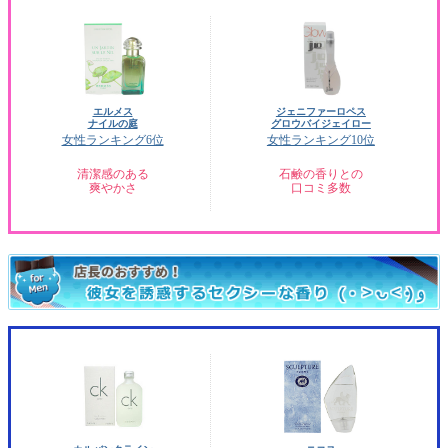
エルメス
ジェニファーロペス
ナイルの庭
グロウバイジェイロー
女性ランキング6位
女性ランキング10位
清潔感のある
石鹸の香りとの
爽やかさ
口コミ多数