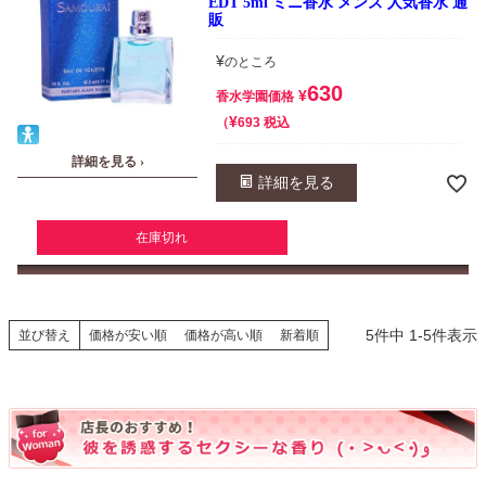
EDT 5ml ミニ香水 メンズ 人気香水 通
販
¥
のところ
630
¥
香水学園価格
¥
税込
693
詳細を見る ›
詳細を見る
在庫切れ
5
件中
1
-
5
件表示
並び替え
価格が安い順
価格が高い順
新着順