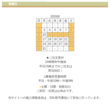
2026/8
日
月
火
水
木
金
土
-
-
-
-
-
-
1
2
3
4
5
6
7
8
9
10
11
12
13
14
15
16
17
18
19
20
21
22
23
24
25
26
27
28
29
30
31
-
-
-
-
-
★ご注文受付
24時間年中無休
平日15時までのご注文は
即日対応！
□事務所営業時間
平日：午前10時～午後5時
■
土曜・日曜・祝祭日の
ご対応・出荷はお休みです。
当サイトへの個人情報送信は、SSL暗号通信にて安全に行っています。