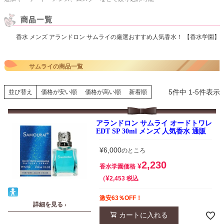
香水 メンズ アランドロン サムライの厳選おすすめ人気香水！ 【香水学園】
サムライの商品一覧
5
件中
1
-
5
件表示
並び替え
価格が安い順
価格が高い順
新着順
アランドロン サムライ オードトワレ
EDT SP 30ml メンズ 人気香水 通販
¥
6,000
のところ
2,230
¥
香水学園価格
¥
税込
2,453
激安63％OFF！
詳細を見る ›
カートに入れる