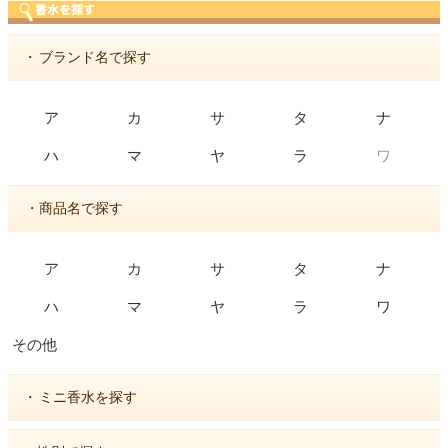
・
ブランド名で探す
ア
カ
サ
タ
ナ
ワ
ハ
マ
ヤ
ラ
・商品名で探す
ア
カ
サ
タ
ナ
ハ
マ
ヤ
ラ
ワ
その他
・
ミニ香水を探す