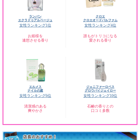
ランバン
クロエ
エクラドゥアルページュ
クロエオードパルファム
女性ランキング1位
女性ランキング4位
お姫様を
誰もがトリコになる
連想させる香り
愛される香り
エルメス
ジェニファーロペス
ナイルの庭
グロウバイジェイロー
女性ランキング6位
女性ランキング10位
清潔感のある
石鹸の香りとの
爽やかさ
口コミ多数