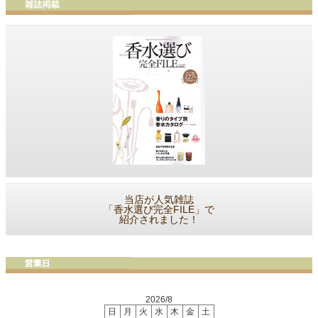
当店が人気雑誌
「香水選び完全FILE」で
紹介されました！
2026/8
日
月
火
水
木
金
土