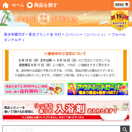
ペー
商品を探す
ホーム
ジト
ップ
へ
香水学園TOP
香水ブランド名 サ行
ジバンシー（ジバンシィ）
フルール
ダンテルディ