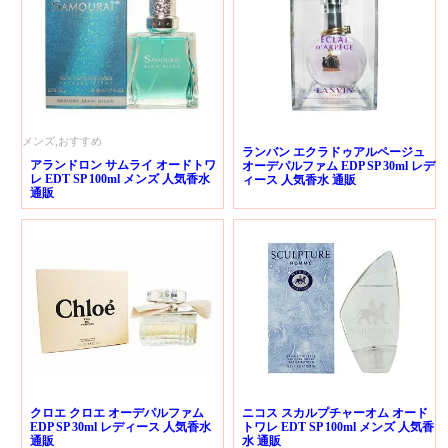
メンズ,おすすめ
ランバン エクラドゥアルページュ
アランドロン サムライ オードトワ
オーデパルファム EDP SP 30ml レデ
レ EDT SP 100ml メンズ 人気香水
ィース 人気香水 通販
通販
クロエ クロエ オーデパルファム
ニコス スカルプチャーオム オード
EDP SP 30ml レディース 人気香水
トワレ EDT SP 100ml メンズ 人気香
通販
水 通販