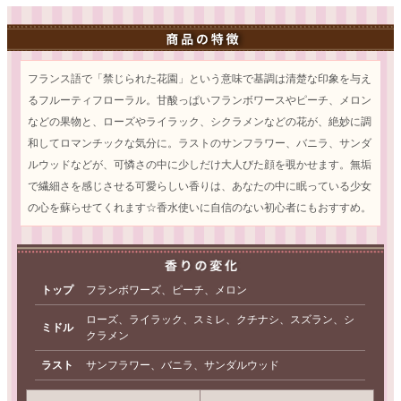
フランス語で「禁じられた花園」という意味で基調は清楚な印象を与え
るフルーティフローラル。甘酸っぱいフランボワースやピーチ、メロン
などの果物と、ローズやライラック、シクラメンなどの花が、絶妙に調
和してロマンチックな気分に。ラストのサンフラワー、バニラ、サンダ
ルウッドなどが、可憐さの中に少しだけ大人びた顔を覗かせます。無垢
で繊細さを感じさせる可愛らしい香りは、あなたの中に眠っている少女
の心を蘇らせてくれます☆香水使いに自信のない初心者にもおすすめ。
トップ
フランボワーズ、ピーチ、メロン
ローズ、ライラック、スミレ、クチナシ、スズラン、シ
ミドル
クラメン
ラスト
サンフラワー、バニラ、サンダルウッド