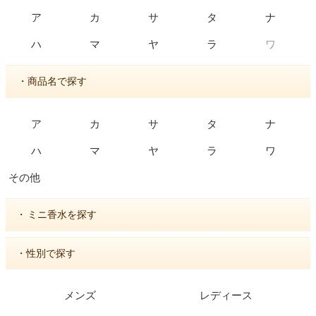
ア
カ
サ
タ
ナ
ワ
ハ
マ
ヤ
ラ
・商品名で探す
ア
カ
サ
タ
ナ
ハ
マ
ヤ
ラ
ワ
その他
・
ミニ香水を探す
・性別で探す
メンズ
レディース