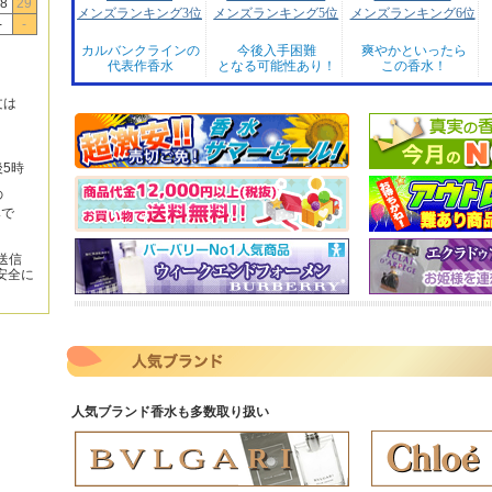
8
29
メンズランキング3位
メンズランキング5位
メンズランキング6位
-
-
カルバンクラインの
今後入手困難
爽やかといったら
代表作香水
となる可能性あり！
この香水！
文は
後5時
の
みで
送信
安全に
人気ブランド香水も多数取り扱い