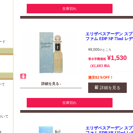
在庫切れ
エリザベスアーデン スプ
ファム EDP SP 75ml
ード
¥
8,000
のところ
¥
1,530
香水学園価格
¥
1,683
税込
激安82％OFF！
詳細を見る ›
いて
詳細を見る
在庫切れ
ついて
エリザベスアーデン スプ
識
ファム EDP SP 125ml