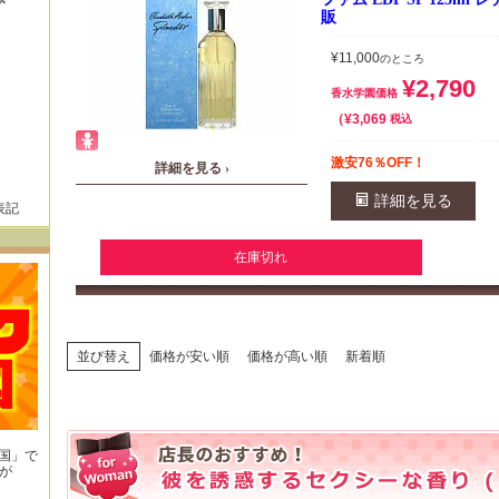
販
¥
11,000
のところ
¥
2,790
香水学園価格
¥
3,069
税込
激安76％OFF！
詳細を見る ›
詳細を見る
表記
在庫切れ
並び替え
価格が安い順
価格が高い順
新着順
王国」で
が
！