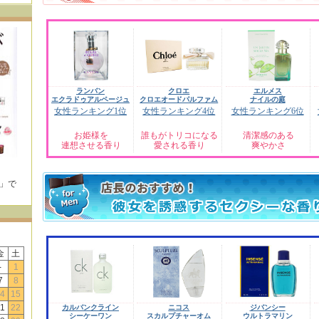
ランバン
クロエ
エルメス
エクラドゥアルページュ
クロエオードパルファム
ナイルの庭
女性ランキング1位
女性ランキング4位
女性ランキング6位
お姫様を
誰もがトリコになる
清潔感のある
連想させる香り
愛される香り
爽やかさ
E」で
！
金
土
-
1
7
8
4
15
1
22
カルバンクライン
ニコス
ジバンシー
シーケーワン
スカルプチャーオム
ウルトラマリン