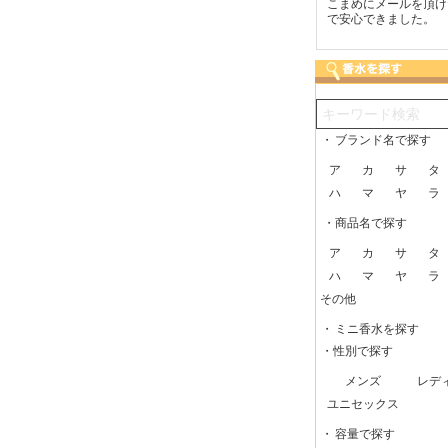
つも迅速な発送をしてい
梱包に気持ちが感じられま
こまめにメールを頂け
だけるので、助かってい
した！また利用させてもら
で安心できました。
す。
いますー。
・
ブランド名で探す
ア
カ
サ
タ
ハ
マ
ヤ
ラ
・商品名で探す
ア
カ
サ
タ
ハ
マ
ヤ
ラ
その他
・
ミニ香水を探す
・性別で探す
メンズ
レデ
ユニセックス
・
容量で探す