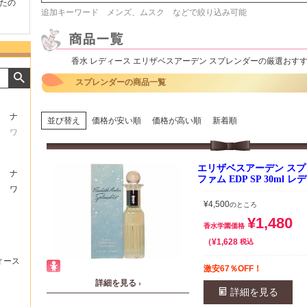
たの
商品が早く届いたのでよか
好きな香水を、いろいろ少
気持ち
追加キーワード メンズ、ムスク などで絞り込み可能
ったです。また利用させて
量試せるところが魅力でし
した。
もらいます！
た。
いたし
香水 レディース エリザベスアーデン スプレンダーの厳選おす
スプレンダーの商品一覧
ナ
並び替え
価格が安い順
価格が高い順
新着順
ワ
エリザベスアーデン スプ
ナ
ファム EDP SP 30ml
ワ
¥
4,500
のところ
¥
1,480
香水学園価格
¥
1,628
税込
ィース
激安67％OFF！
詳細を見る ›
詳細を見る