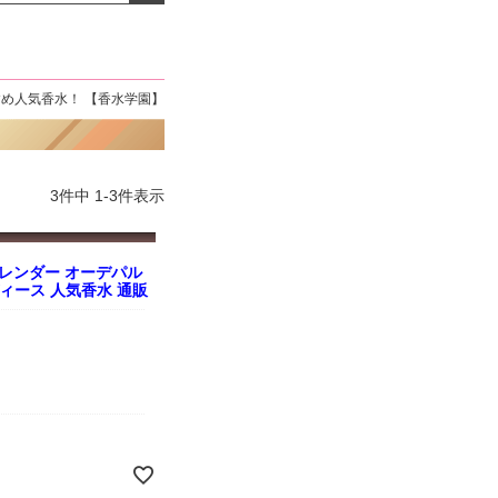
よくお取引が出来ま
おまけありがとうございま
お昼に買って次の日届いた
またよろしくお願い
した。早速レビューを書き
のでちょっとびっくりしま
ます。
ました！
した、また買います！
すめ人気香水！ 【香水学園】
3
件中
1
-
3
件表示
レンダー オーデパル
 レディース 人気香水 通販