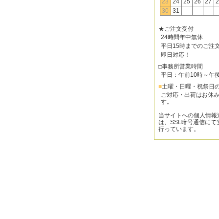
23
24
25
26
27
2
30
31
-
-
-
★ご注文受付
24時間年中無休
平日15時までのご注
即日対応！
□事務所営業時間
平日：午前10時～午
■
土曜・日曜・祝祭日
ご対応・出荷はお休
す。
当サイトへの個人情報
は、SSL暗号通信にて
行っています。