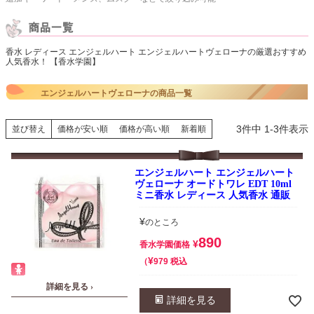
香水 レディース エンジェルハート エンジェルハートヴェローナの厳選おすすめ
人気香水！ 【香水学園】
エンジェルハートヴェローナの商品一覧
3
件中
1
-
3
件表示
並び替え
価格が安い順
価格が高い順
新着順
エンジェルハート エンジェルハート
ヴェローナ オードトワレ EDT 10ml
ミニ香水 レディース 人気香水 通販
¥
のところ
890
¥
香水学園価格
¥
税込
979
詳細を見る ›
詳細を見る