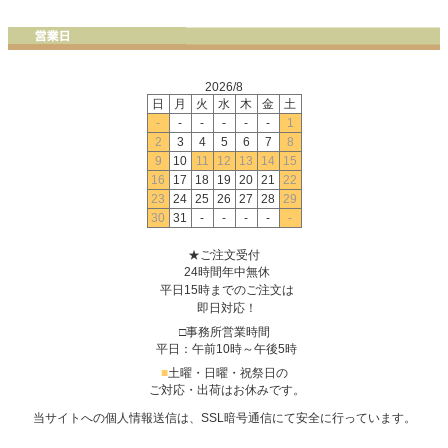
2026/8
日
月
火
水
木
金
土
-
-
-
-
-
-
1
2
3
4
5
6
7
8
9
10
11
12
13
14
15
16
17
18
19
20
21
22
23
24
25
26
27
28
29
30
31
-
-
-
-
-
★ご注文受付
24時間年中無休
平日15時までのご注文は
即日対応！
□事務所営業時間
平日：午前10時～午後5時
■
土曜・日曜・祝祭日の
ご対応・出荷はお休みです。
当サイトへの個人情報送信は、SSL暗号通信にて安全に行っています。