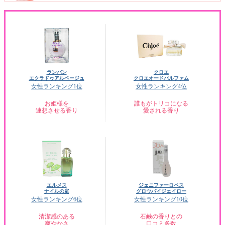
ランバン
クロエ
エクラドゥアルページュ
クロエオードパルファム
女性ランキング1位
女性ランキング4位
お姫様を
誰もがトリコになる
連想させる香り
愛される香り
エルメス
ジェニファーロペス
ナイルの庭
グロウバイジェイロー
女性ランキング6位
女性ランキング10位
清潔感のある
石鹸の香りとの
爽やかさ
口コミ多数