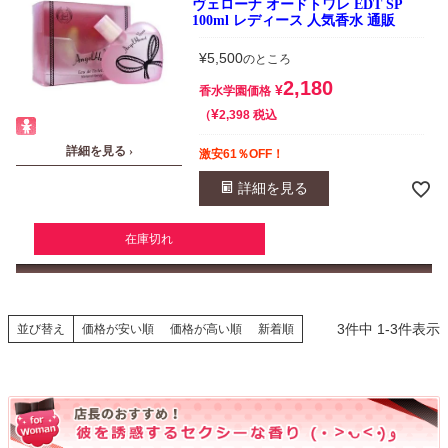
ヴェローナ オードトワレ EDT SP
100ml レディース 人気香水 通販
¥
5,500
のところ
2,180
¥
香水学園価格
¥
税込
2,398
詳細を見る ›
激安61％OFF！
詳細を見る
在庫切れ
3
件中
1
-
3
件表示
並び替え
価格が安い順
価格が高い順
新着順