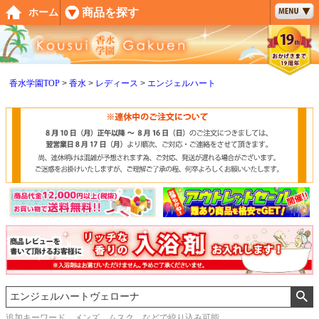
ペー
商品を探す
ホーム
ジト
ップ
へ
香水学園TOP
香水
レディース
エンジェルハート
追加キーワード メンズ、ムスク などで絞り込み可能