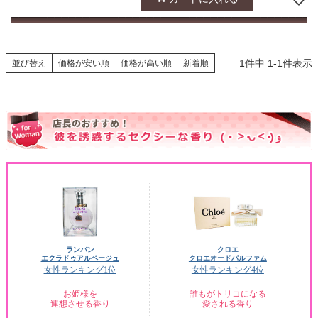
1
件中
1
-
1
件表示
並び替え
価格が安い順
価格が高い順
新着順
ランバン
クロエ
エクラドゥアルページュ
クロエオードパルファム
女性ランキング1位
女性ランキング4位
お姫様を
誰もがトリコになる
連想させる香り
愛される香り