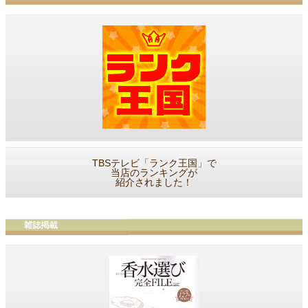
TBSテレビ「ランク王国」で
当店のランキングが
紹介されました！