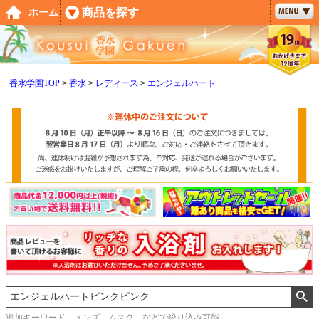
ペー
商品を探す
ホーム
ジト
ップ
へ
香水学園TOP
香水
レディース
エンジェルハート
追加キーワード メンズ、ムスク などで絞り込み可能