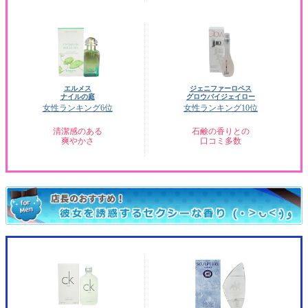
エルメス
ジェニファーロペス
ナイルの庭
グロウバイジェイロー
女性ランキング6位
女性ランキング10位
清潔感のある
石鹸の香りとの
爽やかさ
口コミ多数