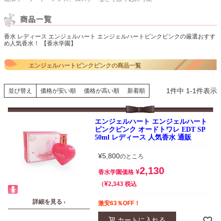
香水 レディース エンジェルハート エンジェルハートピンクピンクの厳選おすす
め人気香水！ 【香水学園】
エンジェルハートピンクピンクの商品一覧
1
件中
1
-
1
件表示
並び替え
価格が安い順
価格が高い順
新着順
エンジェルハート エンジェルハート
ピンクピンク オードトワレ EDT SP
50ml レディース 人気香水 通販
¥
5,800
のところ
2,130
¥
香水学園価格
¥
税込
2,343
詳細を見る ›
激安63％OFF！
カートに入れる