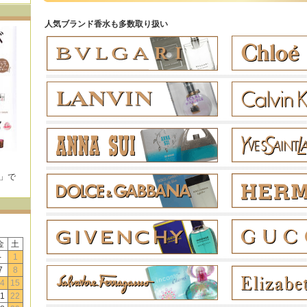
人気ブランド香水も多数取り扱い
E」で
！
金
土
-
1
7
8
4
15
1
22