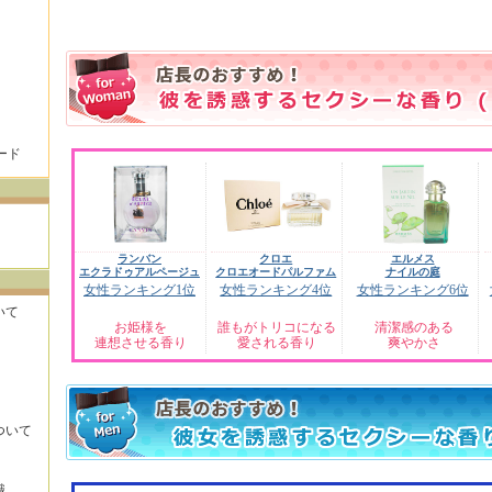
ード
ランバン
クロエ
エルメス
エクラドゥアルページュ
クロエオードパルファム
ナイルの庭
女性ランキング1位
女性ランキング4位
女性ランキング6位
いて
お姫様を
誰もがトリコになる
清潔感のある
連想させる香り
愛される香り
爽やかさ
ついて
識