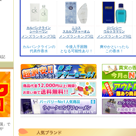
カルバンクライン
ニコス
ジバンシー
シーケーワン
スカルプチャーオム
ウルトラマリン
メンズランキング3位
メンズランキング5位
メンズランキング6位
カルバンクラインの
今後入手困難
爽やかといったら
代表作香水
となる可能性あり！
この香水！
表記
王国」で
が
！