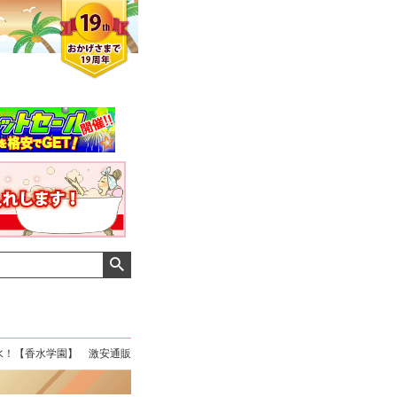
水！【香水学園】 激安通販
クロエさん
メンズさん
ゆっちー さん