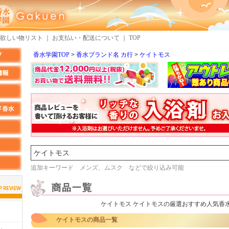
欲しい物リスト
｜
お支払い・配送について
｜
TOP
香水学園TOP
香水ブランド名 カ行
ケイトモス
検索
追加キーワード メンズ、ムスク などで絞り込み可能
ケイトモス ケイトモスの厳選おすすめ人気香
しらすさん
MMさん
ケイトモスの商品一覧