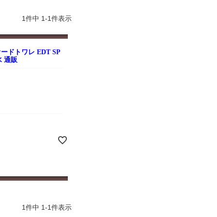
よくお取引が出来ま
おまけありがとうございま
お昼に買って次の日届いた
またよろしくお願い
した。早速レビューを書き
のでちょっとびっくりしま
ます。
ました！
した、また買います！
1
件中
1
-
1
件表示
ドトワレ EDT SP
水 通販
1
件中
1
-
1
件表示