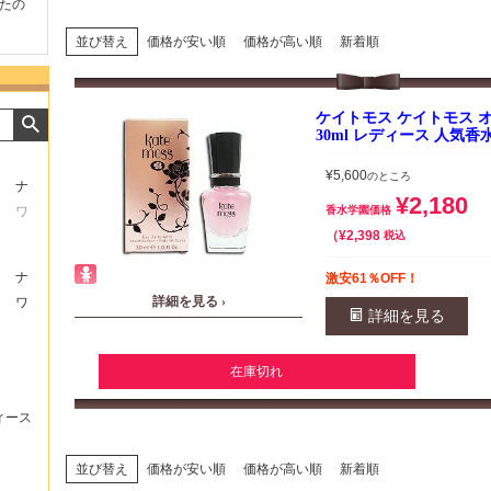
たの
商品が早く届いたのでよか
好きな香水を、いろいろ少
気持ち
ったです。また利用させて
量試せるところが魅力でし
した。
もらいます！
た。
いたし
並び替え
価格が安い順
価格が高い順
新着順
ケイトモス ケイトモス オー
30ml レディース 人気香
¥
5,600
のところ
ナ
¥
2,180
ワ
香水学園価格
¥
2,398
税込
ナ
激安61％OFF！
詳細を見る ›
ワ
詳細を見る
在庫切れ
ィース
並び替え
価格が安い順
価格が高い順
新着順