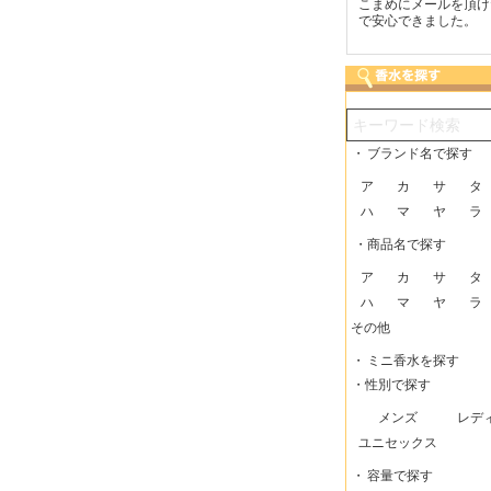
つも迅速な発送をしてい
梱包に気持ちが感じられま
こまめにメールを頂け
だけるので、助かってい
した！また利用させてもら
で安心できました。
す。
いますー。
・
ブランド名で探す
ア
カ
サ
タ
ハ
マ
ヤ
ラ
・商品名で探す
ア
カ
サ
タ
ハ
マ
ヤ
ラ
その他
・
ミニ香水を探す
・性別で探す
メンズ
レデ
ユニセックス
・
容量で探す