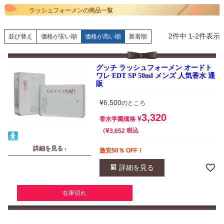
ラッシュフォーメンの商品一覧
2
件中
1
-
2
件表示
並び替え
価格が安い順
価格が高い順
新着順
グッチ ラッシュフォーメン オードト
ワレ EDT SP 50ml メンズ 人気香水 通
販
¥
6,500
のところ
3,320
¥
香水学園価格
¥
税込
3,652
詳細を見る ›
激安50％ OFF！
詳細を見る
在庫切れ