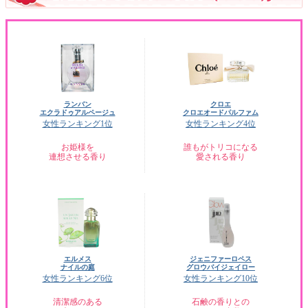
ランバン
クロエ
エクラドゥアルページュ
クロエオードパルファム
女性ランキング1位
女性ランキング4位
お姫様を
誰もがトリコになる
連想させる香り
愛される香り
エルメス
ジェニファーロペス
ナイルの庭
グロウバイジェイロー
女性ランキング6位
女性ランキング10位
清潔感のある
石鹸の香りとの