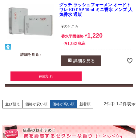
グッチ ラッシュフォーメン オードト
ワレ EDT SP 10ml ミニ香水 メンズ 人
気香水 通販
¥
のところ
1,220
¥
香水学園価格
¥
税込
1,342
詳細を見る ›
詳細を見る
在庫切れ
2
件中
1
-
2
件表示
並び替え
価格が安い順
価格が高い順
新着順