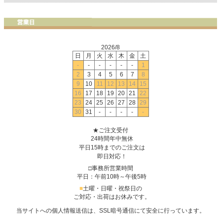
2026/8
日
月
火
水
木
金
土
-
-
-
-
-
-
1
2
3
4
5
6
7
8
9
10
11
12
13
14
15
16
17
18
19
20
21
22
23
24
25
26
27
28
29
30
31
-
-
-
-
-
★ご注文受付
24時間年中無休
平日15時までのご注文は
即日対応！
□事務所営業時間
平日：午前10時～午後5時
■
土曜・日曜・祝祭日の
ご対応・出荷はお休みです。
当サイトへの個人情報送信は、SSL暗号通信にて安全に行っています。