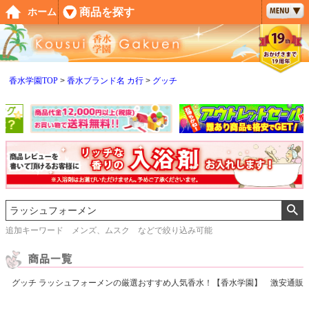
ペー
商品を探す
ホーム
ジト
ップ
へ
香水学園TOP
香水ブランド名 カ行
グッチ
追加キーワード メンズ、ムスク などで絞り込み可能
グッチ ラッシュフォーメンの厳選おすすめ人気香水！【香水学園】 激安通販