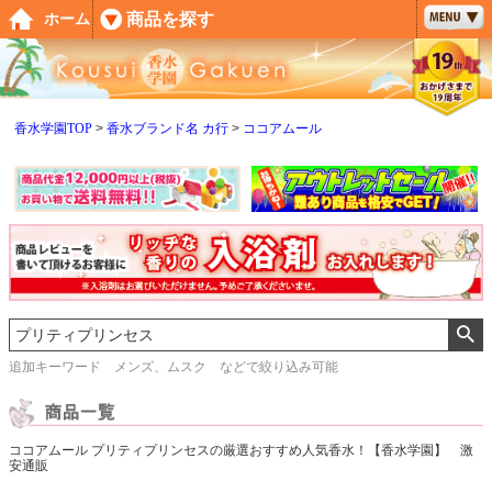
ペー
商品を探す
ホーム
ジト
ップ
へ
香水学園TOP
香水ブランド名 カ行
ココアムール
追加キーワード メンズ、ムスク などで絞り込み可能
ココアムール プリティプリンセスの厳選おすすめ人気香水！【香水学園】 激
安通販