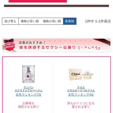
1
件中
1
-
1
件表示
並び替え
価格が安い順
価格が高い順
新着順
ランバン
クロエ
エクラドゥアルページュ
クロエオードパルファム
女性ランキング1位
女性ランキング4位
お姫様を
誰もがトリコになる
連想させる香り
愛される香り