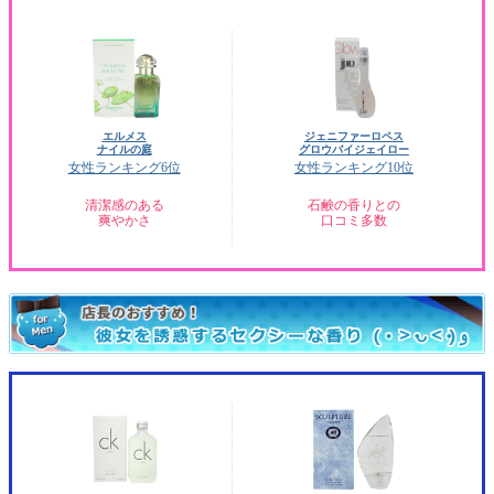
エルメス
ジェニファーロペス
ナイルの庭
グロウバイジェイロー
女性ランキング6位
女性ランキング10位
清潔感のある
石鹸の香りとの
爽やかさ
口コミ多数