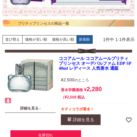
プリティプリンセスの商品一覧
1
件中
1
-
1
件表示
並び替え
価格が安い順
価格が高い順
新着順
ココアムール ココアムールプリティ
プリンセス オーデパルファム EDP SP
40ml レディース 人気香水 通販
¥
2,500
のところ
2,280
¥
香水学園価格
¥
税込
2,508
詳細を見る ›
キティコラボ香水！
詳細を見る
在庫切れ