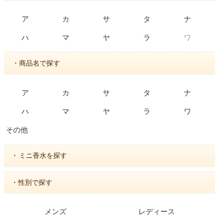
ア
カ
サ
タ
ナ
ワ
ハ
マ
ヤ
ラ
・商品名で探す
ア
カ
サ
タ
ナ
ハ
マ
ヤ
ラ
ワ
その他
・
ミニ香水を探す
・性別で探す
メンズ
レディース