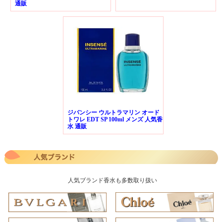
通販
ジバンシー ウルトラマリン オード
トワレ EDT SP 100ml メンズ 人気香
水 通販
人気ブランド香水も多数取り扱い