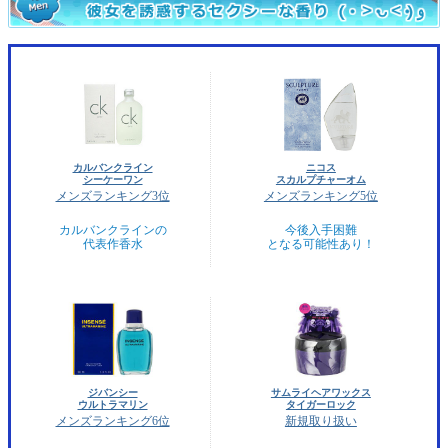
カルバンクライン
ニコス
シーケーワン
スカルプチャーオム
メンズランキング3位
メンズランキング5位
カルバンクラインの
今後入手困難
代表作香水
となる可能性あり！
ジバンシー
サムライヘアワックス
ウルトラマリン
タイガーロック
メンズランキング6位
新規取り扱い