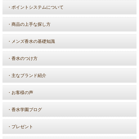
・
ポイントシステムについて
・
商品の上手な探し方
・
メンズ香水の基礎知識
・
香水のつけ方
・
主なブランド紹介
・
お客様の声
・
香水学園ブログ
・
プレゼント