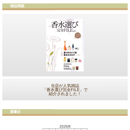
当店が人気雑誌
「香水選び完全FILE」で
紹介されました！
2026/8