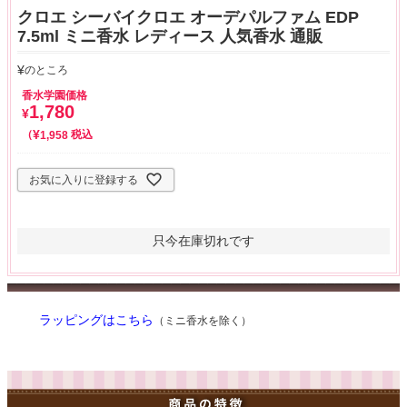
クロエ シーバイクロエ オーデパルファム EDP
7.5ml ミニ香水 レディース 人気香水 通販
¥
のところ
香水学園価格
1,780
¥
¥
税込
1,958
お気に入りに登録する
只今在庫切れです
ラッピングはこちら
（ミニ香水を除く）