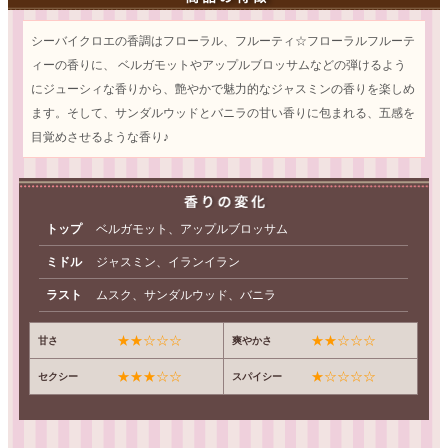
シーバイクロエの香調はフローラル、フルーティ☆フローラルフルーテ
ィーの香りに、 ベルガモットやアップルブロッサムなどの弾けるよう
にジューシィな香りから、艶やかで魅力的なジャスミンの香りを楽しめ
ます。そして、サンダルウッドとバニラの甘い香りに包まれる、五感を
目覚めさせるような香り♪
トップ
ベルガモット、アップルブロッサム
ミドル
ジャスミン、イランイラン
ラスト
ムスク、サンダルウッド、バニラ
★★☆☆☆
★★☆☆☆
甘さ
爽やかさ
★★★☆☆
★☆☆☆☆
セクシー
スパイシー