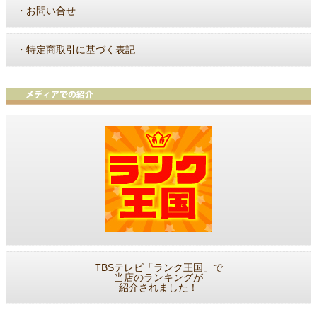
・
お問い合せ
・
特定商取引に基づく表記
TBSテレビ「ランク王国」で
当店のランキングが
紹介されました！