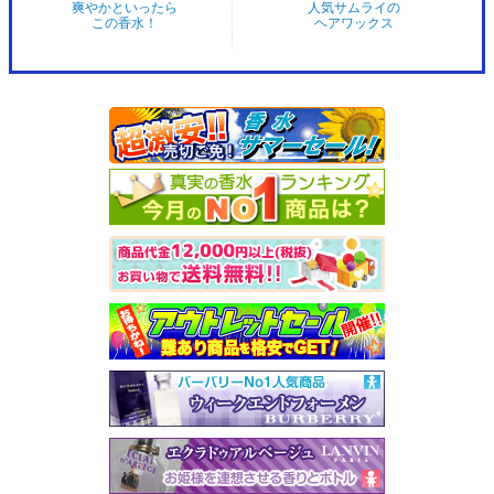
爽やかといったら
人気サムライの
この香水！
ヘアワックス