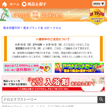
ペー
商品を探す
ホーム
ジト
ップ
へ
香水学園TOP
香水ブランド名 カ行
クロエ
追加キーワード メンズ、ムスク などで絞り込み可能