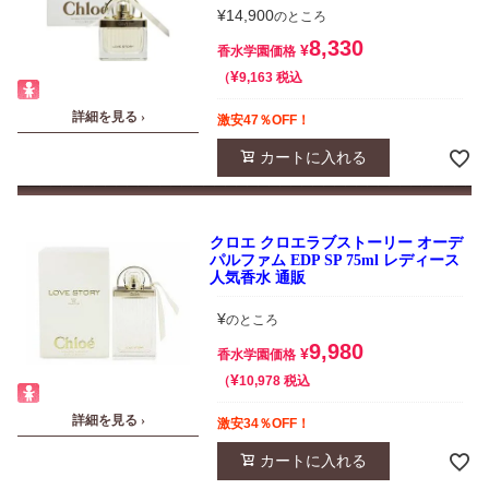
¥
14,900
のところ
8,330
¥
香水学園価格
¥
税込
9,163
詳細を見る ›
激安47％OFF！
カートに入れる
クロエ クロエラブストーリー オーデ
パルファム EDP SP 75ml レディース
人気香水 通販
¥
のところ
9,980
¥
香水学園価格
¥
税込
10,978
詳細を見る ›
激安34％OFF！
カートに入れる