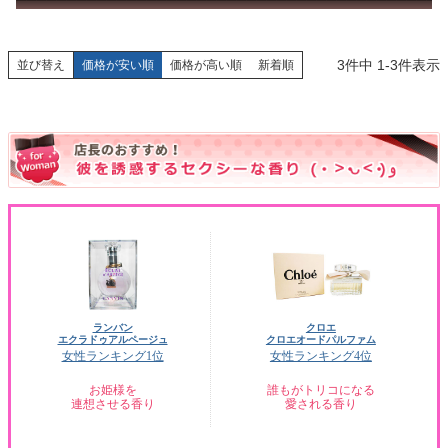
3
件中
1
-
3
件表示
並び替え
価格が安い順
価格が高い順
新着順
ランバン
クロエ
エクラドゥアルページュ
クロエオードパルファム
女性ランキング1位
女性ランキング4位
お姫様を
誰もがトリコになる
連想させる香り
愛される香り