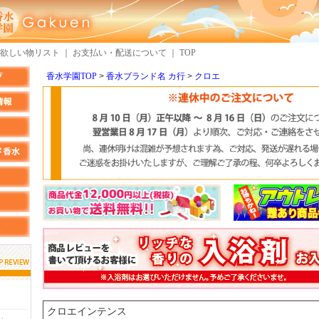
欲しい物リスト
｜
お支払い・配送について
｜
TOP
香水学園TOP
香水ブランド名 カ行
クロエ
しらすさん
MMさん
検索