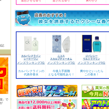
連想させる香り
愛される香り
爽やかさ
表記
カルバンクライン
ニコス
ジバンシー
シーケーワン
スカルプチャーオム
ウルトラマリン
メンズランキング3位
メンズランキング5位
メンズランキング6位
カルバンクラインの
今後入手困難
爽やかといったら
代表作香水
となる可能性あり！
この香水！
王国」で
が
！