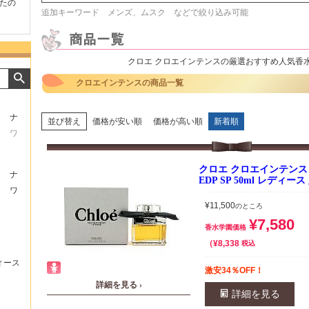
たの
商品が早く届いたのでよか
好きな香水を、いろいろ少
気持ち
追加キーワード メンズ、ムスク などで絞り込み可能
ったです。また利用させて
量試せるところが魅力でし
した。
もらいます！
た。
いたし
クロエ クロエインテンスの厳選おすすめ人気香
クロエインテンスの商品一覧
ナ
並び替え
価格が安い順
価格が高い順
新着順
ワ
クロエ クロエインテンス
ナ
EDP SP 50ml レディー
ワ
¥
11,500
のところ
¥
7,580
香水学園価格
¥
8,338
税込
ィース
激安34％OFF！
詳細を見る ›
詳細を見る