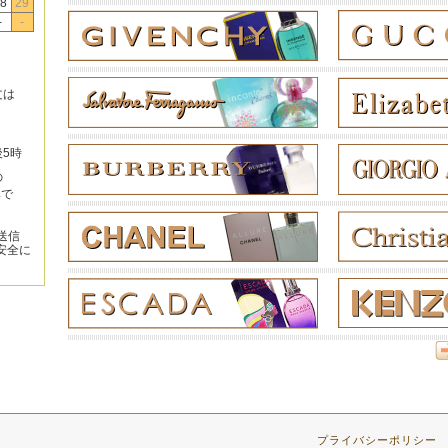
8
29
-
-
文は
後5時
の
みで
送信
安全に
プライバシーポリシー