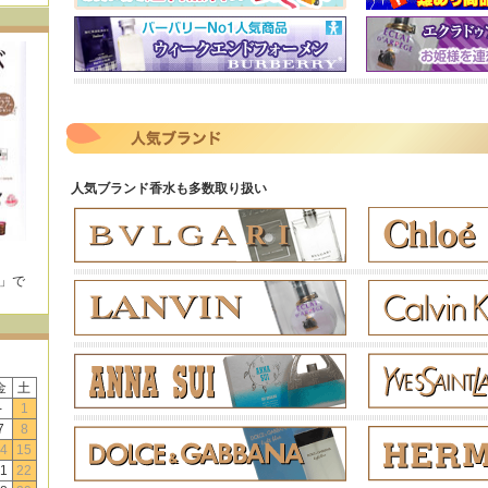
人気ブランド香水も多数取り扱い
E」で
！
金
土
-
1
7
8
4
15
1
22