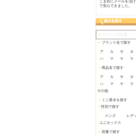
つも迅速な発送をしてい
梱包に気持ちが感じられま
こまめにメールを頂け
だけるので、助かってい
した！また利用させてもら
で安心できました。
す。
いますー。
・
ブランド名で探す
ア
カ
サ
タ
ハ
マ
ヤ
ラ
・商品名で探す
ア
カ
サ
タ
ハ
マ
ヤ
ラ
その他
・
ミニ香水を探す
・性別で探す
メンズ
レデ
ユニセックス
・
容量で探す