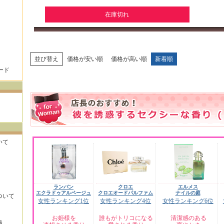
在庫切れ
並び替え
価格が安い順
価格が高い順
新着順
ード
いて
ランバン
クロエ
エルメス
エクラドゥアルページュ
クロエオードパルファム
ナイルの庭
ついて
女性ランキング1位
女性ランキング4位
女性ランキング6位
お姫様を
誰もがトリコになる
清潔感のある
識