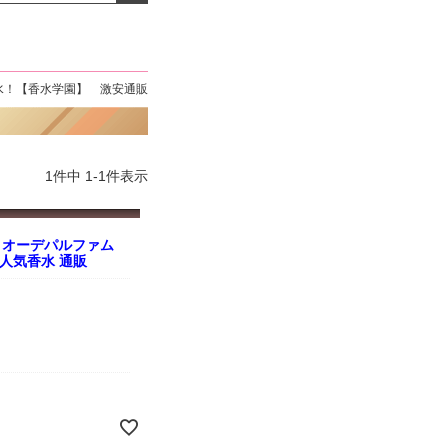
よくお取引が出来ま
おまけありがとうございま
お昼に買って次の日届いた
またよろしくお願い
した。早速レビューを書き
のでちょっとびっくりしま
ます。
ました！
した、また買います！
水！【香水学園】 激安通販
1
件中
1
-
1
件表示
 オーデパルファム
ス 人気香水 通販