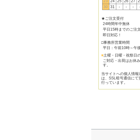
23
24
25
26
27
2
30
31
-
-
-
★ご注文受付
24時間年中無休
平日15時までのご注
即日対応！
□事務所営業時間
平日：午前10時～午
■
土曜・日曜・祝祭日
ご対応・出荷はお休
す。
当サイトへの個人情報
は、SSL暗号通信にて
行っています。