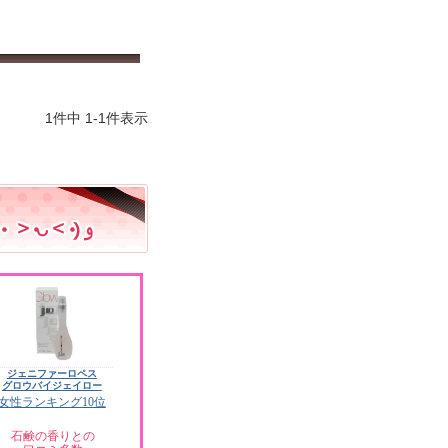
1
件中
1
-
1
件表示
ジェニファーロペス
グロウバイジェイロー
女性ランキング10位
石鹸の香りとの