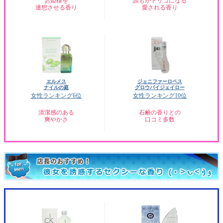
お姫様を
誰もがトリコになる
連想させる香り
愛される香り
エルメス
ジェニファーロペス
ナイルの庭
グロウバイジェイロー
女性ランキング6位
女性ランキング10位
清潔感のある
石鹸の香りとの
爽やかさ
口コミ多数