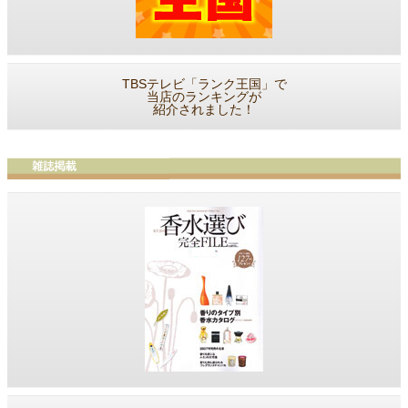
TBSテレビ「ランク王国」で
当店のランキングが
紹介されました！