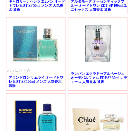
キャロリーナヘレラ 212メン オード
アルタモーダ オーセンティックブ
トワレ EDT SP 50ml メンズ 人気香
ルー オードトワレ EDT SP 100ml ユ
水 通販
ニセックス 人気香水 通販
メンズ,おすすめ
ランバン エクラドゥアルページュ
アランドロン サムライ オードトワ
オーデパルファム EDP SP 30ml レデ
レ EDT SP 100ml メンズ 人気香水
ィース 人気香水 通販
通販