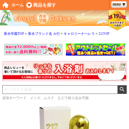
ペー
商品を探す
ホーム
ジト
ップ
へ
香水学園TOP
香水ブランド名 カ行
キャロリーナヘレラ
212VIP
追加キーワード メンズ、ムスク などで絞り込み可能