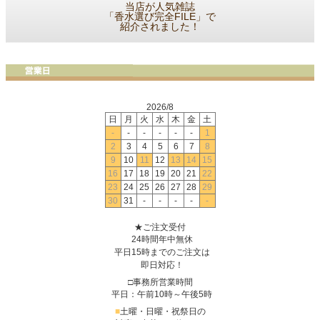
当店が人気雑誌
「香水選び完全FILE」で
紹介されました！
2026/8
日
月
火
水
木
金
土
-
-
-
-
-
-
1
2
3
4
5
6
7
8
9
10
11
12
13
14
15
16
17
18
19
20
21
22
23
24
25
26
27
28
29
30
31
-
-
-
-
-
★ご注文受付
24時間年中無休
平日15時までのご注文は
即日対応！
□事務所営業時間
平日：午前10時～午後5時
■
土曜・日曜・祝祭日の