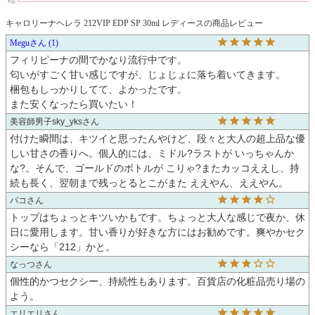
キャロリーナヘレラ 212VIP EDP SP 30ml レディースの商品レビュー
Megu
1
フィリピーナの間でかなり流行中です。

匂いがすごく甘い感じですが、じょじょに落ち着いてきます。

梱包もしっかりしてて、よかったです。

また安くなったら買いたい！
美容師男子sky_yks
付けた瞬間は、キツイと思ったんやけど、段々と大人の超上品な優
しい甘さの香りへ。個人的には、ミドル?ラストが いっちゃんか
な?。そんで、ゴールドのボトルが こりゃ?またカッコええし、持
続も長く、翌朝まで残っとるとこがまた ええやん、ええやん。
パコ
トップはちょっとキツいかもです。ちょっと大人な感じで夜か、休
日に愛用します。甘い香りが好きな方にはお勧めです。爽やかセク
シーなら「212」かと。
なっつ
個性的かつセクシー、持続性もあります。百貨店の化粧品売り場の
よう。
エリエリ