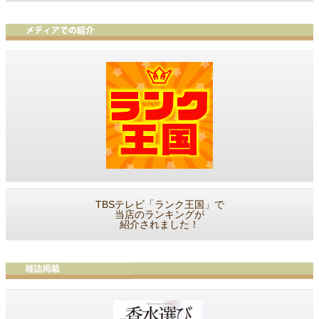
TBSテレビ「ランク王国」で
当店のランキングが
紹介されました！