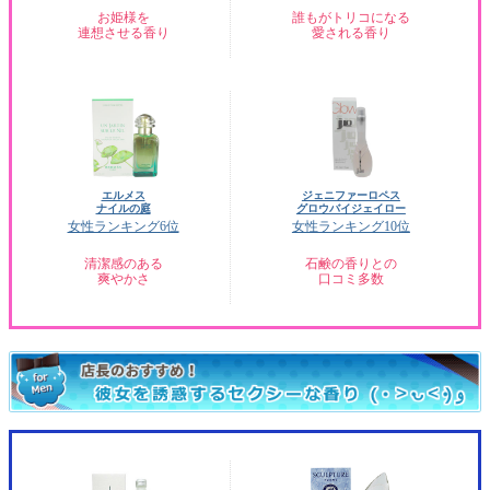
お姫様を
誰もがトリコになる
連想させる香り
愛される香り
エルメス
ジェニファーロペス
ナイルの庭
グロウバイジェイロー
女性ランキング6位
女性ランキング10位
清潔感のある
石鹸の香りとの
爽やかさ
口コミ多数