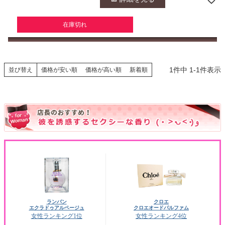
在庫切れ
1
件中
1
-
1
件表示
並び替え
価格が安い順
価格が高い順
新着順
ランバン
クロエ
エクラドゥアルページュ
クロエオードパルファム
女性ランキング1位
女性ランキング4位