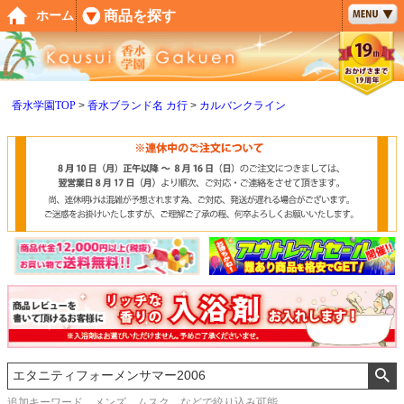
ペー
商品を探す
ホーム
ジト
ップ
へ
香水学園TOP
香水ブランド名 カ行
カルバンクライン
追加キーワード メンズ、ムスク などで絞り込み可能