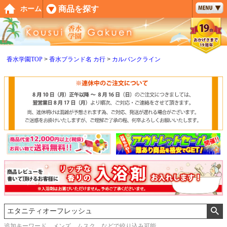
ペー
商品を探す
ホーム
ジト
ップ
へ
香水学園TOP
香水ブランド名 カ行
カルバンクライン
追加キーワード メンズ、ムスク などで絞り込み可能