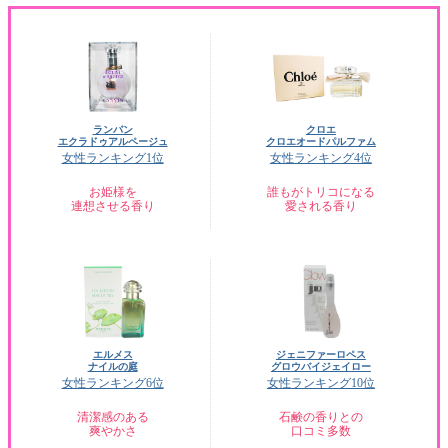
ランバン
クロエ
エクラドゥアルページュ
クロエオードパルファム
女性ランキング1位
女性ランキング4位
お姫様を
誰もがトリコになる
連想させる香り
愛される香り
エルメス
ジェニファーロペス
ナイルの庭
グロウバイジェイロー
女性ランキング6位
女性ランキング10位
清潔感のある
石鹸の香りとの
爽やかさ
口コミ多数