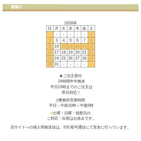
2026/8
日
月
火
水
木
金
土
-
-
-
-
-
-
1
2
3
4
5
6
7
8
9
10
11
12
13
14
15
16
17
18
19
20
21
22
23
24
25
26
27
28
29
30
31
-
-
-
-
-
★ご注文受付
24時間年中無休
平日15時までのご注文は
即日対応！
□事務所営業時間
平日：午前10時～午後5時
■
土曜・日曜・祝祭日の
ご対応・出荷はお休みです。
当サイトへの個人情報送信は、SSL暗号通信にて安全に行っています。