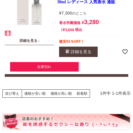
30ml レディース 人気香水 通販
¥
7,300
のところ
3,280
¥
香水学園価格
¥
税込
3,608
詳細を見る ›
激安55％OFF！
詳細を見る
在庫切れ
1
件中
1
-
1
件表示
並び替え
価格が安い順
価格が高い順
新着順