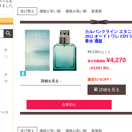
たの
商品が早く届いたのでよか
好きな香水を、いろいろ少
気持ち
ったです。また利用させて
量試せるところが魅力でし
した。
もらいます！
た。
いたし
並び替え
価格が安い順
価格が高い順
新着順
カルバンクライン エタ
2012 オードトワレ EDT S
香水 通販
ナ
¥
9,100
のところ
ワ
¥
4,270
香水学園価格
¥
4,697
税込
ナ
激安53％OFF！
詳細を見る ›
ワ
詳細を見る
在庫切れ
ィース
並び替え
価格が安い順
価格が高い順
新着順