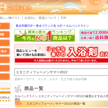
欲しい物リスト
｜
お支払い・配送について
｜
TOP
香水学園TOP
香水ブランド名 カ行
カルバンクライン
検索
追加キーワード メンズ、ムスク などで絞り込み可能
カルバンクライン エタニティフォーメンサマー2012の厳選おすすめ人
しらすさん
MMさん
通販
エタニティフォーメンサマー2012の商品一覧