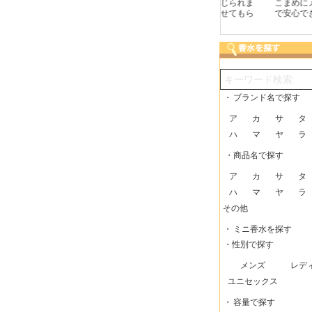
つも迅速な発送をしてい
梱包に気持ちが感じられま
こまめにメールを頂け
だけるので、助かってい
した！また利用させてもら
で安心できました。
す。
いますー。
・
ブランド名で探す
ア
カ
サ
タ
ハ
マ
ヤ
ラ
・商品名で探す
ア
カ
サ
タ
ハ
マ
ヤ
ラ
その他
・
ミニ香水を探す
・性別で探す
メンズ
レデ
ユニセックス
・
容量で探す