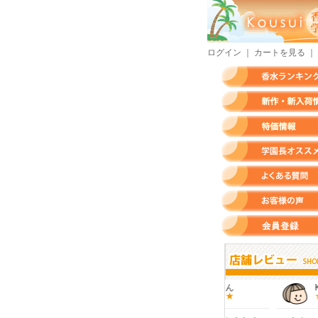
ログイン
｜
カートを見る
｜
香水ランキング
新作・新入荷情報
特価情報
店長のオススメ香水
よくある質問
お客様の声
会員登録
すらいさん
モースさん
KURAさん