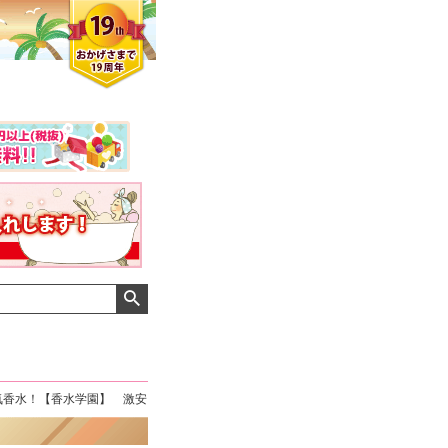
気香水！【香水学園】 激安
クロエさん
メンズさん
ゆっちー さん