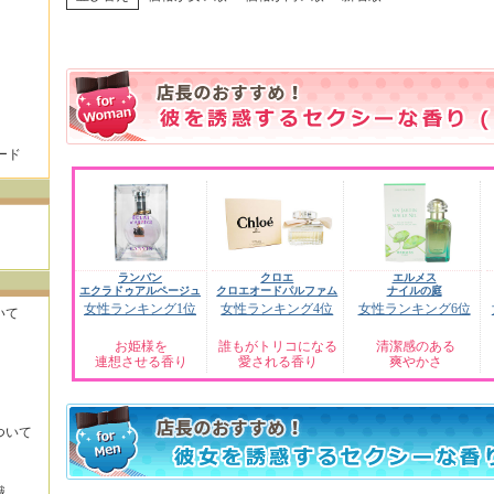
ード
ランバン
クロエ
エルメス
エクラドゥアルページュ
クロエオードパルファム
ナイルの庭
女性ランキング1位
女性ランキング4位
女性ランキング6位
いて
お姫様を
誰もがトリコになる
清潔感のある
連想させる香り
愛される香り
爽やかさ
ついて
識