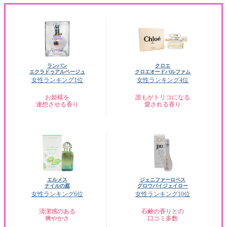
ランバン
クロエ
エクラドゥアルページュ
クロエオードパルファム
女性ランキング1位
女性ランキング4位
お姫様を
誰もがトリコになる
連想させる香り
愛される香り
エルメス
ジェニファーロペス
ナイルの庭
グロウバイジェイロー
女性ランキング6位
女性ランキング10位
清潔感のある
石鹸の香りとの
爽やかさ
口コミ多数