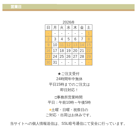
2026/8
日
月
火
水
木
金
土
-
-
-
-
-
-
1
2
3
4
5
6
7
8
9
10
11
12
13
14
15
16
17
18
19
20
21
22
23
24
25
26
27
28
29
30
31
-
-
-
-
-
★ご注文受付
24時間年中無休
平日15時までのご注文は
即日対応！
□事務所営業時間
平日：午前10時～午後5時
■
土曜・日曜・祝祭日の
ご対応・出荷はお休みです。
当サイトへの個人情報送信は、SSL暗号通信にて安全に行っています。