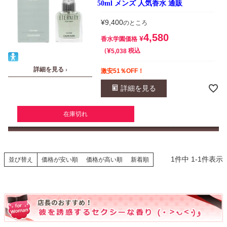
50ml メンズ 人気香水 通販
¥
9,400
のところ
4,580
¥
香水学園価格
¥
税込
5,038
詳細を見る ›
激安51％OFF！
詳細を見る
在庫切れ
1
件中
1
-
1
件表示
並び替え
価格が安い順
価格が高い順
新着順