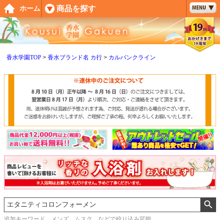
ペー
商品を探す
ホーム
ジト
ップ
へ
香水学園TOP
香水ブランド名 カ行
カルバンクライン
追加キーワード メンズ、ムスク などで絞り込み可能