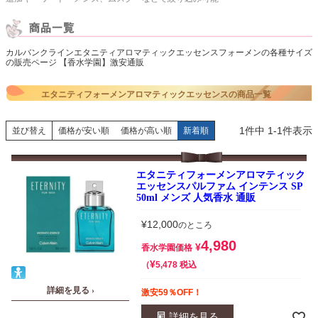
カルバンクラインエタニティアロマティックエッセンスフォーメンの各種サイズ
の販売ページ 【香水学園】激安通販
エタニティフォーメンアロマティックエッセンスの商品一覧
1
件中
1
-
1
件表示
並び替え
価格が安い順
価格が高い順
新着順
エタニティフォーメンアロマティック
エッセンスパルファム インテンス SP
50ml メンズ 人気香水 通販
¥
12,000
のところ
4,980
¥
香水学園価格
¥
税込
5,478
詳細を見る ›
激安59％OFF！
詳細を見る