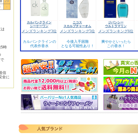
8
29
-
-
カルバンクライン
ニコス
ジバンシー
シーケーワン
スカルプチャーオム
ウルトラマリン
文は
メンズランキング3位
メンズランキング5位
メンズランキング6位
カルバンクラインの
今後入手困難
爽やかといったら
代表作香水
となる可能性あり！
この香水！
後5時
の
みで
送信
安全に