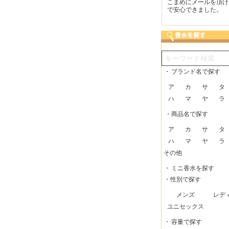
つも迅速な発送をしてい
梱包に気持ちが感じられま
こまめにメールを頂け
だけるので、助かってい
した！また利用させてもら
で安心できました。
す。
いますー。
・
ブランド名で探す
ア
カ
サ
タ
ハ
マ
ヤ
ラ
・商品名で探す
ア
カ
サ
タ
ハ
マ
ヤ
ラ
その他
・
ミニ香水を探す
・性別で探す
メンズ
レデ
ユニセックス
・
容量で探す