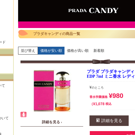
プラダキャンディの商品一覧
ード
並び替え
価格が安い順
価格が高い順
新着順
プラダ プラダキャンディ
EDP 7ml ミニ香水 レ
いて
¥
のところ
¥
980
香水学園価格
¥
1,078
税込
ついて
詳細を見る
詳細を見る ›
識