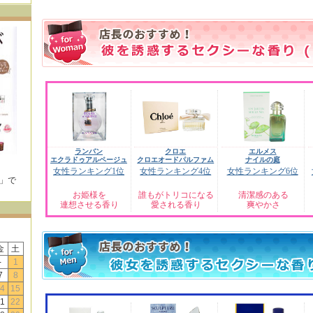
ランバン
クロエ
エルメス
エクラドゥアルページュ
クロエオードパルファム
ナイルの庭
女性ランキング1位
女性ランキング4位
女性ランキング6位
E」で
！
お姫様を
誰もがトリコになる
清潔感のある
連想させる香り
愛される香り
爽やかさ
金
土
-
1
7
8
4
15
1
22