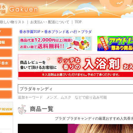
欲しい物リスト
｜
お支払い・配送について
｜
TOP
香水学園TOP
香水ブランド名 ハ行
プラダ
検索
追加キーワード メンズ、ムスク などで絞り込み可能
プラダ プラダキャンディの厳選おすすめ人気香
しらすさん
MMさん