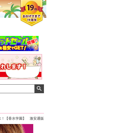
水！【香水学園】 激安通販
クロエさん
メンズさん
ゆっちー さん