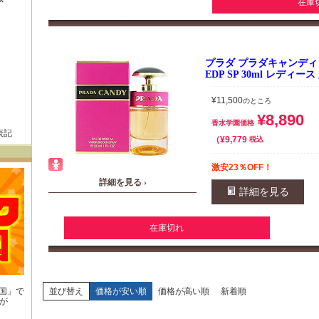
在庫
プラダ プラダキャンディ
EDP SP 30ml レディー
¥
11,500
のところ
¥
8,890
香水学園価格
表記
¥
9,779
税込
激安23％OFF！
詳細を見る ›
詳細を見る
在庫切れ
王国」で
並び替え
価格が安い順
価格が高い順
新着順
が
！