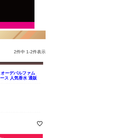
2
件中
1
-
2
件表示
 オーデパルファム
ディース 人気香水 通販