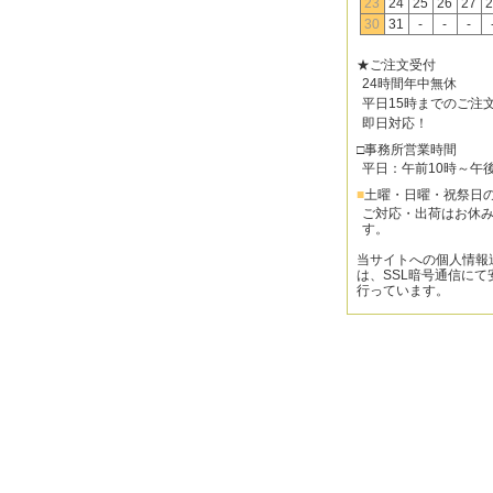
23
24
25
26
27
2
30
31
-
-
-
★ご注文受付
24時間年中無休
平日15時までのご注
即日対応！
□事務所営業時間
平日：午前10時～午
■
土曜・日曜・祝祭日
ご対応・出荷はお休
す。
当サイトへの個人情報
は、SSL暗号通信にて
行っています。