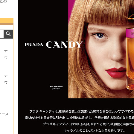
たの
商品が早く届いたのでよか
好きな香水を、いろいろ少
気持ち
ったです。また利用させて
量試せるところが魅力でし
した。
もらいます！
た。
いたし
ナ
ワ
ナ
ワ
ィース