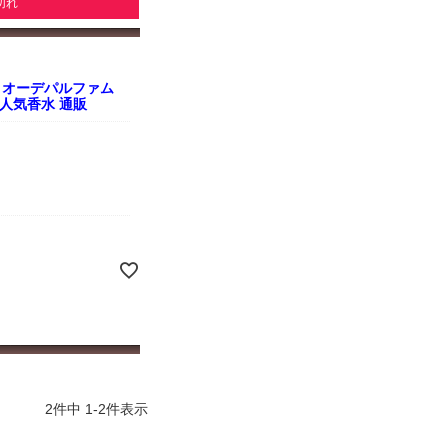
切れ
 オーデパルファム
ス 人気香水 通販
2
件中
1
-
2
件表示