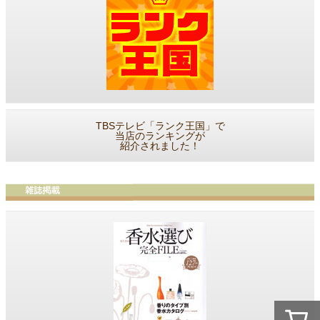
TBSテレビ「ランク王国」で
当店のランキングが
紹介されました！