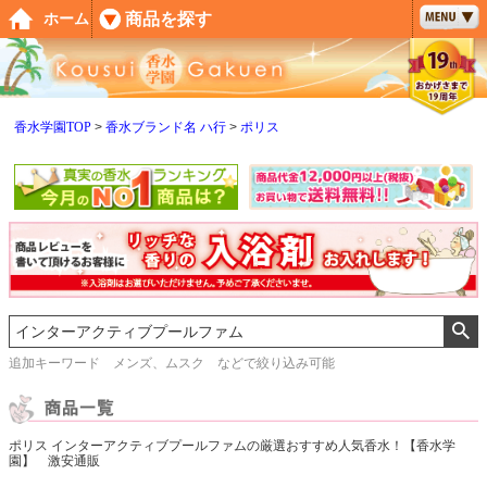
ペー
商品を探す
ホーム
ジト
ップ
へ
香水学園TOP
香水ブランド名 ハ行
ポリス
追加キーワード メンズ、ムスク などで絞り込み可能
ポリス インターアクティブプールファムの厳選おすすめ人気香水！【香水学
園】 激安通販