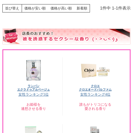
1
件中
1
-
1
件表示
並び替え
価格が安い順
価格が高い順
新着順
ランバン
クロエ
エクラドゥアルページュ
クロエオードパルファム
女性ランキング1位
女性ランキング4位
お姫様を
誰もがトリコになる
連想させる香り
愛される香り