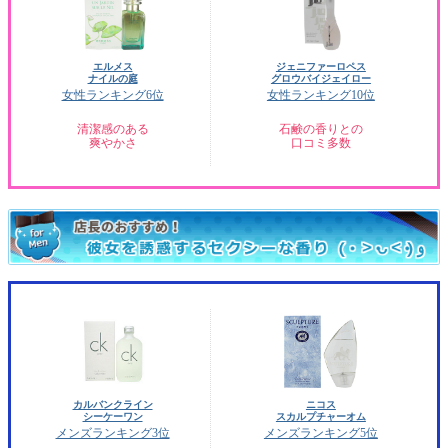
エルメス
ジェニファーロペス
ナイルの庭
グロウバイジェイロー
女性ランキング6位
女性ランキング10位
清潔感のある
石鹸の香りとの
爽やかさ
口コミ多数
カルバンクライン
ニコス
シーケーワン
スカルプチャーオム
メンズランキング3位
メンズランキング5位