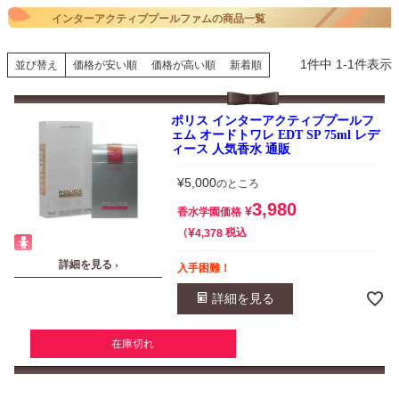
インターアクティブプールファムの商品一覧
1
件中
1
-
1
件表示
並び替え
価格が安い順
価格が高い順
新着順
ポリス インターアクティブプールフ
ェム オードトワレ EDT SP 75ml レデ
ィース 人気香水 通販
¥
5,000
のところ
3,980
¥
香水学園価格
¥
税込
4,378
詳細を見る ›
入手困難！
詳細を見る
在庫切れ